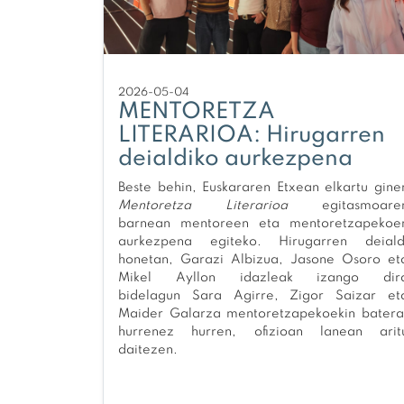
2026-05-04
MENTORETZA
LITERARIOA: Hirugarren
deialdiko aurkezpena
Beste behin, Euskararen Etxean elkartu gine
Mentoretza Literarioa
egitasmoare
barnean mentoreen eta mentoretzapekoe
aurkezpena egiteko. Hirugarren deiald
honetan, Garazi Albizua, Jasone Osoro et
Mikel Ayllon idazleak izango dir
bidelagun Sara Agirre, Zigor Saizar et
Maider Galarza mentoretzapekoekin batera
hurrenez hurren, ofizioan lanean arit
daitezen.