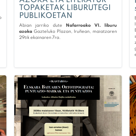
AZOKA ETA LITERATUR
TOPAKETAK LIBURUTEGI
PUBLIKOETAN
o
Abian jarriko dute
Nafarroako VI. liburu
azoka
Gazteluko Plazan, Iruñean, maiatzaren
29tik ekainaren 7ra.