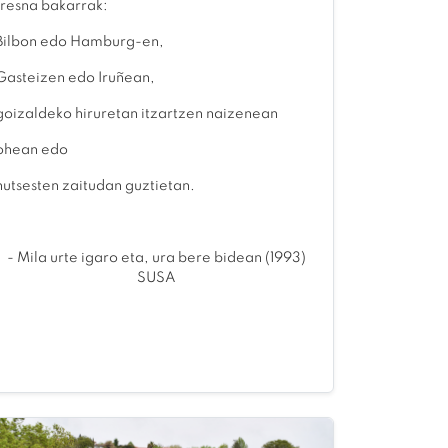
tresna bakarrak:
Bilbon edo Hamburg-en,
Gasteizen edo Iruñean,
goizaldeko hiruretan itzartzen naizenean
ohean edo
hutsesten zaitudan guztietan.
- Mila urte igaro eta, ura bere bidean (1993)
SUSA