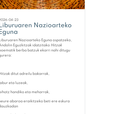
2026-04-23
Liburuaren Nazioarteko
Eguna
Liburuaren Nazioarteko Eguna ospatzeko,
Andolin Eguzkitzak idatzitako
Hitzak
poematik berba batzuk ekarri nahi ditugu
gurera:
Hitzak ditut adreilu bakarrak,
labur eta luzeak,
bihotz handiko eta meharrak,
neure abaroa eraikitzeko beti ere eskura
dauzkadan