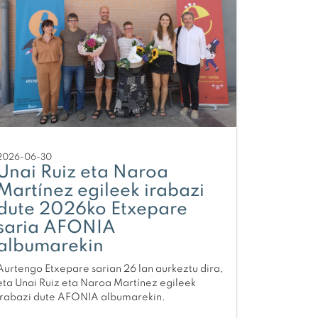
2026-06-30
Unai Ruiz eta Naroa
Martínez egileek irabazi
dute 2026ko Etxepare
saria AFONIA
albumarekin
Aurtengo Etxepare sarian 26 lan aurkeztu dira,
eta Unai Ruiz eta Naroa Martínez egileek
irabazi dute AFONIA albumarekin.