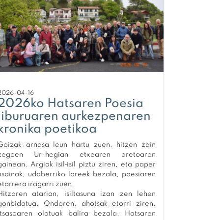
2026-04-16
2026ko Hatsaren Poesia
liburuaren aurkezpenaren
kronika poetikoa
Goizak arnasa leun hartu zuen, hitzen zain
zegoen Ur-hegian etxearen aretoaren
gainean. Argiak isil‑isil piztu ziren, eta paper
usainak, udaberriko loreek bezala, poesiaren
etorrera iragarri zuen.
Hitzaren atarian, isiltasuna izan zen lehen
gonbidatua. Ondoren, ahotsak etorri ziren,
itsasoaren olatuak balira bezala, Hatsaren