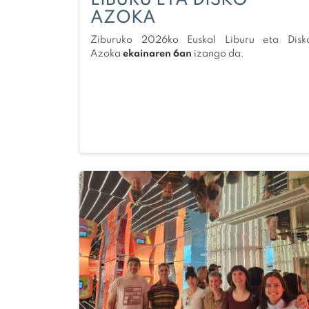
LIBURU ETA DISKO
AZOKA
Ziburuko 2026ko Euskal Liburu eta Disk
Azoka
ekainaren 6an
izango da.