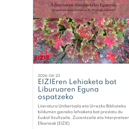
2026-04-23
EIZIEren Lehiaketa bat
Liburuaren Eguna
ospatzeko
Literatura Unibertsala eta Urrezko Biblioteka
bildumen gaineko lehiaketa bat prestatu du
Euskal Itzultzaile, Zuzentzaile eta Interpretee
Elkarteak (EIZIE)