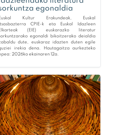
idazleendako literatura
sorkuntza egonaldia
Euskal Kultur Erakundeak, Euskal
Itsasbazterra CPIE-k eta Euskal Idazleen
Elkarteak (EIE) euskarazko literatur
sorkuntzarako egonaldi bikoitzerako deialdia
zabaldu dute, euskaraz idazten duten egile
guziei irekia dena. Hautagaitza aurkezteko
epea: 2026ko ekainaren 12a.