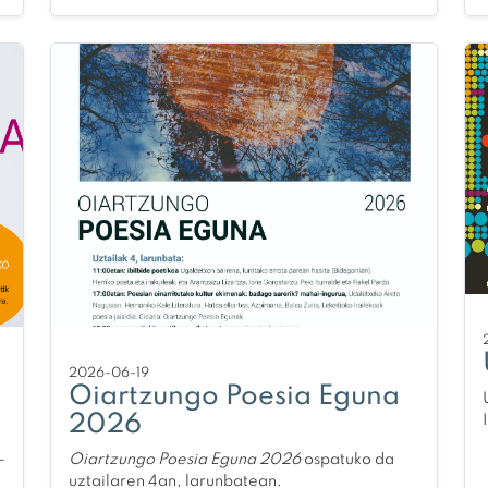
2026-06-19
Oiartzungo Poesia Eguna
2026
-
Oiartzungo Poesia Eguna 2026
ospatuko da
uztailaren 4an, larunbatean.