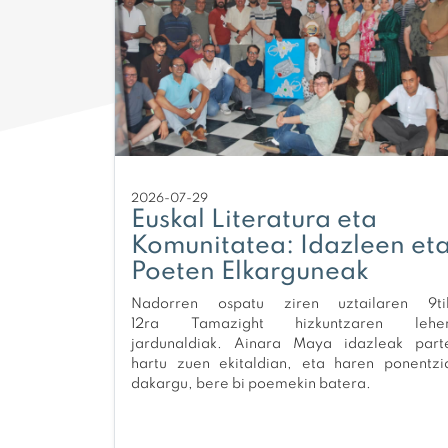
2026-07-29
Euskal Literatura eta
Komunitatea: Idazleen et
Poeten Elkarguneak
Nadorren ospatu ziren uztailaren 9ti
12ra Tamazight hizkuntzaren lehe
jardunaldiak. Ainara Maya idazleak part
hartu zuen ekitaldian, eta haren ponentzi
dakargu, bere bi poemekin batera.