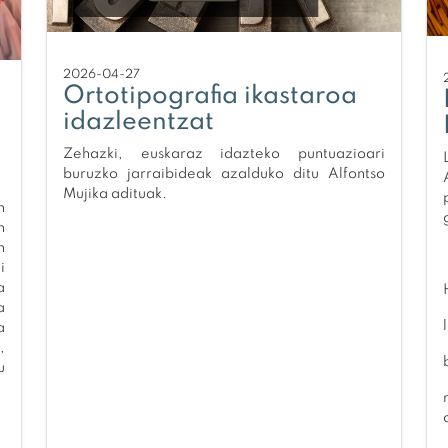
2026-04-27
Ortotipografia ikastaroa
idazleentzat
Zehazki, euskaraz idazteko puntuazioari
buruzko jarraibideak azalduko ditu Alfontso
Mujika adituak.
n
n
n
i
a
a
a
,
u