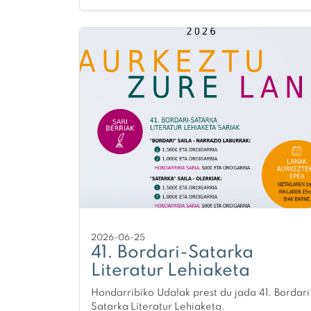
2026-06-25
41. Bordari-Satarka
Literatur Lehiaketa
Hondarribiko Udalak prest du jada 41. Bordari
Satarka Literatur Lehiaketa.