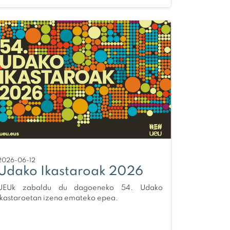
2026-06-12
Udako Ikastaroak 2026
UEUk zabaldu du dagoeneko 54. Udako
Ikastaroetan izena emateko epea.