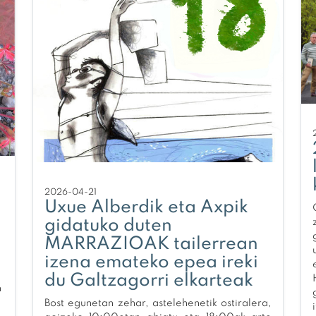
2026-04-21
Uxue Alberdik eta Axpik
gidatuko duten
MARRAZIOAK tailerrean
izena emateko epea ireki
du Galtzagorri elkarteak
n
Bost egunetan zehar, astelehenetik ostiralera,