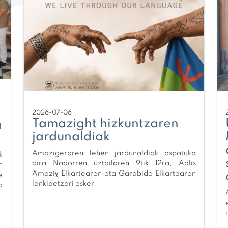
2026-07-06
Tamazight hizkuntzaren
a
jardunaldiak
Amazigeraren lehen jardunaldiak ospatuko
k
dira Nadorren uztailaren 9tik 12ra, Adlis
n
Amaziɣ Elkartearen eta Garabide Elkartearen
e
lankidetzari esker.
a