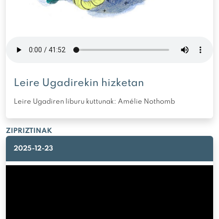
Leire Ugadirekin hizketan
Leire Ugadiren liburu kuttunak: Amélie Nothomb
ZIPRIZTINAK
2025-12-23