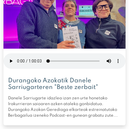
Durangoko Azokatik Danele
Sarriugarteren "Beste zerbait"
Danele Sarriugarte idazlea izan zen urte honetako
Irakurrieran saioaren azken ataleko gonbidatua.
Durangoko Azokan Gerediaga elkarteak estreinatutako
Berbagailua izeneko Podcast-en gunean grabatu zute...