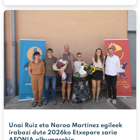
Unai Ruiz eta Naroa Martínez egileek
irabazi dute 2026ko Etxepare saria
AFONIA albumarekin