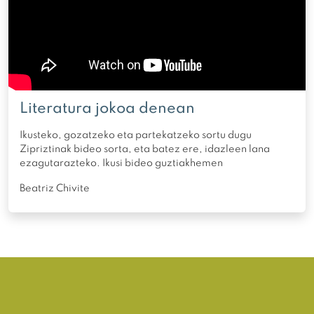
Literatura jokoa denean
Ikusteko, gozatzeko eta partekatzeko sortu dugu
Zipriztinak bideo sorta, eta batez ere, idazleen lana
ezagutarazteko. Ikusi bideo guztiakhemen
Beatriz Chivite