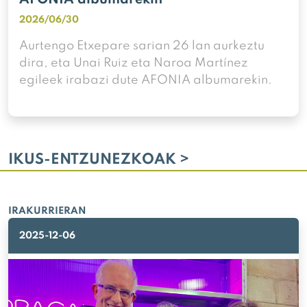
2026/06/30
Aurtengo Etxepare sarian 26 lan aurkeztu
dira, eta Unai Ruiz eta Naroa Martínez
egileek irabazi dute AFONIA albumarekin.
IKUS-ENTZUNEZKOAK >
IRAKURRIERAN
2025-12-06