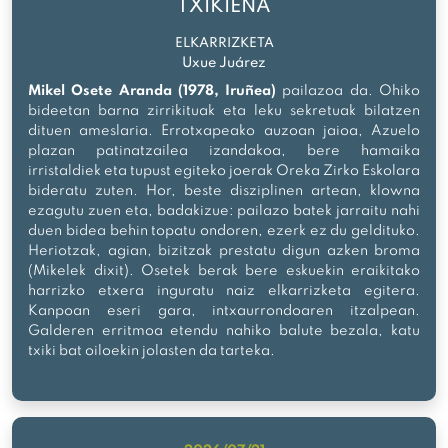
TXIKIENA
ELKARRIZKETA
Uxue Juárez
Mikel Osete Aranda (1978, Iruñea)
pailazoa da. Ohiko
bideetan barna zirrikituak eta leku sekretuak bilatzen
dituen ameslaria. Errotxapeako auzoan jaioa, Azuelo
plazan patinatzailea izandakoa, bere hamaika
irristaldiek eta tupust egiteko joerak Oreka Zirko Eskolara
bideratu zuten. Hor, beste disziplinen artean, klowna
ezagutu zuen eta, badakizue: pailazo batek jarraitu nahi
duen bidea behin topatu ondoren, ezerk ez du geldituko.
Heriotzak, agian, bizitzak prestatu digun azken broma
(Mikelek dixit). Osetek berak bere eskuekin eraikitako
harrizko etxera inguratu naiz elkarrizketa egitera.
Kanpoan eseri gara, intxaurrondoaren itzalpean.
Galderen erritmoa etendu nahiko balute bezala, katu
txiki bat oiloekin jolasten da tarteka.