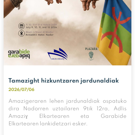
Tamazight hizkuntzaren jardunaldiak
2026/07/06
Amazigeraren lehen jardunaldiak ospatuko
dira Nadorren uztailaren 9tik 12ra, Adlis
Amaziɣ Elkartearen eta Garabide
Elkartearen lankidetzari esker.