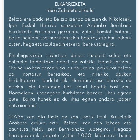
ELKARRIZKETA
Iñaki Zabaleta Urkiola
Beltza ere bada eta Beltza izenaz deitzen du Nikolasek.
Ipar Euskal Herriko usozaleek Arabako Berrikano
herrixkatik Bruselara garraiatu zuten kamioi batean,
beste hainbat uso mezularirekin batera, eta han askatu
zuten, hega eta itzul zedin etxera, bere usategira.
Etnolinguistikan irakurtzen denez, hegazti saldo eta
animalia taldeetako kideei ez zaizkie izenak jartzen,
“baina uso hori berezia da, ez da urdina, pixka bat beltza
da, nortasun berezikoa, eta nirekiko daukan
hurbiltasuna... badakit nik. Harreman oso berezia du
nirekin. Eta harreman hori zauri batetik hasi zen.
Normalean, usoengana hurbiltzen bazara, ihes egiten
dute. Baina honek ez du ihes egiten ondora joaten
natzaionean”.
2023a zen eta inoiz ez zen usorik itzuli Bruselatik
Arabara ordura arte. Beltza izan zen lehena eta
zaurituta heldu zen Berrikanoko usategira. Hegazti
harrapakariek erasotu zuten 1.000 kilometro baino