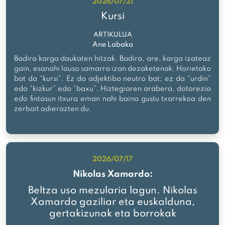
2026/07/21
Kursi
ARTIKULUA
Ane Labaka
Badira karga daukaten hitzak. Badira, are, karga izateaz
gain, esanahi lauso samarra izan dezaketenak. Horietako
bat da “kursi”. Ez da adjektibo neutro bat; ez da “urdin”
edo “kizkur” edo “baxu”. Hiztegiaren arabera, dotorezia
edo fintasun itxura eman nahi baina gustu txarrekoa den
zerbait adierazten du.
2026/07/17
Nikolas Xamardo:
Beltza uso mezularia lagun. Nikolas
Xamardo gaziliar eta euskalduna,
gertakizunak eta borrokak