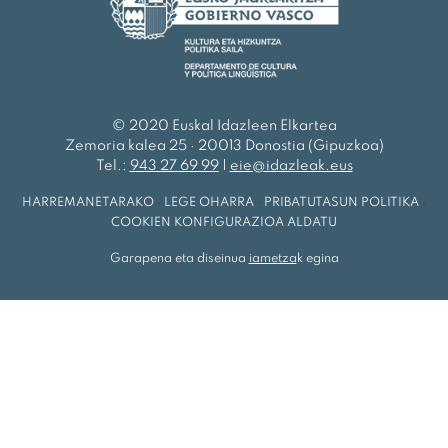
© 2020 Euskal Idazleen Elkartea
Zemoria kalea 25 · 20013 Donostia (Gipuzkoa)
Tel.:
943 27 69 99
|
eie@idazleak.eus
HARREMANETARAKO
·
LEGE OHARRA
·
PRIBATUTASUN POLITIKA
·
COOKIEN KONFIGURAZIOA ALDATU
Garapena eta diseinua
iametza
k egina