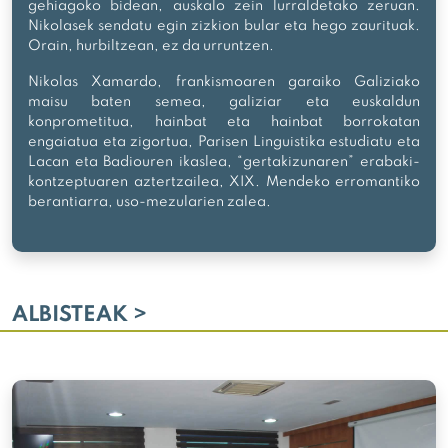
gehiagoko bidean, auskalo zein lurraldetako zeruan.
Nikolasek sendatu egin zizkion bular eta hego zaurituak.
Orain, hurbiltzean, ez da urruntzen.
Nikolas Xamardo, frankismoaren garaiko Galiziako
maisu baten semea, galiziar eta euskaldun
konprometitua, hainbat eta hainbat borrokatan
engaiatua eta zigortua, Parisen Linguistika estudiatu eta
Lacan eta Badiouren ikaslea, “gertakizunaren” erabaki-
kontzeptuaren aztertzailea, XIX. Mendeko erromantiko
berantiarra, uso-mezularien zalea.
ALBISTEAK >