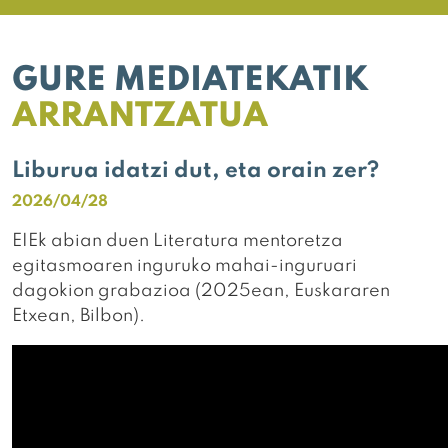
GURE MEDIATEKATIK
ARRANTZATUA
Liburua idatzi dut, eta orain zer?
2026/04/28
EIEk abian duen Literatura mentoretza
egitasmoaren inguruko mahai-inguruari
dagokion grabazioa (2025ean, Euskararen
Etxean, Bilbon).