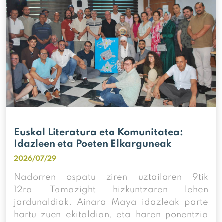
Euskal Literatura eta Komunitatea:
Idazleen eta Poeten Elkarguneak
2026/07/29
Nadorren ospatu ziren uztailaren 9tik
12ra Tamazight hizkuntzaren lehen
jardunaldiak. Ainara Maya idazleak parte
hartu zuen ekitaldian, eta haren ponentzia