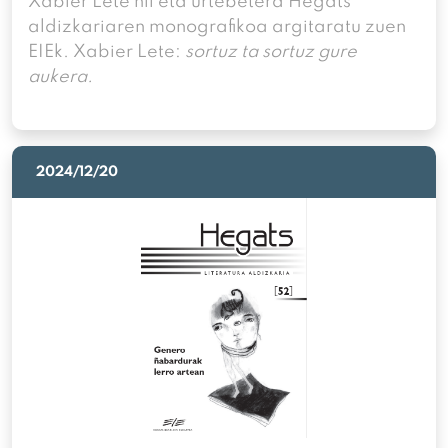
Xabier Lete hil eta urtebetera Hegats
aldizkariaren monografikoa argitaratu zuen
EIEk. Xabier Lete:
sortuz ta sortuz gure
aukera.
2024/12/20