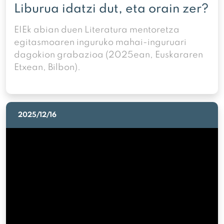
Liburua idatzi dut, eta orain zer?
EIEk abian duen Literatura mentoretza
egitasmoaren inguruko mahai-inguruari
dagokion grabazioa (2025ean, Euskararen
Etxean, Bilbon).
2025/12/16