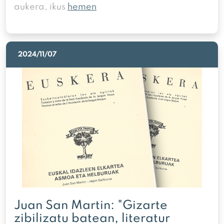
aukera, ikus
hemen
2024/11/07
Juan San Martin: "Gizarte
zibilizatu batean, literatur