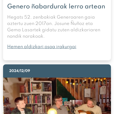
Genero ñabardurak lerro artean
Hegats 52. zenbakiak Generoaren gaia
aztertu zuen 2017an. Josune Ñuñoz eta
Gema Lasartek gidatu zuten aldizkariaren
nondik norakoak.
Hemen aldizkari osoa irakurgai
2024/12/09