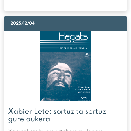
2025/12/04
Xabier Lete: sortuz ta sortuz
gure aukera