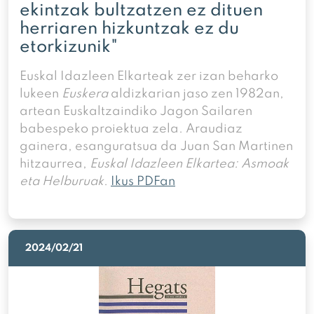
ekintzak bultzatzen ez dituen
herriaren hizkuntzak ez du
etorkizunik"
Euskal Idazleen Elkarteak zer izan beharko
lukeen
Euskera
aldizkarian jaso zen 1982an,
artean Euskaltzaindiko Jagon Sailaren
babespeko proiektua zela. Araudiaz
gainera, esanguratsua da Juan San Martinen
hitzaurrea,
Euskal Idazleen Elkartea: Asmoak
eta Helburuak
.
Ikus PDFan
2024/02/21