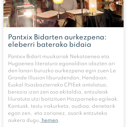
Pantxix Bidarten aurkezpena:
eleberri baterako bidaia
Pantxix Bidart musikariak Nekatoenea eta
Hugoenea literatura egonaldian idazten ari
den lanari buruzko aurkezpena egin zuen Le
Grande Illusion liburudendan, Hendaian.
Euskal Itsasbazterreko CPIEek antolatua,
berezia izan zen oso ekitaldia, entzuleak
liluratuta utzi baitzituen Hazparneko egileak.
Kantuak, testu irakurketa, audioa; denetarik
egon zen, eta zorionez, osorik entzuteko
aukera dugu,
hemen
.