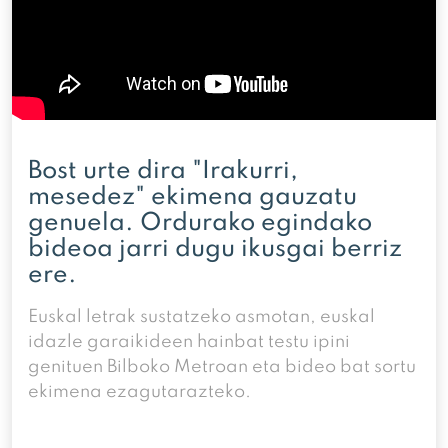
Bost urte dira "Irakurri,
mesedez" ekimena gauzatu
genuela. Ordurako egindako
bideoa jarri dugu ikusgai berriz
ere.
Euskal letrak sustatzeko asmotan, euskal
idazle garaikideen hainbat testu ipini
genituen Bilboko Metroan eta bideo bat sortu
ekimena ezagutarazteko.