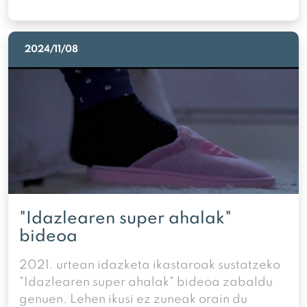
2024/11/08
"Idazlearen super ahalak"
bideoa
2021. urtean idazketa ikastaroak sustatzeko
"Idazlearen super ahalak" bideoa zabaldu
genuen. Lehen ikusi ez zuneak orain du