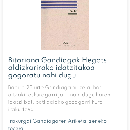
Bitoriana Gandiagak Hegats
aldizkarirako idatzitakoa
gogoratu nahi dugu
Badira 23 urte Gandiaga hil zela, hori
aitzaki, eskuragarri jarri nahi dugu haren
idatzi bat, beti delako gozagarri hura
irakurtzea
Irakurgai Gandiagaren Ariketa izeneko
testua