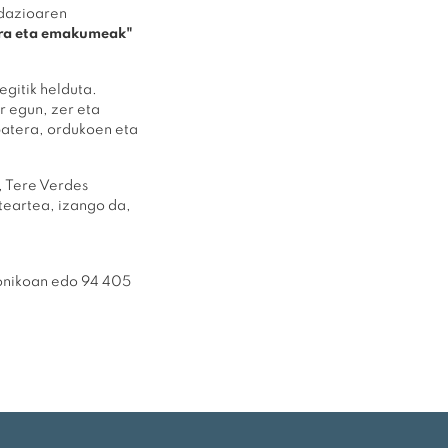
ndazioaren
tura eta emakumeak"
gitik helduta.
 egun, zer eta
 batera, ordukoen eta
, Tere Verdes
teartea, izango da,
onikoan edo 94 405