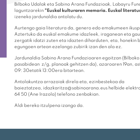
Bilboko Udalak eta Sabino Arana Fundazioak, Labayru Fu
laguntzarekin
"Euskal kulturaren memoria. Euskal litera
izeneko jardunaldia antolatu du.
Aurtengo gaia literatura da, genero edo emakumeen ikuspe
Aztertuko da euskal emakume idazleek, iraganean eta gaur
zergatik idatzi zuten eta idazten diharduten, eta, honekin
egungoen artean ezelango zubirik izan den ala ez.
Jardunaldia Sabino Arana Fundazioaren egoitzan (Bilboko
pasabidean z/g, planoak gehitzen da), azaroaren 19an, as
09: 30etatik 13:00era bitartean.
Antolakuntza arrazoiak direla eta, ezinbestekoa da
baieztatzea, idazkaritza@sabinoarana.eus helbide elektr
64 50 (Ane Irazola) telefono zenbakian.
Aldi bereko itzulpena izango da.