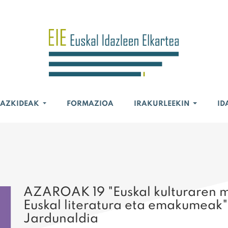
BAZKIDEAK
FORMAZIOA
IRAKURLEEKIN
ID
AZAROAK 19 "Euskal kulturaren 
Euskal literatura eta emakumeak"
Jardunaldia