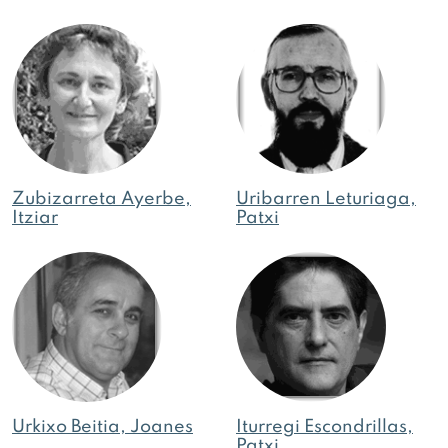
Zubizarreta Ayerbe,
Uribarren Leturiaga,
Itziar
Patxi
Urkixo Beitia, Joanes
Iturregi Escondrillas,
Patxi