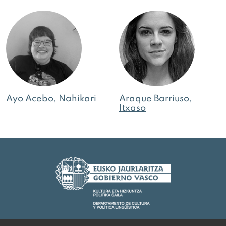
Ayo Acebo, Nahikari
Araque Barriuso,
Itxaso