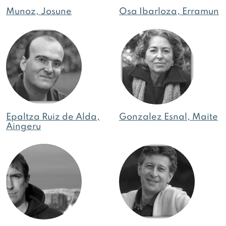
Munoz, Josune
Osa Ibarloza, Erramun
Epaltza Ruiz de Alda,
Gonzalez Esnal, Maite
Aingeru