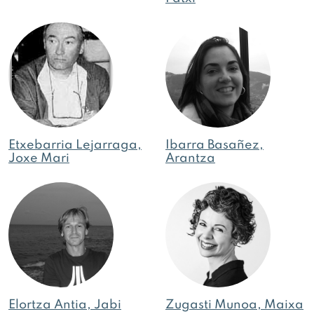
Etxebarria Lejarraga,
Ibarra Basañez,
Joxe Mari
Arantza
Elortza Antia, Jabi
Zugasti Munoa, Maixa