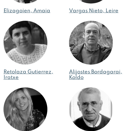
Elizagoien, Amaia
Vargas Nieto, Leire
Retolaza Gutierrez,
Alijostes Bordagarai,
Iratxe
Koldo