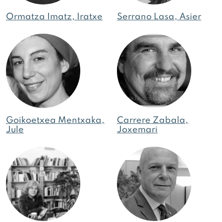
Ormatza Imatz, Iratxe
Serrano Lasa, Asier
Goikoetxea Mentxaka,
Carrere Zabala,
Jule
Joxemari