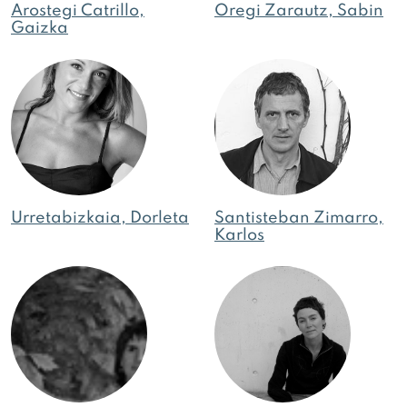
Arostegi Catrillo,
Oregi Zarautz, Sabin
Gaizka
Urretabizkaia, Dorleta
Santisteban Zimarro,
Karlos