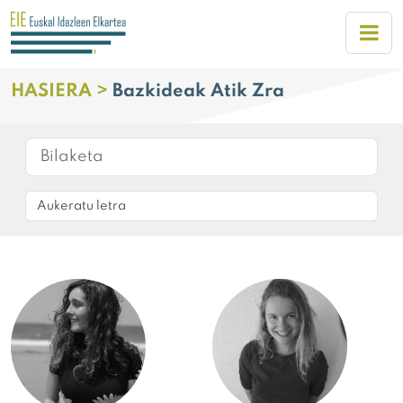
HASIERA >
Bazkideak Atik Zra