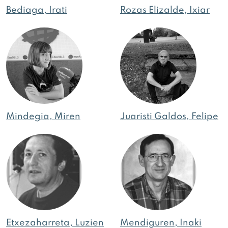
Bediaga, Irati
Rozas Elizalde, Ixiar
Mindegia, Miren
Juaristi Galdos, Felipe
Etxezaharreta, Luzien
Mendiguren, Inaki