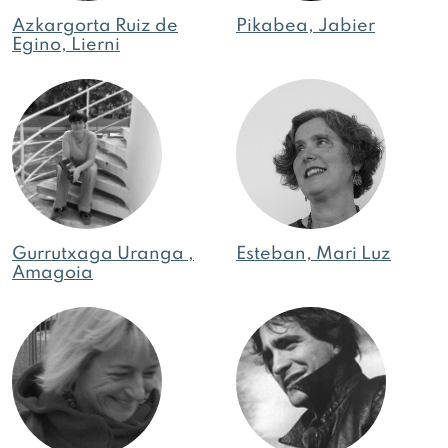
Azkargorta Ruiz de
Pikabea, Jabier
Egino, Lierni
Gurrutxaga Uranga ,
Esteban, Mari Luz
Amagoia