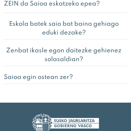
ZEIN da Saioa eskatzeko epea?
Eskola batek saio bat baino gehiago
eduki dezake?
Zenbat ikasle egon daitezke gehienez
solasaldian?
Saioa egin ostean zer?