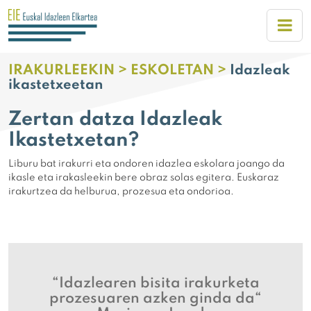
IRAKURLEEKIN >
ESKOLETAN >
Idazleak
ikastetxeetan
Zertan datza Idazleak
Ikastetxetan?
Liburu bat irakurri eta ondoren idazlea eskolara joango da
ikasle eta irakasleekin bere obraz solas egitera. Euskaraz
irakurtzea da helburua, prozesua eta ondorioa.
“Idazlearen bisita irakurketa
prozesuaren azken ginda da“