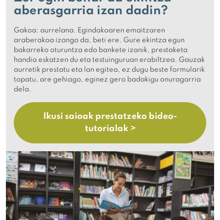
aberasgarria izan dadin?
Gakoa: aurrelana. Egindakoaren emaitzaren
araberakoa izango da, beti ere. Gure ekintza egun
bakarreko oturuntza edo bankete izanik, prestaketa
handia eskatzen du eta testuinguruan erabiltzea. Gauzak
aurretik prestatu eta lan egitea, ez dugu beste formularik
topatu, are gehiago, eginez gero badakigu onuragarria
dela.
Ikusi saioak prestatzeko bideo-
tutorialak >