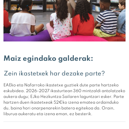
Maiz egindako galderak:
Zein ikastetxek har dezake parte?
EAEko eta Nafarroko ikastetxe guztiek dute parte hartzeko
eskubidea. 2026-2027 ikasturtean 360 mintzaldi antolatzeko
aukera dugu; EJko Hezkuntza Sailaren laguntzari esker. Parte
hartzen duen ikastetxeak 52€ko izena ematea ordainduko
du, baina hori onarpenarekin batera egitekoa da. Orain,
liburua aukeratu eta izena eman, ez besterik.