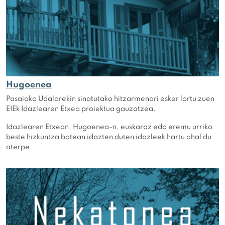
Hugoenea
Pasaiako Udalarekin sinatutako hitzarmenari esker lortu zuen
EIEk Idazlearen Etxea proiektua gauzatzea.
Idazlearen Etxean, Hugoenea-n, euskaraz edo eremu urriko
beste hizkuntza batean idazten duten idazleek hartu ahal du
aterpe.