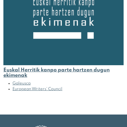
Euskal Herritik kanpo parte hartzen dugun
ekimenak
Galeusca
European Writers' Council