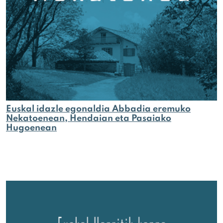
Euskal idazle egonaldia Abbadia eremuko
Nekatoenean, Hendaian eta Pasaiako
Hugoenean