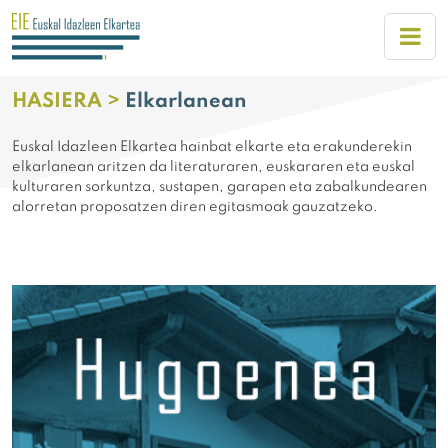
HASIERA >
Elkarlanean
Euskal Idazleen Elkartea hainbat elkarte eta erakunderekin
elkarlanean aritzen da literaturaren, euskararen eta euskal
kulturaren sorkuntza, sustapen, garapen eta zabalkundearen
alorretan proposatzen diren egitasmoak gauzatzeko.