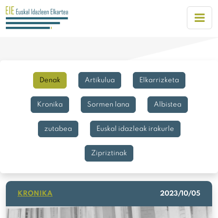
Denak
Artikulua
Elkarrizketa
Kronika
Sormen lana
Albistea
zutabea
Euskal idazleak irakurle
Zipriztinak
KRONIKA
2023/10/05