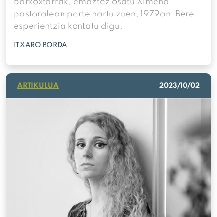
barkoxtarrak, emaztez osatu Ximena
pastoralean parte hartu zuen, 1979an. Bere
esperientzia kontatu digu.
ITXARO BORDA
ARTIKULUA
2023/10/02