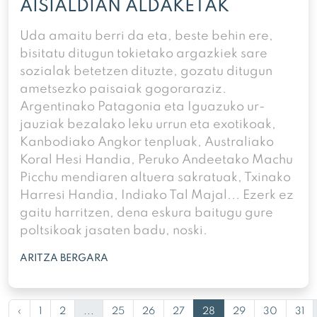
AISIALDIAN ALDAKETAK
Uda amaitu berri da eta, beste behin ere,
bisitatu ditugun tokietako argazkiek sare
sozialak betetzen dituzte, gozatu ditugun
ametsezko paisaiak gogoraraziz.
Argentinako Patagonia eta Iguazuko ur-
jauziak bezalako leku urrun eta exotikoak,
Kanbodiako Angkor tenpluak, Australiako
Koral Hesi Handia, Peruko Andeetako Machu
Picchu mendiaren altuera sakratuak, Txinako
Harresi Handia, Indiako Tal Majal... Ezerk ez
gaitu harritzen, dena eskura baitugu gure
poltsikoak jasaten badu, noski.
ARITZA BERGARA
‹
1
2
...
25
26
27
28
29
30
31