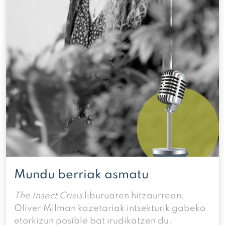
Mundu berriak asmatu
The Insect Crisis
liburuaren hitzaurrean,
Oliver Milman kazetariak intsekturik gabeko
etorkizun posible bat irudikatzen du.