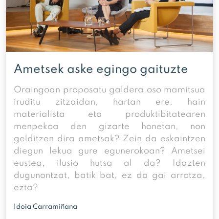
Ametsek aske egingo gaituzte
Oraingoan proposatu galdera oso mamitsua
iruditu zitzaidan, hartan ere, hain
materialista eta produktibitatearen
menpekoa den gizarte honetan, non
gelditzen dira ametsak? Zein da eskaintzen
diegun lekua gure egunerokoan? Ametsei
eustea, ilusio hutsa al da? Idazten
dugunontzat, batik bat, ez da gai arrotza,
ezta?
Idoia Carramiñana