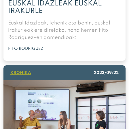
EUSKAL IDAZLEAK EUSKAL
IRAKURLE
Euskal idazleak, lehenik eta behin, euskal
irakurleak ere direlako, hona hemen Fito
Rodriguez-en gomendioak:
FITO RODRIGUEZ
KRONIKA
2023/09/22