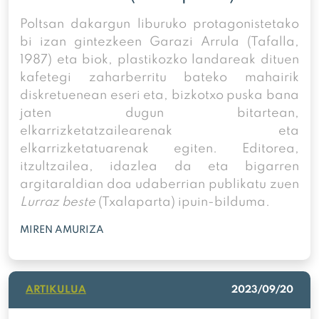
Poltsan dakargun liburuko protagonistetako
bi izan gintezkeen Garazi Arrula (Tafalla,
1987) eta biok, plastikozko landareak dituen
kafetegi zaharberritu bateko mahairik
diskretuenean eseri eta, bizkotxo puska bana
jaten dugun bitartean,
elkarrizketatzailearenak eta
elkarrizketatuarenak egiten. Editorea,
itzultzailea, idazlea da eta bigarren
argitaraldian doa udaberrian publikatu zuen
Lurraz beste
(Txalaparta) ipuin-bilduma.
MIREN AMURIZA
ARTIKULUA
2023/09/20