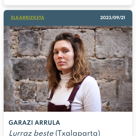
ELKARRIZKETA
2023/09/21
GARAZI ARRULA
Lurraz beste
(Txalaparta)