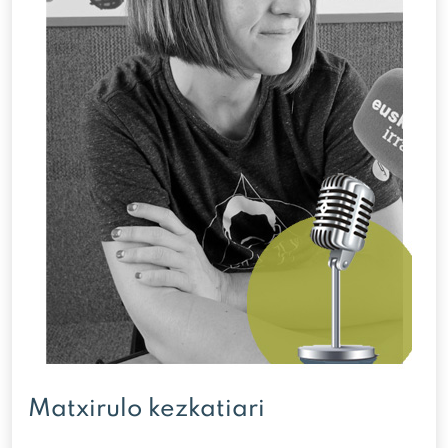
Matxirulo kezkatiari