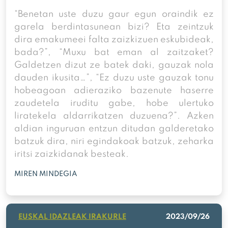
“Benetan uste duzu gaur egun oraindik ez
garela berdintasunean bizi? Eta zeintzuk
dira emakumeei falta zaizkizuen eskubideak,
bada?”, “Muxu bat eman al zaitzaket?
Galdetzen dizut ze batek daki, gauzak nola
dauden ikusita…”, “Ez duzu uste gauzak tonu
hobeagoan adieraziko bazenute haserre
zaudetela iruditu gabe, hobe ulertuko
liratekela aldarrikatzen duzuena?”. Azken
aldian inguruan entzun ditudan galderetako
batzuk dira, niri egindakoak batzuk, zeharka
iritsi zaizkidanak besteak.
MIREN MINDEGIA
EUSKAL IDAZLEAK IRAKURLE
2023/09/26