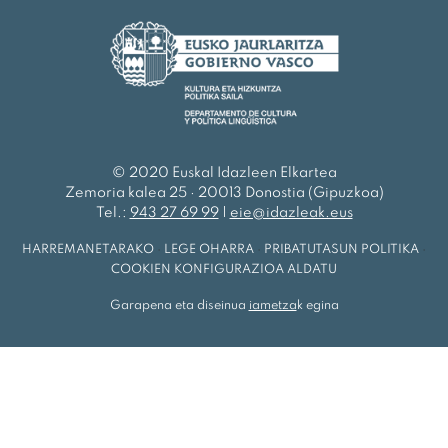
© 2020 Euskal Idazleen Elkartea
Zemoria kalea 25 · 20013 Donostia (Gipuzkoa)
Tel.:
943 27 69 99
|
eie@idazleak.eus
HARREMANETARAKO
·
LEGE OHARRA
·
PRIBATUTASUN POLITIKA
·
COOKIEN KONFIGURAZIOA ALDATU
Garapena eta diseinua
iametza
k egina