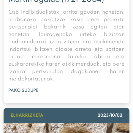
Oso indibidualistak jarrita gauden honetan,
norbanako bakoitzak kasik bere proiektu
pertsonalei bakarrik kasu egiten dien
honetan, laurogeitaka urteko bizitzan
andoaindarrak izan zituen hiru atxikimendu
indartsuk biltzen didate arreta eta sortzen
didate miresmena: familia, aberri eta
euskararekiko haren atxikimenduak, eta bere
izaera pertsonalari dagokionez, haren
moldakortasunak.
PAKO SUDUPE
ELKARRIZKETA
2023/10/02