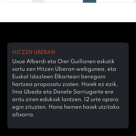
HITZEN UBERAN
Uxue Alberdi eta Oier Guillanen eskutik
sortu zen Hitzen Uberan webgunea, eta
Euskal Idazleen Elkarteari beregain
hartzea proposatu zioten. Haiek ez ezik,
Ima Ubeda eta Danele Sarriugarte ere
aritu ziren edukiak lantzen. 12 urte oparo
egin zituzten. Hona hemen haiek utzitako
altxorra.