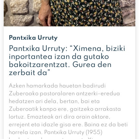
Pantxika Urruty
Pantxika Urruty: “Ximena, biziki
inportantea izan da gutako
bakoitzarentzat. Gurea den
zerbait da”
Azken hamarkada hauetan badirudi
Zuberoako pastoralaren antzerki-eredua
hedatzen ari dela, bertan, bai eta
Zuberoatik kanpo ere, gaitzeko arrakasta
lortuz. Emazteak ari dira orain aktore,
errejent eta idazle gisa ere. Baina ez da beti
horrela izan. Pantxika Urruty (1955)