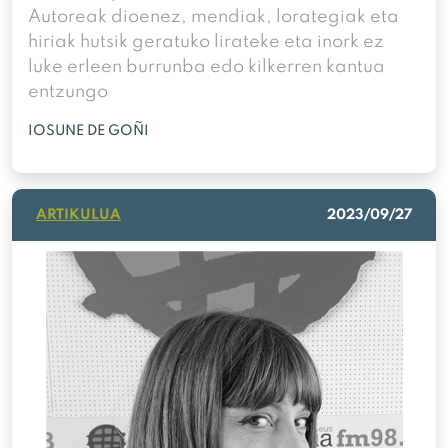
Autoreak dioenez, mendiak, lorategiak eta
hiriak hutsik geratuko lirateke eta inork ez
luke erleen burrunba edo kilkerren kantua
entzungo
IOSUNE DE GOÑI
ARTIKULUA
2023/09/27