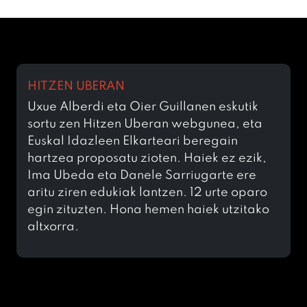
HITZEN UBERAN
Uxue Alberdi eta Oier Guillanen eskutik
sortu zen Hitzen Uberan webgunea, eta
Euskal Idazleen Elkarteari beregain
hartzea proposatu zioten. Haiek ez ezik,
Ima Ubeda eta Danele Sarriugarte ere
aritu ziren edukiak lantzen. 12 urte oparo
egin zituzten. Hona hemen haiek utzitako
altxorra.