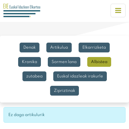
Denak
Artikulua
Elkarrizketa
Kronika
Sormen lana
Albistea
zutabea
Euskal idazleak irakurle
Zipriztinak
Ez dago artikulurik