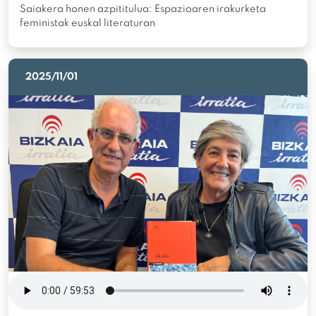
Saiakera honen azpititulua: Espazioaren irakurketa
feministak euskal literaturan
2025/11/01