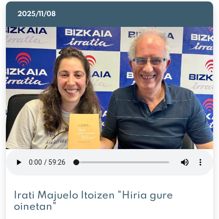
2025/11/08
Irati Majuelo Itoizen "Hiria gure
oinetan"