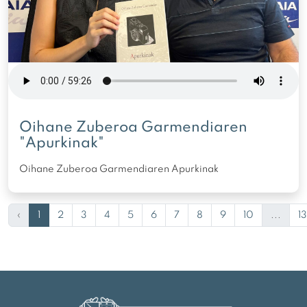
Oihane Zuberoa Garmendiaren
"Apurkinak"
Oihane Zuberoa Garmendiaren Apurkinak
‹
1
2
3
4
5
6
7
8
9
10
...
13