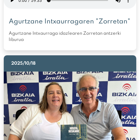
Agurtzane Intxaurragaren "Zorretan"
Agurtzane Intxaurraga idazlearen Zorretan antzerki
liburua
2025/10/18