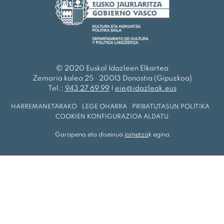
© 2020 Euskal Idazleen Elkartea
Zemoria kalea 25 · 20013 Donostia (Gipuzkoa)
Tel.:
943 27 69 99
|
eie@idazleak.eus
HARREMANETARAKO
·
LEGE OHARRA
·
PRIBATUTASUN POLITIKA
·
COOKIEN KONFIGURAZIOA ALDATU
Garapena eta diseinua
iametza
k egina