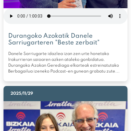
Durangoko Azokatik Danele
Sarriugarteren "Beste zerbait"
Danele Sarriugarte idazlea izan zen urte honetako
Irakurrieran saioaren azken ataleko gonbidatua.
Durangoko Azokan Gerediaga elkarteak estreinatutako
Berbagailua izeneko Podcast-en gunean grabatu zute...
2025/11/29