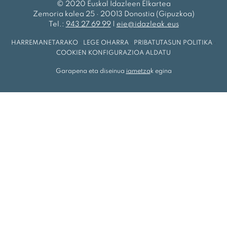
© 2020 Euskal Idazleen Elkartea
Zemoria kalea 25 · 20013 Donostia (Gipuzkoa)
Tel.:
943 27 69 99
|
eie@idazleak.eus
HARREMANETARAKO
·
LEGE OHARRA
·
PRIBATUTASUN POLITIKA
·
COOKIEN KONFIGURAZIOA ALDATU
Garapena eta diseinua
iametza
k egina