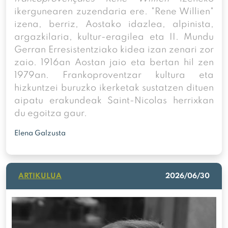
ikergunearen zuzendaria ere. "Rene Willien"
izena, berriz, Aostako idazlea, alpinista,
argazkilaria, kultur-eragilea eta II. Mundu
Gerran Erresistentziako kidea izan zenari zor
zaio. 1916an Aostan jaio eta bertan hil zen
1979an. Frankoproventzar kultura eta
hizkuntzei buruzko ikerketak sustatzen dituen
aipatu erakundeak Saint-Nicolas herrixkan
du egoitza gaur.
Elena Galzusta
ARTIKULUA
2026/06/30