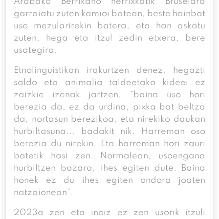
Arabako Berrikano herrixkatik Bruselara
garraiatu zuten kamioi batean, beste hainbat
uso mezularirekin batera, eta han askatu
zuten, hega eta itzul zedin etxera, bere
usategira.
Etnolinguistikan irakurtzen denez, hegazti
saldo eta animalia taldeetako kideei ez
zaizkie izenak jartzen, “baina uso hori
berezia da, ez da urdina, pixka bat beltza
da, nortasun berezikoa, eta nirekiko daukan
hurbiltasuna... badakit nik. Harreman oso
berezia du nirekin. Eta harreman hori zauri
batetik hasi zen. Normalean, usoengana
hurbiltzen bazara, ihes egiten dute. Baina
honek ez du ihes egiten ondora joaten
natzaionean”.
2023a zen eta inoiz ez zen usorik itzuli