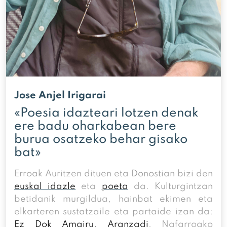
Jose Anjel Irigarai
«Poesia idazteari lotzen denak
ere badu oharkabean bere
burua osatzeko behar gisako
bat»
Erroak Auritzen dituen eta Donostian bizi den
euskal idazle
eta
poeta
da. Kulturgintzan
betidanik murgildua, hainbat ekimen eta
elkarteren sustatzaile eta partaide izan da:
Ez Dok Amairu
,
Aranzadi
, Nafarroako