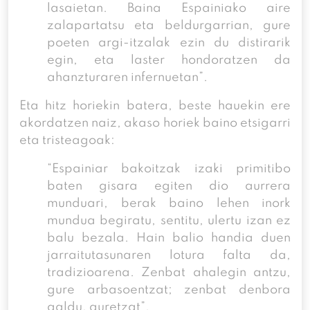
lasaietan. Baina Espainiako aire
zalapartatsu eta beldurgarrian, gure
poeten argi-itzalak ezin du distirarik
egin, eta laster hondoratzen da
ahanzturaren infernuetan”.
Eta hitz horiekin batera, beste hauekin ere
akordatzen naiz, akaso horiek baino etsigarri
eta tristeagoak:
“Espainiar bakoitzak izaki primitibo
baten gisara egiten dio aurrera
munduari, berak baino lehen inork
mundua begiratu, sentitu, ulertu izan ez
balu bezala. Hain balio handia duen
jarraitutasunaren lotura falta da,
tradizioarena. Zenbat ahalegin antzu,
gure arbasoentzat; zenbat denbora
galdu, guretzat”.