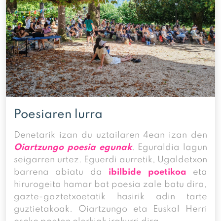
Poesiaren lurra
Denetarik izan du uztailaren 4ean izan den
Oiartzungo poesia egunak
. Eguraldia lagun
seigarren urtez. Eguerdi aurretik, Ugaldetxon
barrena abiatu da
ibilbide poetikoa
eta
hirurogeita hamar bat poesia zale batu dira,
gazte-gaztetxoetatik hasirik adin tarte
guztietakoak. Oiartzungo eta Euskal Herri