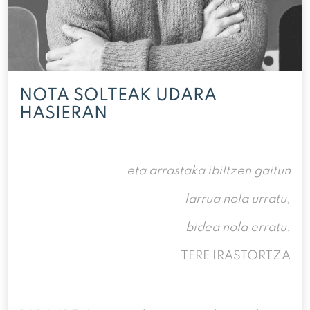
NOTA SOLTEAK UDARA
HASIERAN
eta arrastaka ibiltzen gaitun
larrua nola urratu,
bidea nola erratu.
TERE IRASTORTZA