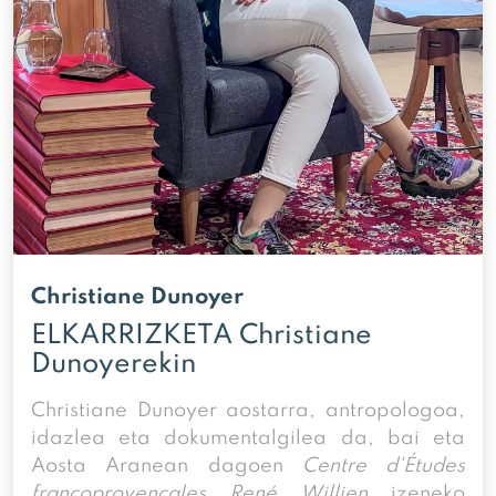
Christiane Dunoyer
ELKARRIZKETA Christiane
Dunoyerekin
Christiane Dunoyer aostarra, antropologoa,
idazlea eta dokumentalgilea da, bai eta
Aosta Aranean dagoen
Centre d'Études
francoprovençales René Willien
izeneko