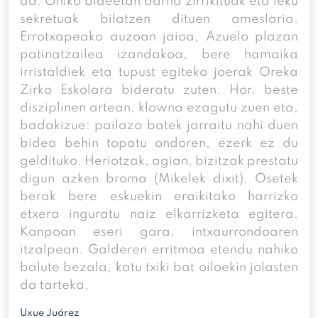
da. Ohiko bideetan barna zirrikituak eta leku
sekretuak bilatzen dituen ameslaria.
Errotxapeako auzoan jaioa, Azuelo plazan
patinatzailea izandakoa, bere hamaika
irristaldiek eta tupust egiteko joerak Oreka
Zirko Eskolara bideratu zuten. Hor, beste
disziplinen artean, klowna ezagutu zuen eta,
badakizue: pailazo batek jarraitu nahi duen
bidea behin topatu ondoren, ezerk ez du
geldituko. Heriotzak, agian, bizitzak prestatu
digun azken broma (Mikelek dixit). Osetek
berak bere eskuekin eraikitako harrizko
etxera inguratu naiz elkarrizketa egitera.
Kanpoan eseri gara, intxaurrondoaren
itzalpean. Galderen erritmoa etendu nahiko
balute bezala, katu txiki bat oiloekin jolasten
da tarteka.
Uxue Juárez