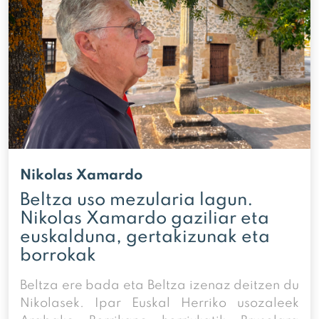
Nikolas Xamardo
Beltza uso mezularia lagun.
Nikolas Xamardo gaziliar eta
euskalduna, gertakizunak eta
borrokak
Beltza ere bada eta Beltza izenaz deitzen du
Nikolasek. Ipar Euskal Herriko usozaleek