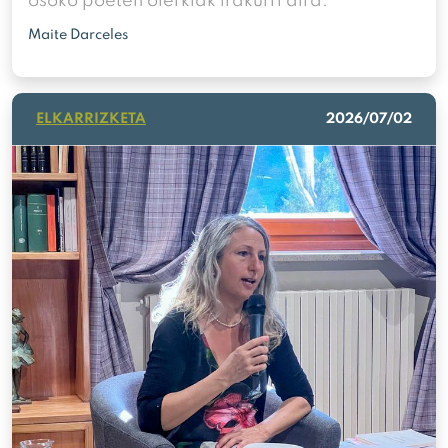
osoko poeten olerkiak irakurri dira.
Maite Darceles
ELKARRIZKETA
2026/07/02