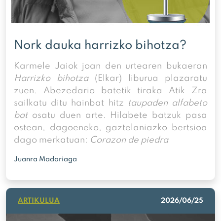
Nork dauka harrizko bihotza?
Karmele Jaiok joan den urtearen bukaeran
Harrizko bihotza
(Elkar) liburua plazaratu
zuen. Abezedario batetik tiraka Atik Zra
sailkatu ditu hainbat hitz
taupaden alfabeto
bat
osatu duen arte. Hilabete batzuk pasa
ostean, dagoeneko, gaztelaniazko bertsioa
dago merkatuan:
Corazon de piedra
Juanra Madariaga
ARTIKULUA
2026/06/25