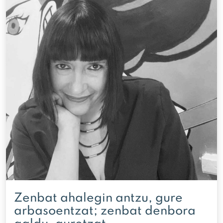
Zenbat ahalegin antzu, gure
arbasoentzat; zenbat denbora