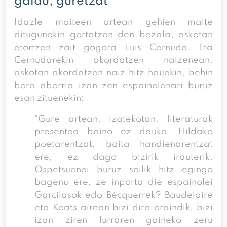
galdu, guretzat
Idazle maiteen artean gehien maite
ditugunekin gertatzen den bezala, askotan
etortzen zait gogora Luis Cernuda. Eta
Cernudarekin akordatzen naizenean,
askotan akordatzen naiz hitz hauekin, behin
bere aberria izan zen espainolenari buruz
esan zituenekin:
“Gure artean, izatekotan, literaturak
presentea baino ez dauka. Hildako
poetarentzat, baita handienarentzat
ere, ez dago bizirik irauterik.
Ospetsuenei buruz soilik hitz egingo
bagenu ere, ze inporta die espainolei
Garcilasok edo Bécquerrek? Baudelaire
eta Keats airean bizi dira oraindik, bizi
izan ziren lurraren gaineko zeru