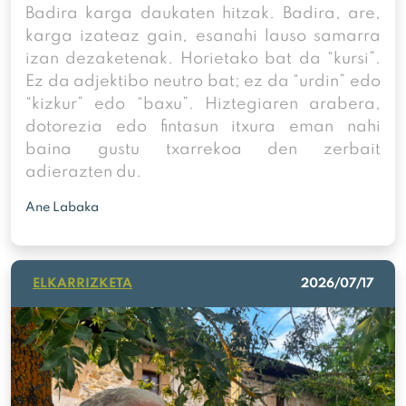
Badira karga daukaten hitzak. Badira, are,
karga izateaz gain, esanahi lauso samarra
izan dezaketenak. Horietako bat da “kursi”.
Ez da adjektibo neutro bat; ez da “urdin” edo
“kizkur” edo “baxu”. Hiztegiaren arabera,
dotorezia edo fintasun itxura eman nahi
baina gustu txarrekoa den zerbait
adierazten du.
Ane Labaka
ELKARRIZKETA
2026/07/17