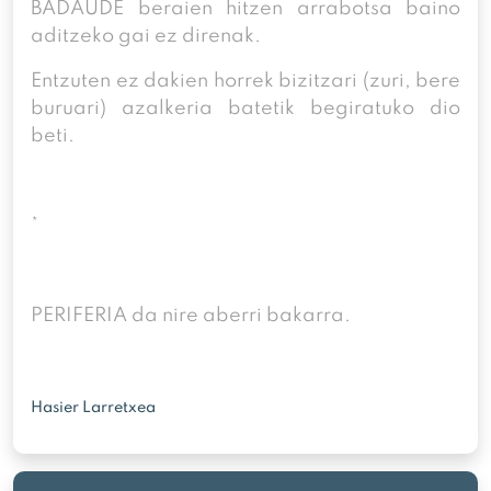
BADAUDE beraien hitzen arrabotsa baino
aditzeko gai ez direnak.
Entzuten ez dakien horrek bizitzari (zuri, bere
buruari) azalkeria batetik begiratuko dio
beti.
*
PERIFERIA da nire aberri bakarra.
Hasier Larretxea