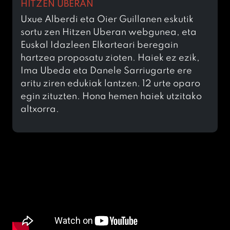
HITZEN UBERAN
Uxue Alberdi eta Oier Guillanen eskutik
sortu zen Hitzen Uberan webgunea, eta
Euskal Idazleen Elkarteari beregain
hartzea proposatu zioten. Haiek ez ezik,
Ima Ubeda eta Danele Sarriugarte ere
aritu ziren edukiak lantzen. 12 urte oparo
egin zituzten. Hona hemen haiek utzitako
altxorra.