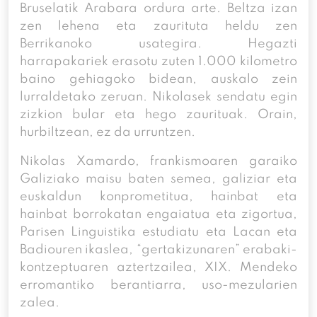
Bruselatik Arabara ordura arte. Beltza izan
zen lehena eta zaurituta heldu zen
Berrikanoko usategira. Hegazti
harrapakariek erasotu zuten 1.000 kilometro
baino gehiagoko bidean, auskalo zein
lurraldetako zeruan. Nikolasek sendatu egin
zizkion bular eta hego zaurituak. Orain,
hurbiltzean, ez da urruntzen.
Nikolas Xamardo, frankismoaren garaiko
Galiziako maisu baten semea, galiziar eta
euskaldun konprometitua, hainbat eta
hainbat borrokatan engaiatua eta zigortua,
Parisen Linguistika estudiatu eta Lacan eta
Badiouren ikaslea, “gertakizunaren” erabaki-
kontzeptuaren aztertzailea, XIX. Mendeko
erromantiko berantiarra, uso-mezularien
zalea.