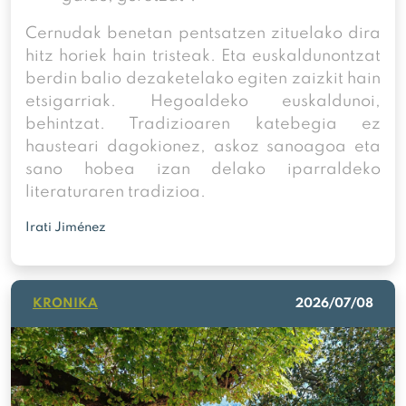
Cernudak benetan pentsatzen zituelako dira
hitz horiek hain tristeak. Eta euskaldunontzat
berdin balio dezaketelako egiten zaizkit hain
etsigarriak. Hegoaldeko euskaldunoi,
behintzat. Tradizioaren katebegia ez
hausteari dagokionez, askoz sanoagoa eta
sano hobea izan delako iparraldeko
literaturaren tradizioa.
Irati Jiménez
KRONIKA
2026/07/08