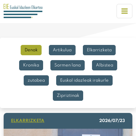
Denak
Artikulua
Elkarrizketa
Kronika
Sormen lana
Albistea
zutabea
Euskal idazleak irakurle
Zipriztinak
ELKARRIZKETA
2026/07/23