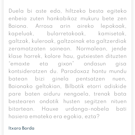
Duela bi aste edo, hiltzeko besta egiteko
enbeia zuten hankabikoz mukuru bete zen
Baiona. Arrosa arin aireko lepokoak,
kapeluak, bularretakoak, kamisetak,
galtzak, kuleroak, galtzoinak eta galtzerdiak
zeramatzaten soinean. Normalean, jende
klase horrek, kolore hau, gutxiesten dituzten
“emaxte eta gixon” ondasun gisa
kontsideratzen du. Paradoxaz hantu mundu
batean bizi ginela pentsatzen nuen,
Baionako geltokian, Bilbotik etorri adiskide
pare baten aiduru nengoela, trenak bata
bestearen ondotik husten segitzen nituen
bitartean. Hauxe urdanga-nobela bati
hasiera emateko era egokia, ezta?
Itxaro Borda