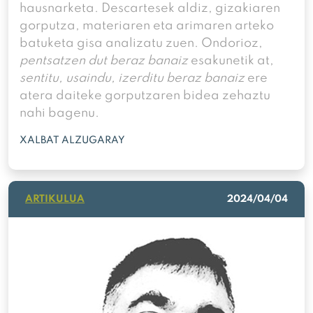
hausnarketa. Descartesek aldiz, gizakiaren
gorputza, materiaren eta arimaren arteko
batuketa gisa analizatu zuen. Ondorioz,
pentsatzen dut beraz banaiz
esakunetik at,
sentitu, usaindu, izerditu beraz banaiz
ere
atera daiteke gorputzaren bidea zehaztu
nahi bagenu.
XALBAT ALZUGARAY
ARTIKULUA
2024/04/04