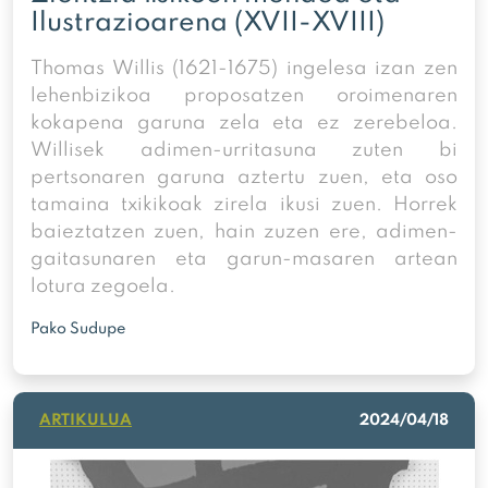
Ilustrazioarena (XVII-XVIII)
Thomas Willis (1621-1675) ingelesa izan zen
lehenbizikoa proposatzen oroimenaren
kokapena garuna zela eta ez zerebeloa.
Willisek adimen-urritasuna zuten bi
pertsonaren garuna aztertu zuen, eta oso
tamaina txikikoak zirela ikusi zuen. Horrek
baieztatzen zuen, hain zuzen ere, adimen-
gaitasunaren eta garun-masaren artean
lotura zegoela.
Pako Sudupe
ARTIKULUA
2024/04/18