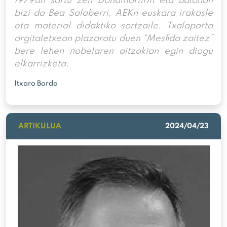
1979an sortu zen Donamartirin eta Baionan
bizi da Bea Salaberri, AEKn euskara irakasle
eta material didaktiko sortzaile. Txalaparta
argitaletxean plazaratu duen “Mesfida zaitez”
bere lehen nobelaren aitzakian egin diogu
elkarrizketa.
Itxaro Borda
ARTIKULUA
2024/04/23