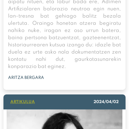
aipatu nituen, eta labur bada ere, Adimen
Artifizialaren balorazio neutroa egin nuen,
lan-tresna bat gehiago balitz bezala
ulertuta. Oraingo honetan atzera begiratu
nahiko nuke, iragan ez oso urrun batera,
baina pertsona batzuentzat, gazteenentzat,
historiaurrearen kutsua izango du: idazle bat
duela ez urte asko nola dokumentatzen zen
kontatu nahi dut, gaurkotasunarekin
konparazio bat eginez.
ARITZA BERGARA
ARTIKULUA
2024/04/02