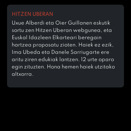
HITZEN UBERAN
Uxue Alberdi eta Oier Guillanen eskutik
sortu zen Hitzen Uberan webgunea, eta
Euskal Idazleen Elkarteari beregain
hartzea proposatu zioten. Haiek ez ezik,
Ima Ubeda eta Danele Sarriugarte ere
aritu ziren edukiak lantzen. 12 urte oparo
egin zituzten. Hona hemen haiek utzitako
altxorra.