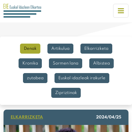
Denak
Artikulua
Elkarrizketa
Kronika
Sormen lana
Albistea
zutabea
Euskal idazleak irakurle
Zipriztinak
ELKARRIZKETA
2024/04/25