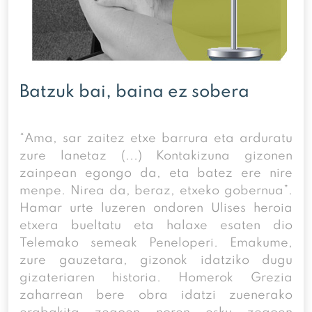
Batzuk bai, baina ez sobera
“Ama, sar zaitez etxe barrura eta arduratu
zure lanetaz (...) Kontakizuna gizonen
zainpean egongo da, eta batez ere nire
menpe. Nirea da, beraz, etxeko gobernua”.
Hamar urte luzeren ondoren Ulises heroia
etxera bueltatu eta halaxe esaten dio
Telemako semeak Peneloperi. Emakume,
zure gauzetara, gizonok idatziko dugu
gizateriaren historia. Homerok Grezia
zaharrean bere obra idatzi zuenerako