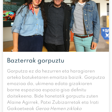
Bazterrak gorpuztu
Gorputza ez da hezurren eta haragiaren
arteko batuketaren emaitza baizik. Gorputza
emozioa da, ukimena edota gizakiaren
barne espazioa espazio gisa definitu
daitekeena. Bide honetatik gorpuztu zuten
Alaine Agirrek, Patxi Zubizarretak eta Irati
Goikoetxeak
Geroa Hemen zikloko