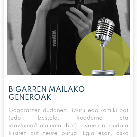
BIGARREN MAILAKO
GENEROAK
Gogoratzen dudanez, liburu edo komiki bat
(edo bestela, koaderno eta
idazluma/bolaluma bat) eskuetan dudala
ikusten dut neure burua. Egia esan, asko