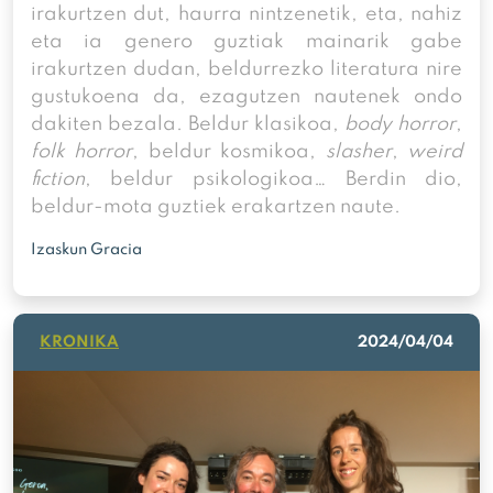
irakurtzen dut, haurra nintzenetik, eta, nahiz
eta ia genero guztiak mainarik gabe
irakurtzen dudan, beldurrezko literatura nire
gustukoena da, ezagutzen nautenek ondo
dakiten bezala. Beldur klasikoa,
body horror
,
folk horror
, beldur kosmikoa,
slasher
,
weird
fiction
, beldur psikologikoa… Berdin dio,
beldur-mota guztiek erakartzen naute.
Izaskun Gracia
KRONIKA
2024/04/04