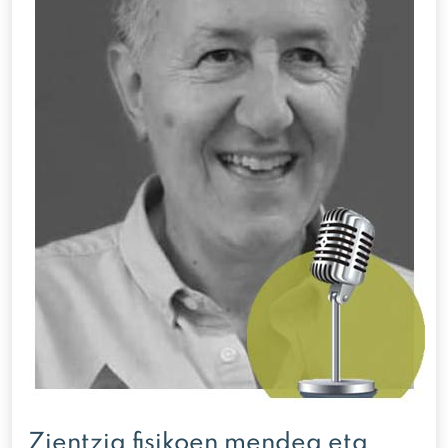
Zientzia fisikoen mendea eta