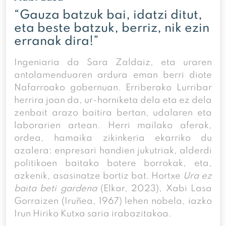
“Gauza batzuk bai, idatzi ditut,
eta beste batzuk, berriz, nik ezin
erranak dira!”
Ingeniaria da Sara Zaldaiz, eta uraren
antolamenduaren ardura eman berri diote
Nafarroako gobernuan. Erriberako Lurribar
herrira joan da, ur-horniketa dela eta ez dela
zenbait arazo baitira bertan, udalaren eta
laborarien artean. Herri mailako aferak,
ordea, hamaika zikinkeria ekarriko du
azalera: enpresari handien jukutriak, alderdi
politikoen baitako botere borrokak, eta,
azkenik, asasinatze bortiz bat. Hortxe
Ura ez
baita beti gardena
(Elkar, 2023), Xabi Lasa
Gorraizen (Iruñea, 1967) lehen nobela, iazko
Irun Hiriko Kutxa saria irabazitakoa.