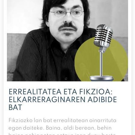
ERREALITATEA ETA FIKZIOA:
ELKARRERAGINAREN ADIBIDE
BAT
Fikziozko lan bat errealitatean oinarrituta
egon daiteke. Baina, aldi berean, behin