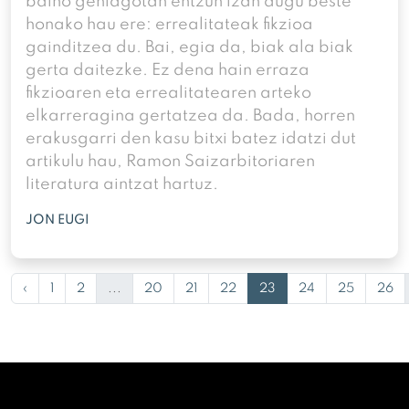
baino gehiagotan entzun izan dugu beste
honako hau ere: errealitateak fikzioa
gainditzea du. Bai, egia da, biak ala biak
gerta daitezke. Ez dena hain erraza
fikzioaren eta errealitatearen arteko
elkarreragina gertatzea da. Bada, horren
erakusgarri den kasu bitxi batez idatzi dut
artikulu hau, Ramon Saizarbitoriaren
literatura aintzat hartuz.
JON EUGI
‹
1
2
...
20
21
22
23
24
25
26