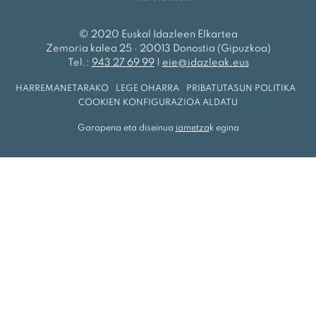
© 2020 Euskal Idazleen Elkartea
Zemoria kalea 25 · 20013 Donostia (Gipuzkoa)
Tel.:
943 27 69 99
|
eie@idazleak.eus
HARREMANETARAKO
·
LEGE OHARRA
·
PRIBATUTASUN POLITIKA
·
COOKIEN KONFIGURAZIOA ALDATU
Garapena eta diseinua
iametza
k egina