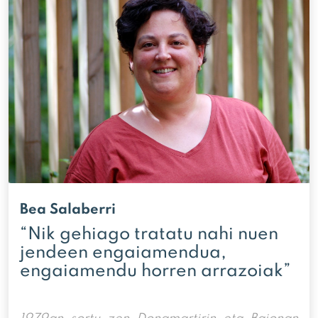
Bea Salaberri
“Nik gehiago tratatu nahi nuen
jendeen engaiamendua,
engaiamendu horren arrazoiak”