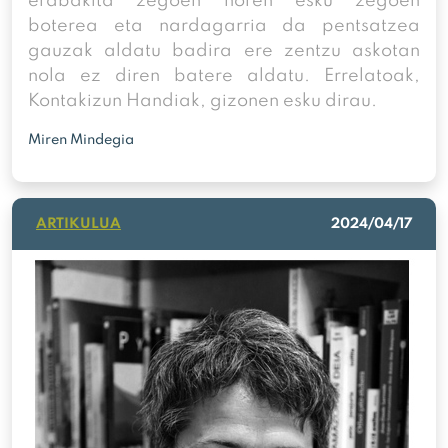
erabakita zegoen noren esku zegoen
boterea eta nardagarria da pentsatzea
gauzak aldatu badira ere zentzu askotan
nola ez diren batere aldatu. Errelatoak,
Kontakizun Handiak, gizonen esku dirau.
Miren Mindegia
ARTIKULUA
2024/04/17