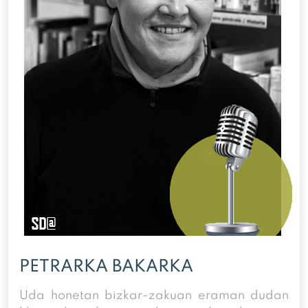
PETRARKA BAKARKA
Uda honetan bizkar-zakuan eraman dudan