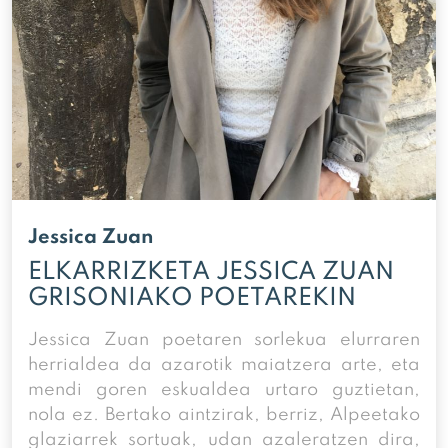
Jessica Zuan
ELKARRIZKETA JESSICA ZUAN
GRISONIAKO POETAREKIN
Jessica Zuan poetaren sorlekua elurraren
herrialdea da azarotik maiatzera arte, eta
mendi goren eskualdea urtaro guztietan,
nola ez. Bertako aintzirak, berriz, Alpeetako
glaziarrek sortuak, udan azaleratzen dira,