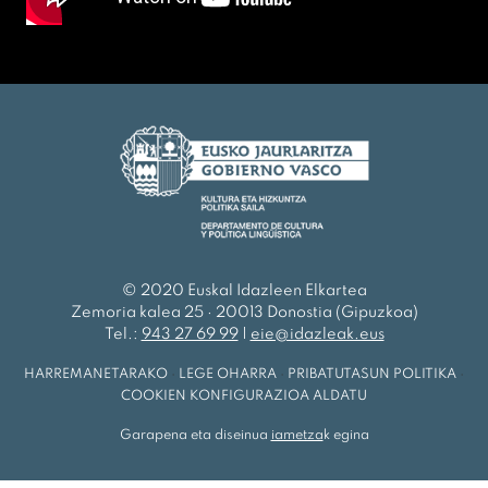
© 2020 Euskal Idazleen Elkartea
Zemoria kalea 25 · 20013 Donostia (Gipuzkoa)
Tel.:
943 27 69 99
|
eie@idazleak.eus
HARREMANETARAKO
·
LEGE OHARRA
·
PRIBATUTASUN POLITIKA
·
COOKIEN KONFIGURAZIOA ALDATU
Garapena eta diseinua
iametza
k egina