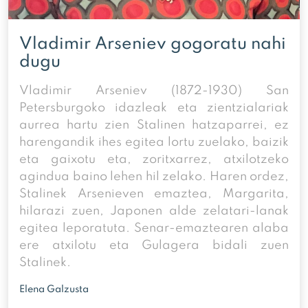
Vladimir Arseniev gogoratu nahi
dugu
Vladimir Arseniev (1872-1930) San
Petersburgoko idazleak eta zientzialariak
aurrea hartu zien Stalinen hatzaparrei, ez
harengandik ihes egitea lortu zuelako, baizik
eta gaixotu eta, zoritxarrez, atxilotzeko
agindua baino lehen hil zelako. Haren ordez,
Stalinek Arsenieven emaztea, Margarita,
hilarazi zuen, Japonen alde zelatari-lanak
egitea leporatuta. Senar-emaztearen alaba
ere atxilotu eta Gulagera bidali zuen
Stalinek.
Elena Galzusta