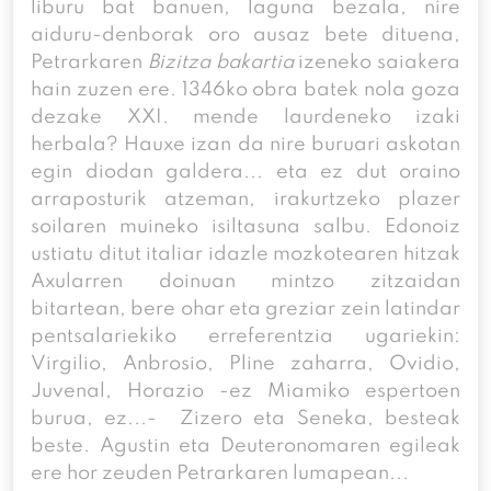
liburu bat banuen, laguna bezala, nire
aiduru-denborak oro ausaz bete dituena,
Petrarkaren
Bizitza bakartia
izeneko saiakera
hain zuzen ere. 1346ko obra batek nola goza
dezake XXI. mende laurdeneko izaki
herbala? Hauxe izan da nire buruari askotan
egin diodan galdera... eta ez dut oraino
arraposturik atzeman, irakurtzeko plazer
soilaren muineko isiltasuna salbu. Edonoiz
ustiatu ditut italiar idazle mozkotearen hitzak
Axularren doinuan mintzo zitzaidan
bitartean, bere ohar eta greziar zein latindar
pentsalariekiko erreferentzia ugariekin:
Virgilio, Anbrosio, Pline zaharra, Ovidio,
Juvenal, Horazio -ez Miamiko espertoen
burua, ez...- Zizero eta Seneka, besteak
beste. Agustin eta Deuteronomaren egileak
ere hor zeuden Petrarkaren lumapean...