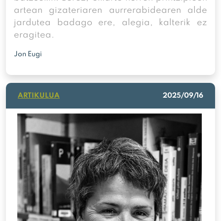
artean gizateriaren aurrerabidearen alde
jardutea badago ere, alegia, kalterik ez
eragitea.
Jon Eugi
ARTIKULUA
2025/09/16