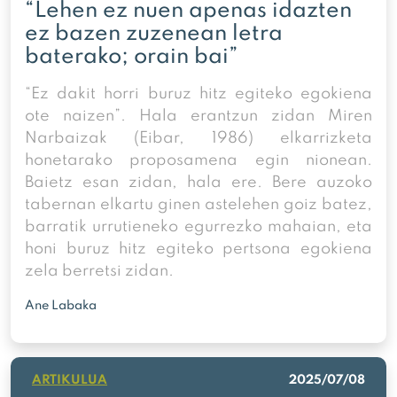
“Lehen ez nuen apenas idazten
ez bazen zuzenean letra
baterako; orain bai”
“Ez dakit horri buruz hitz egiteko egokiena
ote naizen”. Hala erantzun zidan Miren
Narbaizak (Eibar, 1986) elkarrizketa
honetarako proposamena egin nionean.
Baietz esan zidan, hala ere. Bere auzoko
tabernan elkartu ginen astelehen goiz batez,
barratik urrutieneko egurrezko mahaian, eta
honi buruz hitz egiteko pertsona egokiena
zela berretsi zidan.
Ane Labaka
ARTIKULUA
2025/07/08