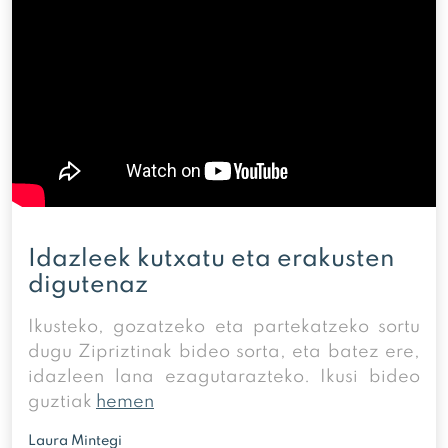
Idazleek kutxatu eta erakusten
digutenaz
Ikusteko, gozatzeko eta partekatzeko sortu
dugu Zipriztinak bideo sorta, eta batez ere,
idazleen lana ezagutarazteko. Ikusi bideo
guztiak
hemen
Laura Mintegi