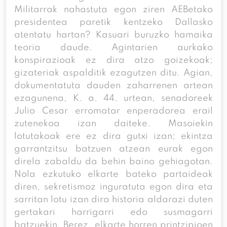
Militarrak nahastuta egon ziren AEBetako
presidentea paretik kentzeko Dallasko
atentatu hartan? Kasuari buruzko hamaika
teoria daude. Agintarien aurkako
konspirazioak ez dira atzo goizekoak;
gizateriak aspalditik ezagutzen ditu. Agian,
dokumentatuta dauden zaharrenen artean
ezagunena, K. a. 44. urtean, senadoreek
Julio Cesar erromatar enperadorea erail
zutenekoa izan daiteke. Masoiekin
lotutakoak ere ez dira gutxi izan; ekintza
garrantzitsu batzuen atzean eurak egon
direla zabaldu da behin baino gehiagotan.
Nola ezkutuko elkarte bateko partaideak
diren, sekretismoz inguratuta egon dira eta
sarritan lotu izan dira historia aldarazi duten
gertakari harrigarri edo susmagarri
batzuekin. Berez, elkarte horren printzipioen