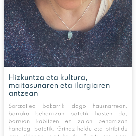
Hizkuntza eta kultura,
maitasunaren eta ilargiaren
antzean
Sortzailea bakarrik dago hausnarrean,
barruko beharrizan batetik hasten da,
barruan kabitzen ez zaion beharrizan
handiegi batetik. Grinaz heldu eta biribildu