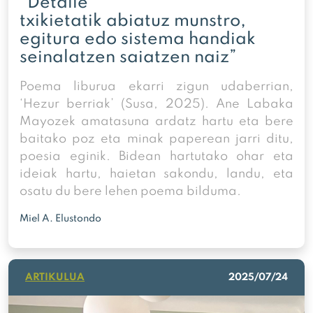
“Detaile
txikietatik abiatuz munstro,
egitura edo sistema handiak
seinalatzen saiatzen naiz”
Poema liburua ekarri zigun udaberrian,
‘Hezur berriak’ (Susa, 2025). Ane Labaka
Mayozek amatasuna ardatz hartu eta bere
baitako poz eta minak paperean jarri ditu,
poesia eginik. Bidean hartutako ohar eta
ideiak hartu, haietan sakondu, landu, eta
osatu du bere lehen poema bilduma.
Miel A. Elustondo
ARTIKULUA
2025/07/24