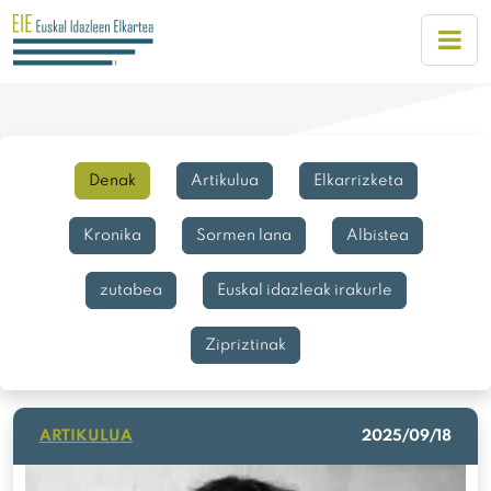
Denak
Artikulua
Elkarrizketa
Kronika
Sormen lana
Albistea
zutabea
Euskal idazleak irakurle
Zipriztinak
ARTIKULUA
2025/09/18