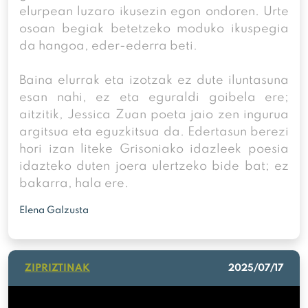
elurpean luzaro ikusezin egon ondoren. Urte
osoan begiak betetzeko moduko ikuspegia
da hangoa, eder-ederra beti.
Baina elurrak eta izotzak ez dute iluntasuna
esan nahi, ez eta eguraldi goibela ere;
aitzitik, Jessica Zuan poeta jaio zen ingurua
argitsua eta eguzkitsua da. Edertasun berezi
hori izan liteke Grisoniako idazleek poesia
idazteko duten joera ulertzeko bide bat; ez
bakarra, hala ere.
Elena Galzusta
ZIPRIZTINAK
2025/07/17