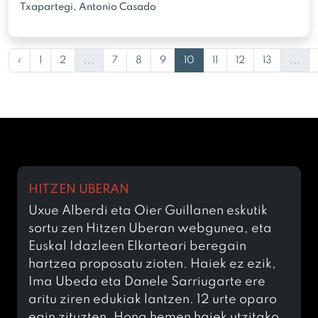
Txapartegi, Antonio Casado
‹
1
2
...
7
8
9
10
11
12
13
...
HITZEN UBERAN
Uxue Alberdi eta Oier Guillanen eskutik
sortu zen Hitzen Uberan webgunea, eta
Euskal Idazleen Elkarteari beregain
hartzea proposatu zioten. Haiek ez ezik,
Ima Ubeda eta Danele Sarriugarte ere
aritu ziren edukiak lantzen. 12 urte oparo
egin zituzten. Hona hemen haiek utzitako