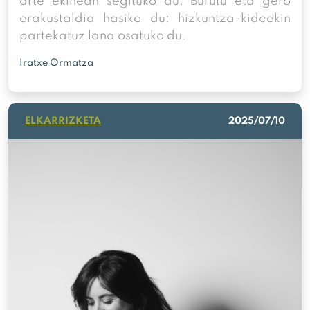
arte ekinean segituko du. Burutu eta gero
erakustaldia hasiko du: hizkuntza-kideekin
partekatuz lana osatuko du.
Iratxe Ormatza
ELKARRIZKETA
2025/07/10