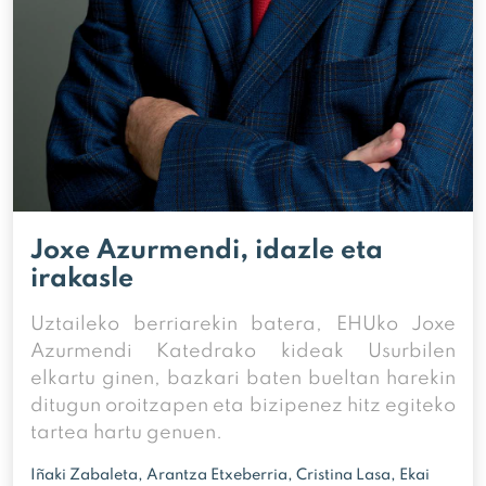
Joxe Azurmendi, idazle eta
irakasle
Uztaileko berriarekin batera, EHUko Joxe
Azurmendi Katedrako kideak Usurbilen
elkartu ginen, bazkari baten bueltan harekin
ditugun oroitzapen eta bizipenez hitz egiteko
tartea hartu genuen.
Iñaki Zabaleta, Arantza Etxeberria, Cristina Lasa, Ekai