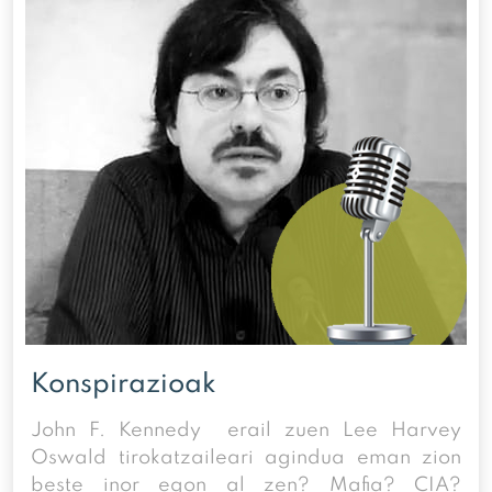
Konspirazioak
John F. Kennedy erail zuen Lee Harvey
Oswald tirokatzaileari agindua eman zion
beste inor egon al zen? Mafia? CIA?