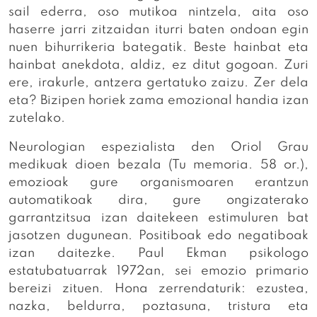
sail ederra, oso mutikoa nintzela, aita oso
haserre jarri zitzaidan iturri baten ondoan egin
nuen bihurrikeria bategatik. Beste hainbat eta
hainbat anekdota, aldiz, ez ditut gogoan. Zuri
ere, irakurle, antzera gertatuko zaizu. Zer dela
eta? Bizipen horiek zama emozional handia izan
zutelako.
Neurologian espezialista den Oriol Grau
medikuak dioen bezala (Tu memoria. 58 or.),
emozioak gure organismoaren erantzun
automatikoak dira, gure ongizaterako
garrantzitsua izan daitekeen estimuluren bat
jasotzen dugunean. Positiboak edo negatiboak
izan daitezke. Paul Ekman psikologo
estatubatuarrak 1972an, sei emozio primario
bereizi zituen. Hona zerrendaturik: ezustea,
nazka, beldurra, poztasuna, tristura eta