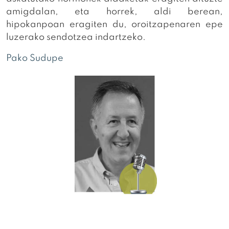
amigdalan, eta horrek, aldi berean,
hipokanpoan eragiten du, oroitzapenaren epe
luzerako sendotzea indartzeko.
Pako Sudupe