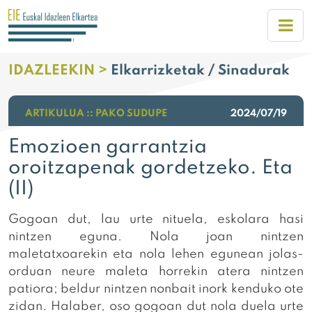
IDAZLEEKIN >
Elkarrizketak / Sinadurak
ARTIKULUA :: PAKO SUDUPE
2024/07/19
Emozioen garrantzia
oroitzapenak gordetzeko. Eta
(II)
Gogoan dut, lau urte nituela, eskolara hasi
nintzen eguna. Nola joan nintzen
maletatxoarekin eta nola lehen egunean jolas-
orduan neure maleta horrekin atera nintzen
patiora; beldur nintzen nonbait inork kenduko ote
zidan. Halaber, oso gogoan dut nola duela urte