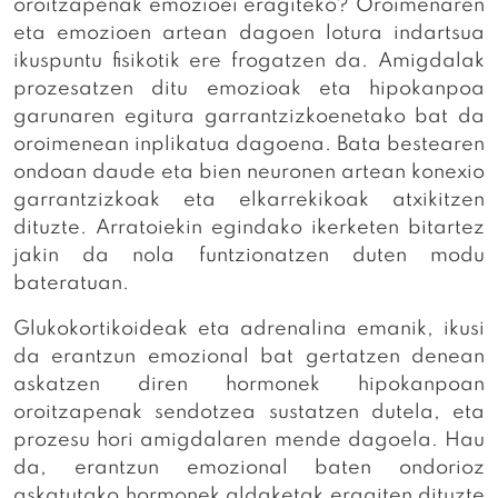
oroitzapenak emozioei eragiteko? Oroimenaren
eta emozioen artean dagoen lotura indartsua
ikuspuntu fisikotik ere frogatzen da. Amigdalak
prozesatzen ditu emozioak eta hipokanpoa
garunaren egitura garrantzizkoenetako bat da
oroimenean inplikatua dagoena. Bata bestearen
ondoan daude eta bien neuronen artean konexio
garrantzizkoak eta elkarrekikoak atxikitzen
dituzte. Arratoiekin egindako ikerketen bitartez
jakin da nola funtzionatzen duten modu
bateratuan.
Glukokortikoideak eta adrenalina emanik, ikusi
da erantzun emozional bat gertatzen denean
askatzen diren hormonek hipokanpoan
oroitzapenak sendotzea sustatzen dutela, eta
prozesu hori amigdalaren mende dagoela. Hau
da, erantzun emozional baten ondorioz
askatutako hormonek aldaketak eragiten dituzte