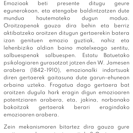
Emozioak beti presente ditugu geure
egunerokoan, eta etengabe baldintzatzen dute
mundua hautemateko dugun modua.
Oroitzapenak gauza dira behin eta berriz
aktibatzeko oroitzen ditugun gertaerekin batera
izan genituen emozio guztiak, nahiz eta
lehenbiziko aldian baino motelxeago sentitu,
salbuespenak salbuespen. Estatu Batuetako
psikologiaren gurasotzat jotzen den W. Jamesen
arabera (1842-1910), emozionalki indartsuak
diren gertaerek gaitasuna dute garun-ehunean
orbaina uzteko. Frogatua dago gertaera bat
oroitzen dugula hark eragin digun emozioaren
potentziaren arabera, eta, jakina, norbanako
bakoitzak gertaerak berari eragindako
emozioaren arabera.
Zein mekanismoren bitartez dira gauza gure