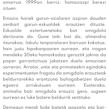
amorrua. 1999an, berriz, hamazazpi berezi
zituen.
Emozio horiek garun-azalaren azpian dauden
zenbait garun-eskualdek arautzen dituzte.
Eskualde aztertuenetako bat amigdala
deritzana da. Gune txiki bat da, almendra
itxurakoa, lobulu tenporalaren barruan kokatua,
hain justu hipokanpoaren aurrean, eta iragan
mendeko 30eko hamarkadaz geroztik jakina da
paper garrantzitsua jokatzen duela emozioen
sorreran. Arratoi, untxi eta primateekin egindako
esperimentuetan frogatu da amigdala erauzteak
beldurrarekiko erantzuna baliogabetzen duela
egoera arriskutsuen aurrean. Esaterako,
animalia bati amigdala erauziz gero, sugeen
aurrean ez luke batere beldurrik sentituko.
Demagun mendi bide batetik goazela eta bat-