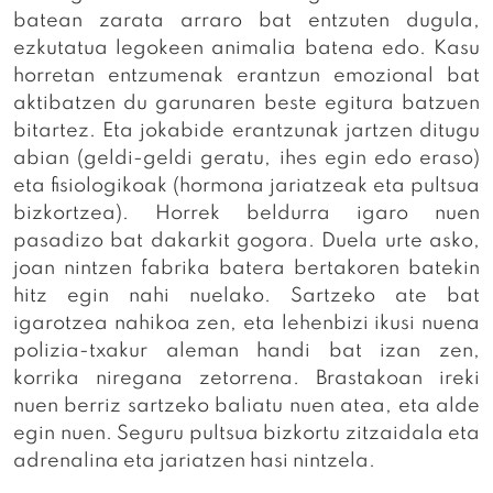
batean zarata arraro bat entzuten dugula,
ezkutatua legokeen animalia batena edo. Kasu
horretan entzumenak erantzun emozional bat
aktibatzen du garunaren beste egitura batzuen
bitartez. Eta jokabide erantzunak jartzen ditugu
abian (geldi-geldi geratu, ihes egin edo eraso)
eta fisiologikoak (hormona jariatzeak eta pultsua
bizkortzea). Horrek beldurra igaro nuen
pasadizo bat dakarkit gogora. Duela urte asko,
joan nintzen fabrika batera bertakoren batekin
hitz egin nahi nuelako. Sartzeko ate bat
igarotzea nahikoa zen, eta lehenbizi ikusi nuena
polizia-txakur aleman handi bat izan zen,
korrika niregana zetorrena. Brastakoan ireki
nuen berriz sartzeko baliatu nuen atea, eta alde
egin nuen. Seguru pultsua bizkortu zitzaidala eta
adrenalina eta jariatzen hasi nintzela.