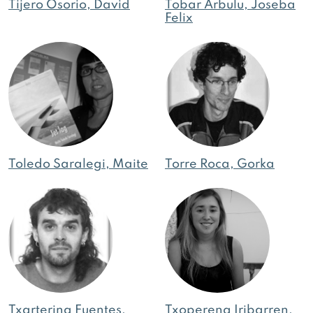
Tijero Osorio, David
Tobar Arbulu, Joseba
Felix
Toledo Saralegi, Maite
Torre Roca, Gorka
Txarterina Fuentes,
Txoperena Iribarren,