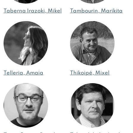
Taberna Irazoki, Mikel
Tambourin, Marikita
Telleria, Amaia
Thikoipé, Mixel