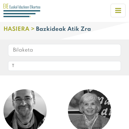
HASIERA >
Bazkideak Atik Zra