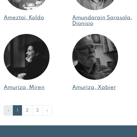
Ameztoi, Koldo
Amundarain Sarasola,
Dionisio
Amuriza, Miren
Amuriza, Xabier
‹
1
2
3
›