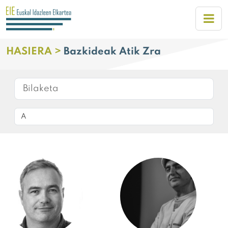
HASIERA >
Bazkideak Atik Zra