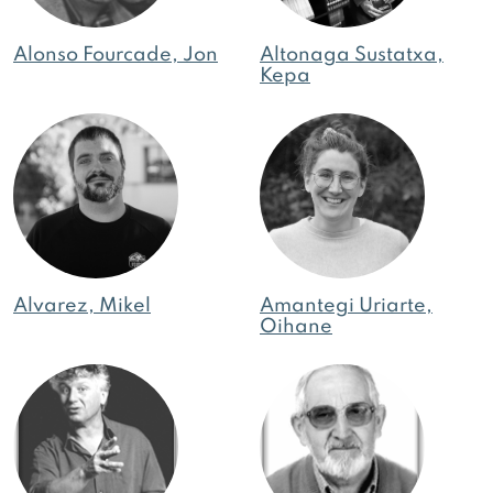
Alonso Fourcade, Jon
Altonaga Sustatxa,
Kepa
Alvarez, Mikel
Amantegi Uriarte,
Oihane