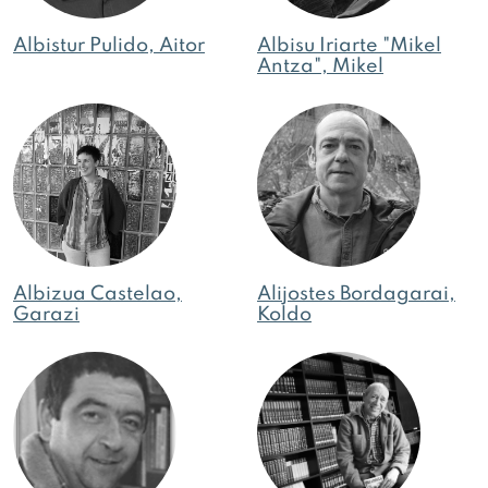
Albistur Pulido, Aitor
Albisu Iriarte "Mikel
Antza", Mikel
Albizua Castelao,
Alijostes Bordagarai,
Garazi
Koldo