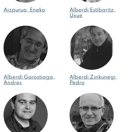
Aizpurua, Eneko
Alberdi Estibaritz,
Uxue
Alberdi Gorostiaga,
Alberdi Zinkunegi,
Andres
Pedro