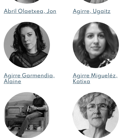
Abril Olaetxea, Jon
Agirre, Ugaitz
Agirre Garmendia,
Agirre Migueléz,
Alaine
Katixa