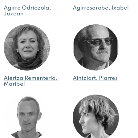
Agirre Odriozola,
Agirresarobe, Ixabel
Joxean
Aiertza Rementeria,
Aintziart, Piarres
Maribel