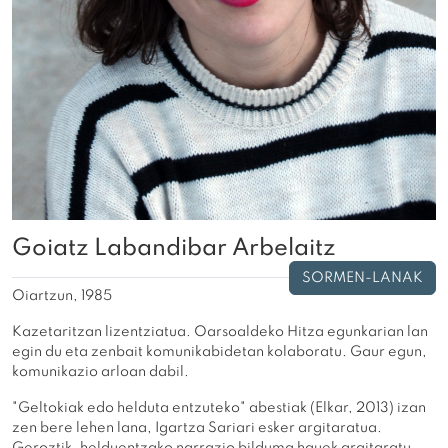
Goiatz Labandibar Arbelaitz
SORMEN-LANAK
Oiartzun, 1985
Kazetaritzan lizentziatua. Oarsoaldeko Hitza egunkarian lan
egin du eta zenbait komunikabidetan kolaboratu. Gaur egun,
komunikazio arloan dabil.
"Geltokiak edo helduta entzuteko" abestiak (Elkar, 2013) izan
zen bere lehen lana, Igartza Sariari esker argitaratua.
Geroztik, helduentzako narrazio bilduma hauek argitaratu