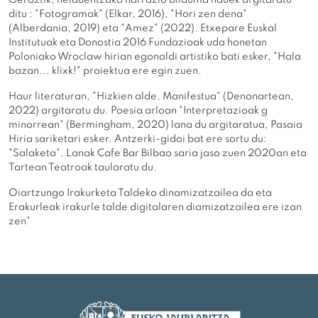
ditu : "Fotogramak" (Elkar, 2016), "Hori zen dena"
(Alberdania, 2019) eta "Amez" (2022). Etxepare Euskal
Institutuak eta Donostia 2016 Fundazioak uda honetan
Poloniako Wroclaw hirian egonaldi artistiko bati esker, "Hala
bazan... klixk!" proiektua ere egin zuen.
Haur literaturan, "Hizkien alde. Manifestua" (Denonartean,
2022) argitaratu du. Poesia arloan "Interpretazioak g
minorrean" (Bermingham, 2020) lana du argitaratua, Pasaia
Hiria sariketari esker. Antzerki-gidoi bat ere sortu du:
"Salaketa". Lanak Cafe Bar Bilbao saria jaso zuen 2020an eta
Tartean Teatroak taularatu du.
Oiartzungo Irakurketa Taldeko dinamizatzailea da eta
Erakurleak irakurle talde digitalaren diamizatzailea ere izan
zen"