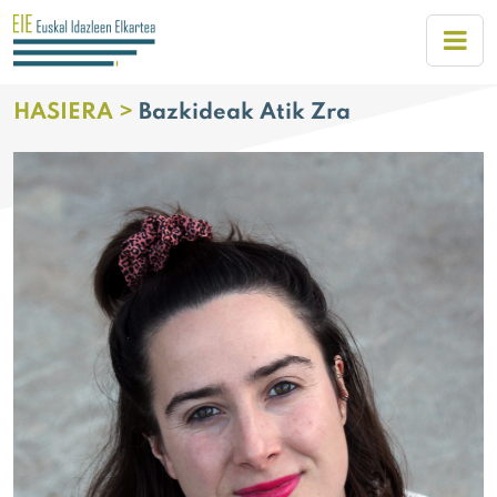
HASIERA >
Bazkideak Atik Zra