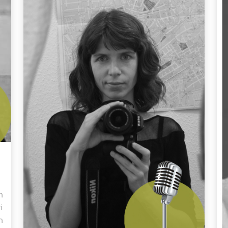
n
i
n