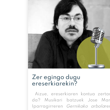
Zer egingo dugu
ereserkiarekin?
Aizue, ereserkiaren kontua zerta
da? Musikari batzuek Jose Mar
Iparragirreren
Gernikako arbola
re