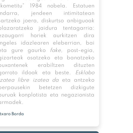
“kometitu” 1984 nobela. Estatuen
indarra, jendeen intimitatean
sartzeko joera, diskurtso anbiguoak
plazaratzeko jaidura tentagarria:
ezaugarri horiek aurkitzen dira
ingeles idazlearen eleberrian, bai
eta gure gaurko
fake
, post-egia,
gizarteak osatzeko eta banatzeko
puxantenek erabiltzen dituzten
gorroto ildoak eta beste.
Esklabo
izatea libre izatea da
eta antzeko
perpausekin betetzen dizkigute
buruak konplotista eta negazionista
armadek.
Itxaro Borda