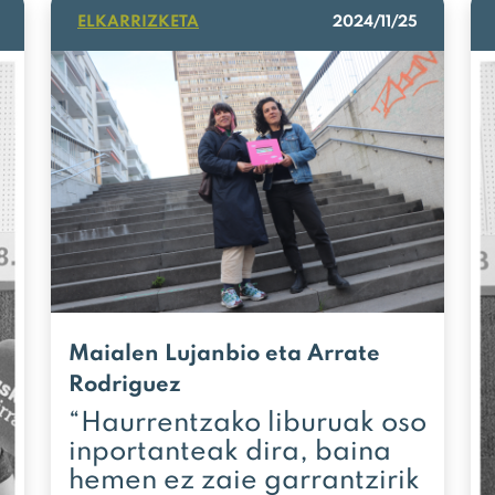
ELKARRIZKETA
2024/11/25
Maialen Lujanbio eta Arrate
Rodriguez
“Haurrentzako liburuak oso
inportanteak dira, baina
hemen ez zaie garrantzirik