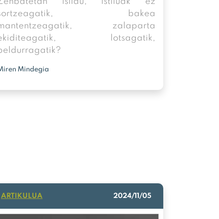
Zenbatetan isildu, istiluak ez
sortzeagatik, bakea
mantentzeagatik, zalaparta
ekiditeagatik, lotsagatik,
beldurragatik?
Miren Mindegia
ARTIKULUA
2024/11/05