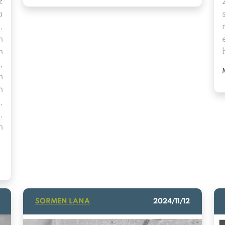
z
a
,
n
n
,
n
n
,
,
n
SORMEN LANA
2024/11/12