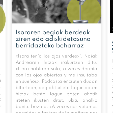
Isoraren begiak berdeak
ziren edo adiskidetasuna
berridazteko beharraz
«Isora tenía los ojos verdes»*. Naiak
Andrearen hitzak irakurtzen ditu.
u
«Isora hablaba sola, a veces dormía
–
con los ojos abiertos y me insultaba
e
en sueños». Podcasta entzuten dudan
u
bitartean, begiak itxi eta lagun baten
,
hitzak beste lagun baten ahotik
;
irteten ikusten ditut, ukitu ahalko
o
banitu bezala. «A veces nos veíamos
dormidas a las tres de la mañana por