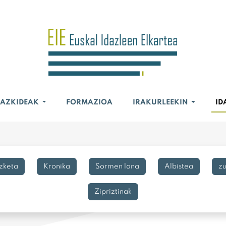
BAZKIDEAK
FORMAZIOA
IRAKURLEEKIN
ID
izketa
Kronika
Sormen lana
Albistea
z
Zipriztinak