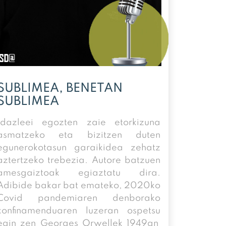
SUBLIMEA, BENETAN
SUBLIMEA
Idazleei egozten zaie etorkizuna
asmatzeko eta bizitzen duten
egunerokotasun garaikidea zehatz
aztertzeko trebezia. Autore batzuen
amesgaiztoak egiaztatu dira.
Adibide bakar bat emateko, 2020ko
Covid pandemiaren denborako
konfinamenduaren luzeran ospetsu
egin zen Georges Orwellek 1949an