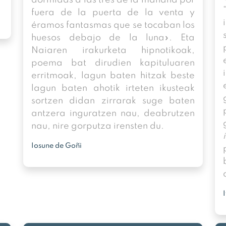
fuera de la puerta de la venta y
éramos fantasmas que se tocaban los
huesos debajo de la luna». Eta
Naiaren irakurketa hipnotikoak,
poema bat dirudien kapituluaren
erritmoak, lagun baten hitzak beste
lagun baten ahotik irteten ikusteak
sortzen didan zirrarak suge baten
antzera inguratzen nau, deabrutzen
nau, nire gorputza irensten du.
Iosune de Goñi