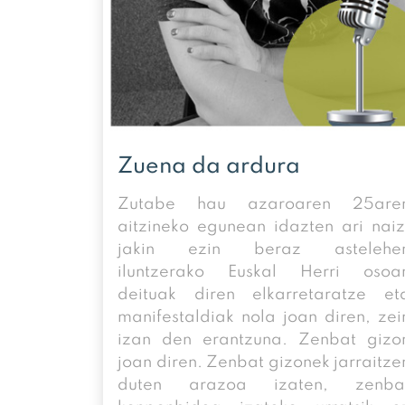
Zuena da ardura
Zutabe hau azaroaren 25are
aitzineko egunean idazten ari naiz
jakin ezin beraz astelehe
iluntzerako Euskal Herri osoa
deituak diren elkarretaratze et
manifestaldiak nola joan diren, zei
izan den erantzuna. Zenbat gizo
joan diren. Zenbat gizonek jarraitze
duten arazoa izaten, zenba