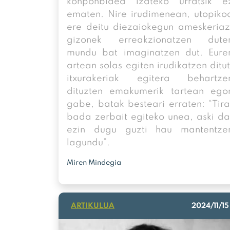
konponbidea izateko urratsik e
ematen. Nire irudimenean, utopiko
ere deitu diezaiokegun ameskeriaz
gizonek erreakzionatzen dute
mundu bat imaginatzen dut. Eure
artean solas egiten irudikatzen ditut
itxurakeriak egitera behartze
dituzten emakumerik tartean ego
gabe, batak besteari erraten: “Tira
bada zerbait egiteko unea, aski da
ezin dugu guzti hau mantentze
lagundu”.
Miren Mindegia
ARTIKULUA
2024/11/15