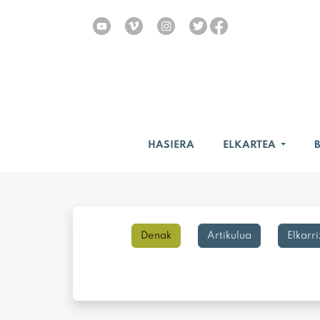
HASIERA
ELKARTEA
Denak
Artikulua
Elkarr