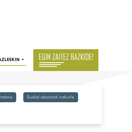
AZLEEKIN
utabea
Euskal idazleak irakurle