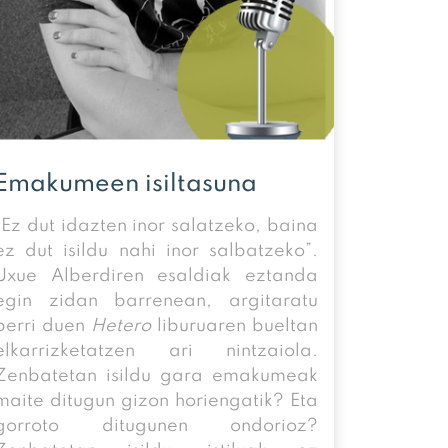
Emakumeen isiltasuna
“Ez dut idazten inor salatzeko, baina
ez dut isildu nahi inor salbatzeko”.
Uxue Alberdiren esaldiak eztanda
egin zidan barrenean, argitaratu
berri duen
Hetero
liburuaren bueltan
elkarrizketatzen ari nintzaiola.
Zenbatetan isildu gara emakumeak
maite ditugun gizon horiengatik? Eta
gorroto ditugunen ondorioz?