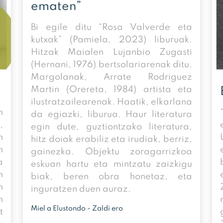
ematen”
Bi egile ditu “Rosa Valverde eta
kutxak” (Pamiela, 2023) liburuak.
Hitzak Maialen Lujanbio Zugasti
(Hernani, 1976) bertsolariarenak ditu.
Margolanak, Arrate Rodriguez
Martin (Orereta, 1984) artista eta
ilustratzailearenak. Haatik, elkarlana
n
da egiazki, liburua. Haur literatura
,
egin dute, guztiontzako literatura,
n
hitz doiak erabiliz eta irudiak, berriz,
n
gainezka. Objektu zoragarrizkoa
a
eskuan hartu eta mintzatu zaizkigu
n
biak, beren obra honetaz, eta
n
inguratzen duen auraz.
n
Miel a Elustondo - Zaldi ero
t