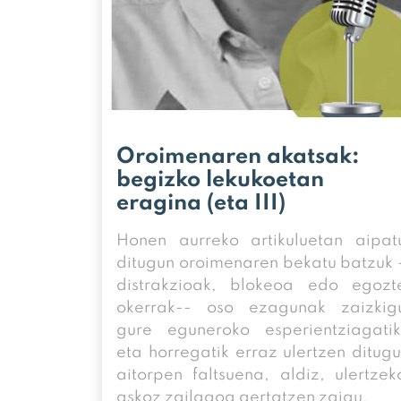
Oroimenaren akatsak:
begizko lekukoetan
eragina (eta III)
Honen aurreko artikuluetan aipat
ditugun oroimenaren bekatu batzuk 
distrakzioak, blokeoa edo egozt
okerrak-- oso ezagunak zaizkig
gure eguneroko esperientziagatik
eta horregatik erraz ulertzen ditugu
aitorpen faltsuena, aldiz, ulertzek
askoz zailagoa gertatzen zaigu.