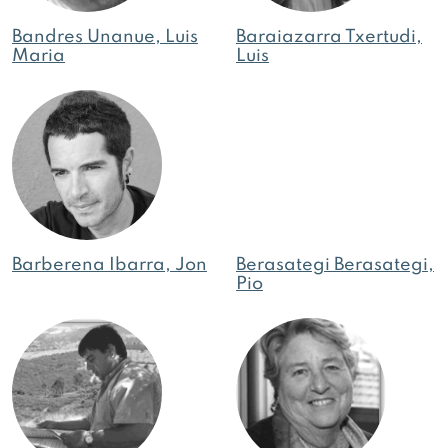
Bandres Unanue, Luis
Baraiazarra Txertudi,
Maria
Luis
Barberena Ibarra, Jon
Berasategi Berasategi,
Pio