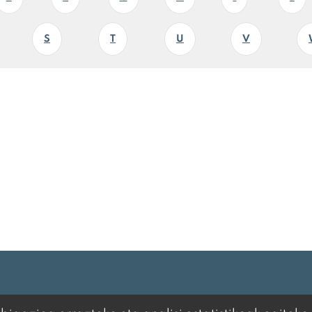
S
T
U
V