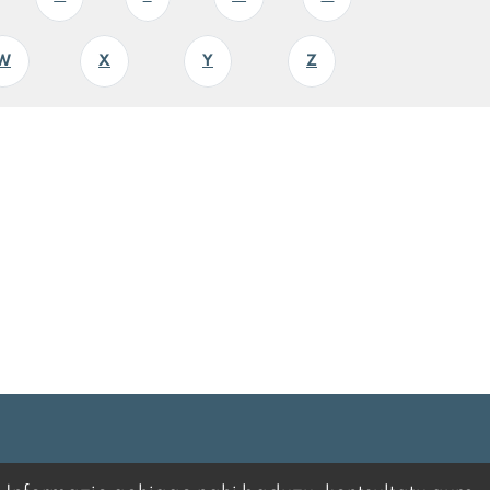
W
X
Y
Z