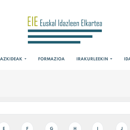
BAZKIDEAK
FORMAZIOA
IRAKURLEEKIN
ID
E
F
G
H
I
J