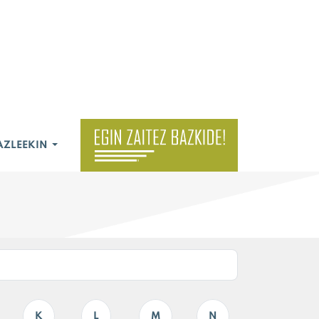
AZLEEKIN
K
L
M
N