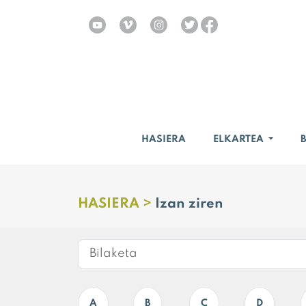
HASIERA
ELKARTEA
HASIERA >
Izan ziren
A
B
C
D