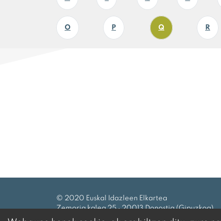
O
P
Q
R
© 2020 Euskal Idazleen Elkartea
Zemoria kalea 25 · 20013 Donostia (Gipuzkoa)
Tel.:
943 27 69 99
|
eie@idazleak.eus