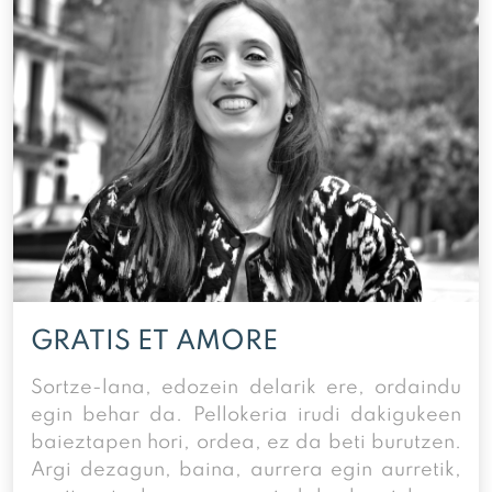
GRATIS ET AMORE
Sortze-lana, edozein delarik ere, ordaindu
egin behar da. Pellokeria irudi dakigukeen
baieztapen hori, ordea, ez da beti burutzen.
Argi dezagun, baina, aurrera egin aurretik,