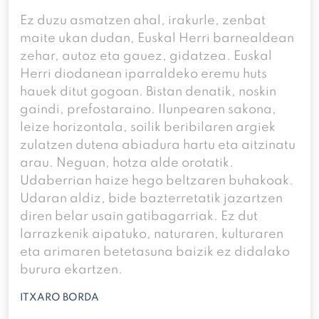
Ez duzu asmatzen ahal, irakurle, zenbat
maite ukan dudan, Euskal Herri barnealdean
zehar, autoz eta gauez, gidatzea. Euskal
Herri diodanean iparraldeko eremu huts
hauek ditut gogoan. Bistan denatik, noskin
gaindi, prefostaraino. Ilunpearen sakona,
leize horizontala, soilik beribilaren argiek
zulatzen dutena abiadura hartu eta aitzinatu
arau. Neguan, hotza alde orotatik.
Udaberrian haize hego beltzaren buhakoak.
Udaran aldiz, bide bazterretatik jazartzen
diren belar usain gatibagarriak. Ez dut
larrazkenik aipatuko, naturaren, kulturaren
eta arimaren betetasuna baizik ez didalako
burura ekartzen.
ITXARO BORDA