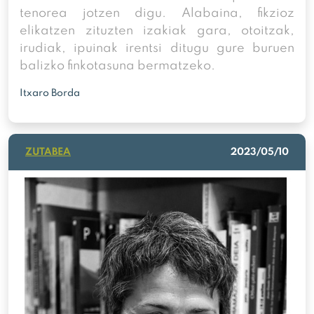
tenorea jotzen digu. Alabaina, fikzioz
elikatzen zituzten izakiak gara, otoitzak,
irudiak, ipuinak irentsi ditugu gure buruen
balizko finkotasuna bermatzeko.
Itxaro Borda
ZUTABEA
2023/05/10