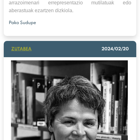
arrazoimenari errepresentazio mutilatuak edo
aberastuak ezartzen dizkiola.
Pako Sudupe
ZUTABEA
2024/02/20