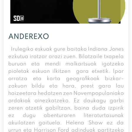
ANDEREXO
Irulegiko eskuak gure baitako Indiana Jones
ezkutua iratzar arazi zuen. Bilatzaile txapela
buruan eta mendi malkartsuak igotzeko
pioletak eskuan ilkitzen gara etxetik. Ipar
orratza eta karta geografikoak bizkar-
zakuan bildu eta hara, prest gara lau
haizeetara hedatzen zen Novempopulaniako
ordokiak oinezkatzeko. Ez daukagu garbi
zeren atzetik gabiltzan, baina duda izpirik
ez dugu abenturaren literaturtasunak
akuilatzen gaituela. Helena Shaw ez da
urrun eta Harrison Ford adinduak partitzeko