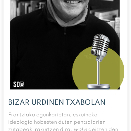
BIZAR URDINEN TXABOLAN
Frantziako egunkarietan, eskuineko
ideologia hobesten duten pentsalarien
zutabeak irakurtzen dira,
woke
deitzen den