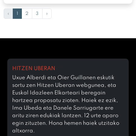
‹
1
2
3
›
HITZEN UBERAN
Uxue Alberdi eta Oier Guillanen eskutik
sortu zen Hitzen Uberan webgunea, eta
Euskal Idazleen Elkarteari beregain
hartzea proposatu zioten. Haiek ez ezik,
Ima Ubeda eta Danele Sarriugarte ere
aritu ziren edukiak lantzen. 12 urte oparo
egin zituzten. Hona hemen haiek utzitako
altxorra.