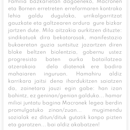
Familia bazkarietan dagoeneko, Macronen
eta Bornen erretreten erreformaren kontrako
lehia galdu dugulako, urrikalgarritzat
gauzkate eta galtzearen ardura gure bizkar
jartzen dute. Mila aitzakia aurkitzen dituzte:
sindikatuak dira bekatorosak, manifestazio
bukaeretan guzia suntsituz jazartzen diren
bloke beltzen biolentzia, gobernu ustez
progresista baten aurka batailatzea
atzerakoia dela diotenak ere badira
mahaiaren inguruan. Hamahiru aldiz
karrikara jaitsi dena ihardukitzen saiatzen
da, zainetara jauzi egin gabe: han izan
bahintz, ez geninan/genian galduko... hamar
milioi juntatu bagina Macronek legea berdin
promulgatuko zinan/zuan... mugimendu
sozialak ez ditun/dituk gutatik kanpo pizten
eta garatzen... bai aldiz akabatzen!