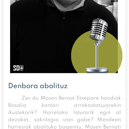
Denbora abolituz
Zer du Mosen Bernat Etxepare handiak
Rosalia kantari arrakastatsuarekin
ikustekorik? Horrelako loturarik egin al
dezaket, sakrilegio izan gabe? Mendeen
harresiak abolituko bagenitu, Mosen Bernati