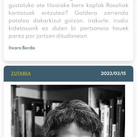
gustatuko ote litzaioke bere koplak Rosaliak
kantatuak entzutea? Galdera zerrenda
potoloa dakarkizut goizon, irakurle, irudiz
kidetasunik ez duten bi pertsonaia hauek
parez par jartzen ditudanean.
Itxaro Borda
ZUTABEA
2023/03/15