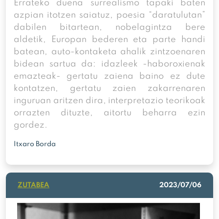
Errateko duena surrealismo tapaki baten
azpian itotzen saiatuz, poesia “daratulutan”
dabilen bitartean, nobelagintza bere
aldetik, Europan bederen eta parte handi
batean, auto-kontaketa ahalik zintzoenaren
bidean sartua da: idazleek -haboroxienak
emazteak- gertatu zaiena baino ez dute
kontatzen, gertatu zaien zakarrenaren
inguruan aritzen dira, interpretazio teorikoak
orrazten dituzte, aitortu beharra ezin
gordez.
Itxaro Borda
ZUTABEA
2023/07/06