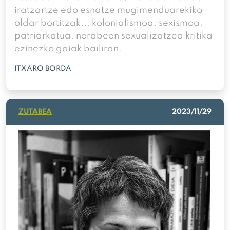
iratzartze edo esnatze mugimenduarekiko
oldar bortitzak... kolonialismoa, sexismoa,
patriarkatua, nerabeen sexualizatzea kritika
ezinezko gaiak bailiran.
ITXARO BORDA
ZUTABEA
2023/11/29