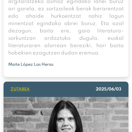
argitaratzeko asmoz egindako lanei buruz
ari garela, ez sortzaileak berak berarentzat
edo ahaide hurkoentzat nahiz lagun
minentzat egindako obrei buruz. Eta azal
dezagun, baita ere, gaia literatura-
sorkuntzan ardaztuko dugula, euskal
literaturaren alorrean bereziki, hori baita
hobekien ezagutzen dudan eremua.
Maite López Las Heras
ZUTABEA
2025/06/03