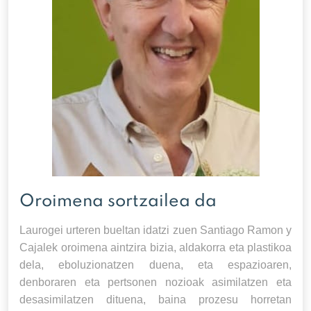
Oroimena sortzailea da
Laurogei urteren bueltan idatzi zuen Santiago Ramon y
Cajalek oroimena aintzira bizia, aldakorra eta plastikoa
dela, eboluzionatzen duena, eta espazioaren,
denboraren eta pertsonen nozioak asimilatzen eta
desasimilatzen dituena, baina prozesu horretan