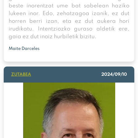
beste inorentzat ume bat sabelean haziko
lukeen inor. Edo, zehatzagoa izanik, ez dut
horren berri izan, eta ez dut aukera hori
irudikatu. Intentziozko guraso aldetik ere,
gaia ez dut inoiz hurbiletik bizitu.
Maite Darceles
ZUTABEA
2024/09/10