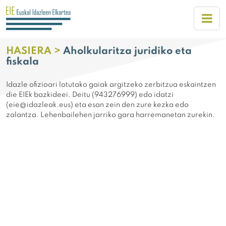
HASIERA >
Aholkularitza juridiko eta
fiskala
Idazle ofizioari lotutako gaiak argitzeko zerbitzua eskaintzen
die EIEk bazkideei. Deitu (943276999) edo idatzi
(eie@idazleak.eus) eta esan zein den zure kezka edo
zalantza. Lehenbailehen jarriko gara harremanetan zurekin.