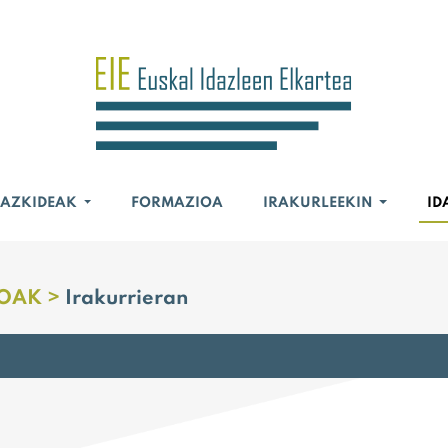
BAZKIDEAK
FORMAZIOA
IRAKURLEEKIN
ID
OAK >
Irakurrieran