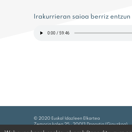
Irakurrieran saioa berriz entzun
© 2020 Euskal Idazleen Elkartea
Zemoria kalea 25 · 20013 Donostia (Gipuzkoa)
Tel.:
943 27 69 99
|
eie@idazleak.eus