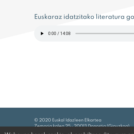
Euskaraz idatzitako literatura 
© 2020 Euskal Idazleen Elkartea
Zemoria kalea 25 · 20013 Donostia (Gipuzkoa)
Tel.:
943 27 69 99
|
eie@idazleak.eus