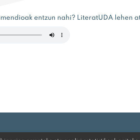
gomendioak entzun nahi? LiteratUDA lehen a