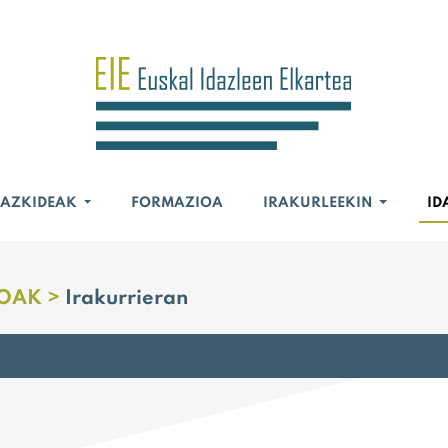
BAZKIDEAK
FORMAZIOA
IRAKURLEEKIN
ID
OAK >
Irakurrieran