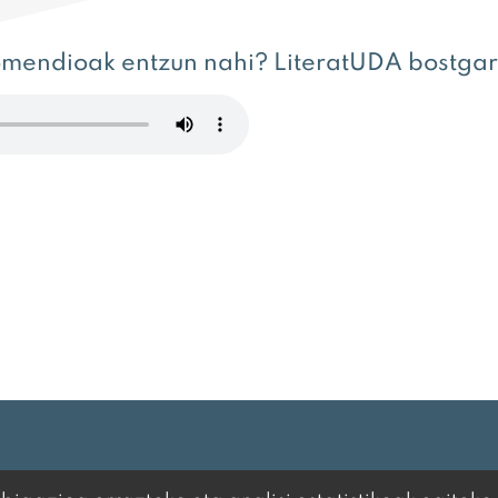
gomendioak entzun nahi? LiteratUDA bostgar