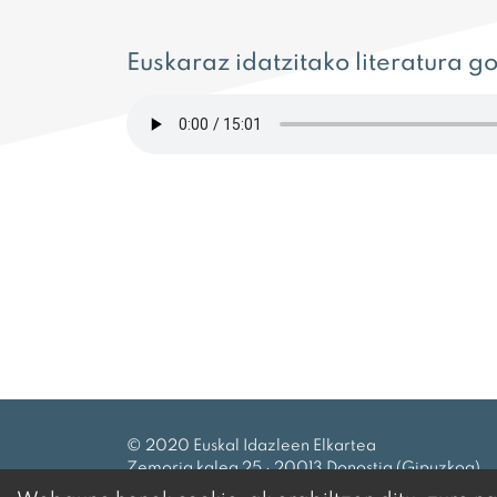
Euskaraz idatzitako literatura 
© 2020 Euskal Idazleen Elkartea
Zemoria kalea 25 · 20013 Donostia (Gipuzkoa)
Tel.:
943 27 69 99
|
eie@idazleak.eus