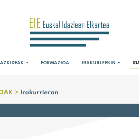
BAZKIDEAK
FORMAZIOA
IRAKURLEEKIN
ID
OAK >
Irakurrieran