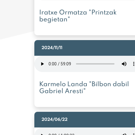
Iratxe Ormatza "Printzak
begietan"
2024/11/11
Karmelo Landa "Bilbon dabil
Gabriel Aresti"
2024/06/22