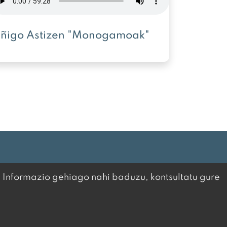
Iñigo Astizen "Monogamoak"
. Informazio gehiago nahi baduzu, kontsultatu gure