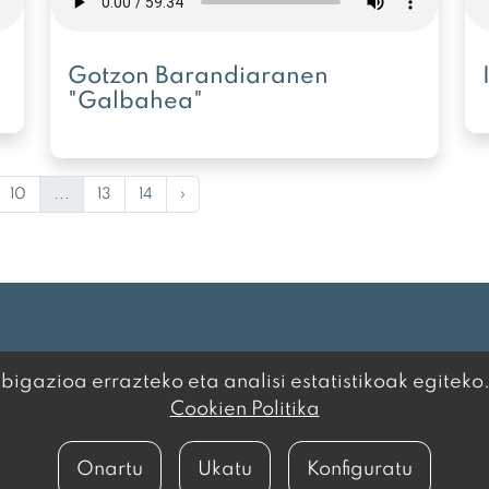
Gotzon Barandiaranen
"Galbahea"
10
...
13
14
›
igazioa errazteko eta analisi estatistikoak egiteko
Cookien Politika
 POLITIKA
·
COOKIEN
Onartu
Ukatu
Konfiguratu