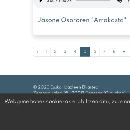
Jasone Osororen "Arrakasta"
‹
1
2
3
4
5
6
7
8
9
© 2020 Euskal Idazleen Elkartea
Zemoria kalea 25 · 20013 Donostia (Gipuzkoa)
Tel.:
943 27 69 99
|
eie@idazleak.eus
Webgune honek cookie-ak erabiltzen ditu, zure nab
HARREMANETARAKO
·
LEGE OHARRA
·
PRIBATUTASUN
KONFIGURAZIOA ALDATU
Garapena eta diseinua
iametza
k egina