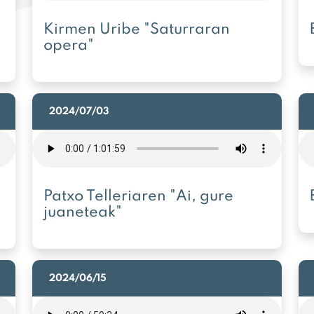
Kirmen Uribe "Saturraran
opera"
2024/07/03
Patxo Telleriaren "Ai, gure
juaneteak"
2024/06/15