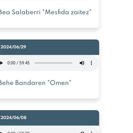
Bea Salaberri "Mesfida zaitez"
2024/06/29
Behe Bandaren "Omen"
2024/06/08