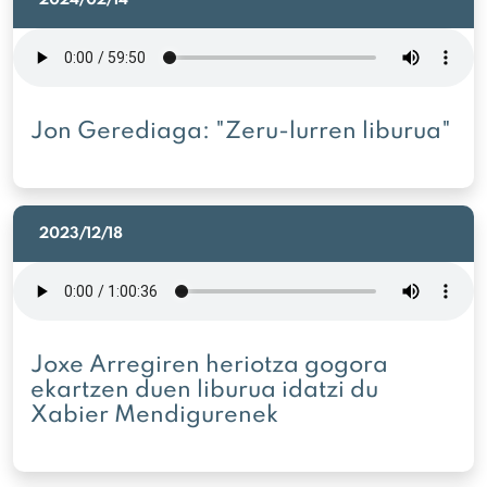
Jon Gerediaga: "Zeru-lurren liburua"
2023/12/18
Joxe Arregiren heriotza gogora
ekartzen duen liburua idatzi du
Xabier Mendigurenek