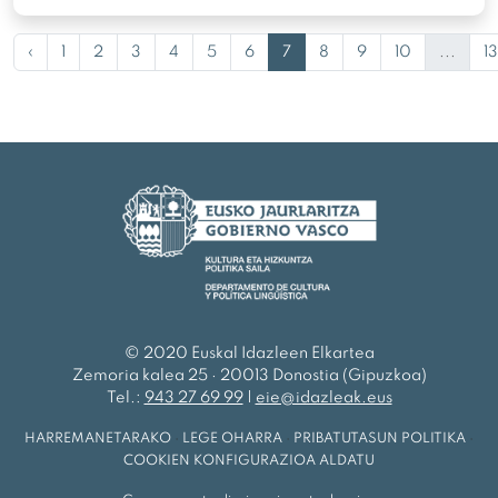
‹
1
2
3
4
5
6
7
8
9
10
...
13
© 2020 Euskal Idazleen Elkartea
Zemoria kalea 25 · 20013 Donostia (Gipuzkoa)
Tel.:
943 27 69 99
|
eie@idazleak.eus
HARREMANETARAKO
·
LEGE OHARRA
·
PRIBATUTASUN POLITIKA
·
COOKIEN KONFIGURAZIOA ALDATU