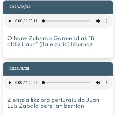
2023/12/02
Oihane Zuberoa Garmendiak "Bi
aldiz iraun" (Bale zuria) liburuaz
2023/11/25
Zientzia fikziora gerturatu da Juan
Luis Zabala bere lan berrian