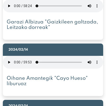
Garazi Albizua "Gaizkileen galtzada,
Leitzako dorreak"
2024/02/14
Oihane Amantegik "Cayo Hueso"
liburuaz
2024/02/14