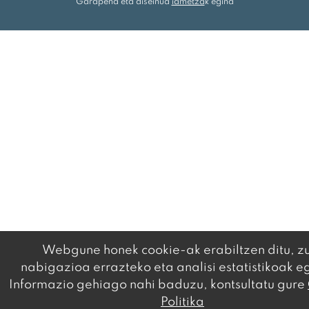
Garapena eta diseinua
iametza
k egina
Webgune honek cookie-ak erabiltzen ditu, z
nabigazioa errazteko eta analisi estatistikoak e
Informazio gehiago nahi baduzu, kontsultatu gure
Politika