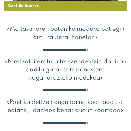
Castillo Suarez
«Maitasunaren botanika moduko bat egin
dut ‘Irautera’ honetan»
«Niretzat literatura traszendentzia da, izan
dadila garai batetik bestera
iraganarazteko modukoa»
«Poetika deitzen dugu baina koartada da,
egiazki, idazleok behar dugun koartada»