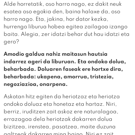
Alde horretatik, oso harro nago, ez dakit neuk
esatea oso egokia den, baina halaxe da, oso
harro nago. Eta, jakina, hor dator kezka,
hurrengo liburua hobea egitea zailagoa izango
baita. Alegia, zer idatzi behar dut hau idatzi eta
gero?
Amodio galdua nahiz maitasun hautsia
indarrez ageri da liburuan. Eta ondoko dolua,
beharbada. Doluaren faseak ere hortxe dira,
beharbada: ukapena, amorrua, tristezia,
negoziazioa, onarpena.
Askotan hitz egiten da heriotzaz eta heriotza
ondoko doluaz eta honetaz eta hartaz. Niri,
berriz, iruditzen zait askoz ere naturalagoa,
errazagoa dela heriotzak dakarren dolua
bizitzea, irenstea, pasatzea, maite duzuna
galtzeak dakarren mina baino. Niri ez zait