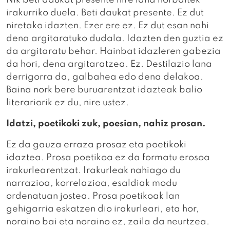
irakurriko duela. Beti daukat presente. Ez dut
niretako idazten. Ezer ere ez. Ez dut esan nahi
dena argitaratuko dudala. Idazten den guztia ez
da argitaratu behar. Hainbat idazleren gabezia
da hori, dena argitaratzea. Ez. Destilazio lana
derrigorra da, galbahea edo dena delakoa.
Baina nork bere buruarentzat idazteak balio
literariorik ez du, nire ustez.
Idatzi, poetikoki zuk, poesian, nahiz prosan.
Ez da gauza erraza prosaz eta poetikoki
idaztea. Prosa poetikoa ez da formatu erosoa
irakurlearentzat. Irakurleak nahiago du
narrazioa, korrelazioa, esaldiak modu
ordenatuan jostea. Prosa poetikoak lan
gehigarria eskatzen dio irakurleari, eta hor,
noraino bai eta noraino ez, zaila da neurtzea.