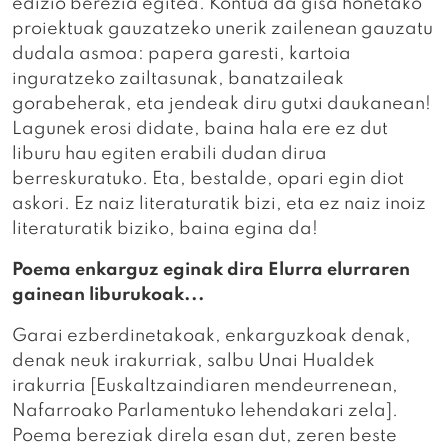
edizio berezia egitea. Kontua da gisa honetako
proiektuak gauzatzeko unerik zailenean gauzatu
dudala asmoa: papera garesti, kartoia
inguratzeko zailtasunak, banatzaileak
gorabeherak, eta jendeak diru gutxi daukanean!
Lagunek erosi didate, baina hala ere ez dut
liburu hau egiten erabili dudan dirua
berreskuratuko. Eta, bestalde, opari egin diot
askori. Ez naiz literaturatik bizi, eta ez naiz inoiz
literaturatik biziko, baina egina da!
Poema enkarguz eginak dira Elurra elurraren
gainean liburukoak...
Garai ezberdinetakoak, enkarguzkoak denak,
denak neuk irakurriak, salbu Unai Hualdek
irakurria [Euskaltzaindiaren mendeurrenean,
Nafarroako Parlamentuko lehendakari zela].
Poema bereziak direla esan dut, zeren beste