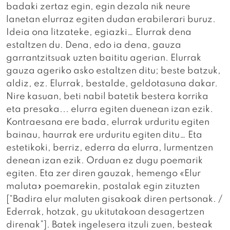
badaki zertaz egin, egin dezala nik neure
lanetan elurraz egiten dudan erabilerari buruz.
Ideia ona litzateke, egiazki… Elurrak dena
estaltzen du. Dena, edo ia dena, gauza
garrantzitsuak uzten baititu agerian. Elurrak
gauza ageriko asko estaltzen ditu; beste batzuk,
aldiz, ez. Elurrak, bestalde, geldotasuna dakar.
Nire kasuan, beti nabil batetik bestera korrika
eta presaka... elurra egiten duenean izan ezik.
Kontraesana ere bada, elurrak urduritu egiten
bainau, haurrak ere urduritu egiten ditu… Eta
estetikoki, berriz, ederra da elurra, lurmentzen
denean izan ezik. Orduan ez dugu poemarik
egiten. Eta zer diren gauzak, hemengo «Elur
maluta» poemarekin, postalak egin zituzten
[“Badira elur maluten gisakoak diren pertsonak. /
Ederrak, hotzak, gu ukitutakoan desagertzen
direnak”]. Batek ingelesera itzuli zuen, besteak