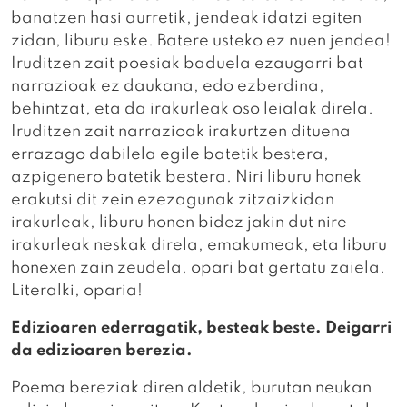
banatzen hasi aurretik, jendeak idatzi egiten
zidan, liburu eske. Batere usteko ez nuen jendea!
Iruditzen zait poesiak baduela ezaugarri bat
narrazioak ez daukana, edo ezberdina,
behintzat, eta da irakurleak oso leialak direla.
Iruditzen zait narrazioak irakurtzen dituena
errazago dabilela egile batetik bestera,
azpigenero batetik bestera. Niri liburu honek
erakutsi dit zein ezezagunak zitzaizkidan
irakurleak, liburu honen bidez jakin dut nire
irakurleak neskak direla, emakumeak, eta liburu
honexen zain zeudela, opari bat gertatu zaiela.
Literalki, oparia!
Edizioaren ederragatik, besteak beste. Deigarri
da edizioaren berezia.
Poema bereziak diren aldetik, burutan neukan