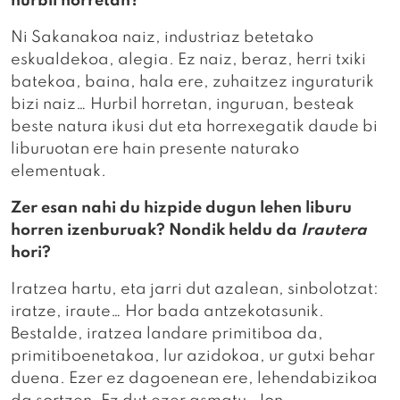
hurbil horretan?
Ni Sakanakoa naiz, industriaz betetako
eskualdekoa, alegia. Ez naiz, beraz, herri txiki
batekoa, baina, hala ere, zuhaitzez inguraturik
bizi naiz… Hurbil horretan, inguruan, besteak
beste natura ikusi dut eta horrexegatik daude bi
liburuotan ere hain presente naturako
elementuak.
Zer esan nahi du hizpide dugun lehen liburu
horren izenburuak? Nondik heldu da
Irautera
hori?
Iratzea hartu, eta jarri dut azalean, sinbolotzat:
iratze, iraute… Hor bada antzekotasunik.
Bestalde, iratzea landare primitiboa da,
primitiboenetakoa, lur azidokoa, ur gutxi behar
duena. Ezer ez dagoenean ere, lehendabizikoa