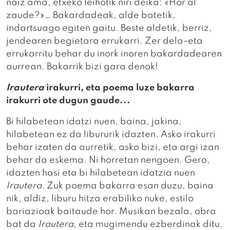
naiz ama, etxeko leihotik niri deika: «Hor al
zaude?»… Bakardadeak, alde batetik,
indartsuago egiten gaitu. Beste aldetik, berriz,
jendearen begietara errukarri. Zer dela-eta
errukarritu behar du inork inoren bakardadearen
aurrean. Bakarrik bizi gara denok!
Irautera
irakurri, eta poema luze bakarra
irakurri ote dugun gaude...
Bi hilabetean idatzi nuen, baina, jakina,
hilabetean ez da libururik idazten. Asko irakurri
behar izaten da aurretik, asko bizi, eta argi izan
behar da eskema. Ni horretan nengoen. Gero,
idazten hasi eta bi hilabetean idatzia nuen
Irautera
. Zuk poema bakarra esan duzu, baina
nik, aldiz, liburu hitza erabiliko nuke, estilo
bariazioak baitaude hor. Musikan bezala, obra
bat da
Irautera
, eta mugimendu ezberdinak ditu.