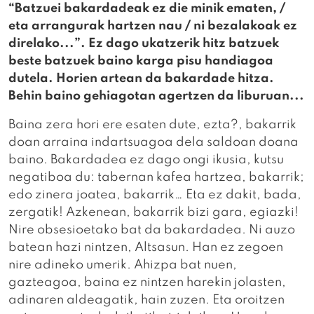
“Batzuei bakardadeak ez die minik ematen, /
eta arrangurak hartzen nau / ni bezalakoak ez
direlako...”. Ez dago ukatzerik hitz batzuek
beste batzuek baino karga pisu handiagoa
dutela. Horien artean da bakardade hitza.
Behin baino gehiagotan agertzen da liburuan...
Baina zera hori ere esaten dute, ezta?, bakarrik
doan arraina indartsuagoa dela saldoan doana
baino. Bakardadea ez dago ongi ikusia, kutsu
negatiboa du: tabernan kafea hartzea, bakarrik;
edo zinera joatea, bakarrik… Eta ez dakit, bada,
zergatik! Azkenean, bakarrik bizi gara, egiazki!
Nire obsesioetako bat da bakardadea. Ni auzo
batean hazi nintzen, Altsasun. Han ez zegoen
nire adineko umerik. Ahizpa bat nuen,
gazteagoa, baina ez nintzen harekin jolasten,
adinaren aldeagatik, hain zuzen. Eta oroitzen