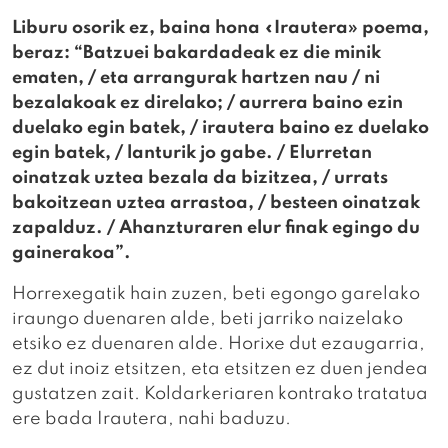
Liburu osorik ez, baina hona «Irautera» poema,
beraz: “Batzuei bakardadeak ez die minik
ematen, / eta arrangurak hartzen nau / ni
bezalakoak ez direlako; / aurrera baino ezin
duelako egin batek, / irautera baino ez duelako
egin batek, / lanturik jo gabe. / Elurretan
oinatzak uztea bezala da bizitzea, / urrats
bakoitzean uztea arrastoa, / besteen oinatzak
zapalduz. / Ahanzturaren elur finak egingo du
gainerakoa”.
Horrexegatik hain zuzen, beti egongo garelako
iraungo duenaren alde, beti jarriko naizelako
etsiko ez duenaren alde. Horixe dut ezaugarria,
ez dut inoiz etsitzen, eta etsitzen ez duen jendea
gustatzen zait. Koldarkeriaren kontrako tratatua
ere bada Irautera, nahi baduzu.