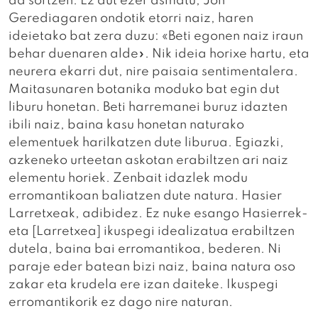
da sortzen. Ez dut ezer asmatu, Jon
Gerediagaren ondotik etorri naiz, haren
ideietako bat zera duzu: «Beti egonen naiz iraun
behar duenaren alde». Nik ideia horixe hartu, eta
neurera ekarri dut, nire paisaia sentimentalera.
Maitasunaren botanika moduko bat egin dut
liburu honetan. Beti harremanei buruz idazten
ibili naiz, baina kasu honetan naturako
elementuek harilkatzen dute liburua. Egiazki,
azkeneko urteetan askotan erabiltzen ari naiz
elementu horiek. Zenbait idazlek modu
erromantikoan baliatzen dute natura. Hasier
Larretxeak, adibidez. Ez nuke esango Hasierrek-
eta [Larretxea] ikuspegi idealizatua erabiltzen
dutela, baina bai erromantikoa, bederen. Ni
paraje eder batean bizi naiz, baina natura oso
zakar eta krudela ere izan daiteke. Ikuspegi
erromantikorik ez dago nire naturan.