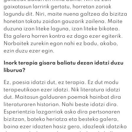
gaixotasun larririk gertatu, horretan zoriak
lagundu dit. Niri, maite nuena galtzea da bizitza
honetan tokatu zaidan gauzarik zailena. Maite
duzuna izan liteke laguna, izan liteke bikotea.
Eta galera horren kontra ez dago ezer egiterik.
Norbaitek zurekin egon nahi ez badu, akabo,
ezin duzu ezer egin.
Inork terapia gisara baliatu dezan idatzi duzu
liburua?
Ez, poesia idatzi dut, ez terapia. Ez dut modu
terapeutikoan ezer idatzi. Nik literatura idatzi
dut. Maitasun galduaren poemak hainbat dira
literaturaren historian. Nahi beste idatzi dira.
Esperientzia lazgarriak asko dira pertsonaren
bizitzan, bateko heriotza eta besteko galera,
baina ezer idazten hasiz gero, idazleak idatziko