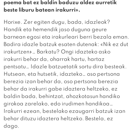
poema bat ez baldin baduzu aldez aurretik
beste liburu batean irakurri».
Horixe. Zer egiten dugu, bada, idazleok?
Handik eta hemendik jaso duguna geure
barnean egosi eta irakurleari berri bezala eman.
Badira idazle batzuk esaten dutenak: «Nik ez dut
irakurtzen»… Barkatu? Ongi idazteko asko
irakurri behar da, oharrak hartu, hartaz
pentsatu… Idazle batzuetatik sortu dira besteak.
Hutsean, eta hutsetik, idazteko… oso pertsona
berezia izan behar da, oso pertsona berezia
behar da irakurri gabe idaztera heltzeko, ez
baldin bada, behintzat, ahozkotasun handiko
girokoa zarelako, edo irudimen handikoa…
Irakurri ezean, bestelako ezaugarri batzuk izan
behar dituzu idaztera heltzeko. Bestela, ez
dago.