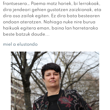
frantsesera… Poema motz horiek, bi lerrokoak,
dira jendeari gehien gustatzen zaizkionak, eta
dira oso zailak egiten. Ez dira bata bestearen
ondoan ateratzen. Nahiago nuke nire burua
haikuak egitera eman, baina lan horretarako
beste batzuk daude...
miel a elustondo