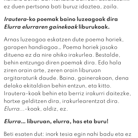
ez duen pertsona bati buruz idaztea, zaila.
Irautera
-ko poemak baino luzeagoak dira
Elurra elurraren gainekoak
liburukoak.
Arnas luzeagoa eskatzen dute poema horiek,
garapen handiagoa… Poema horiek jasoko
dituena ez da nire ohiko irakurlea. Bestalde,
behin entzungo diren poemak dira. Edo hala
ziren orain arte, zeren orain liburuan
argitaraturik daude. Baina, gainerakoan, dena
delako ekitaldian behin entzun, eta kitto.
Irautera-koak behin eta berriz irakurri daitezke,
hortxe gelditzen dira, irakurlearentzat dira.
Elurra...
-koak, aldiz, ez.
Elurra…
liburuan, elurra, has eta buru!
Beti esaten dut: inork tesia egin nahi badu eta ez