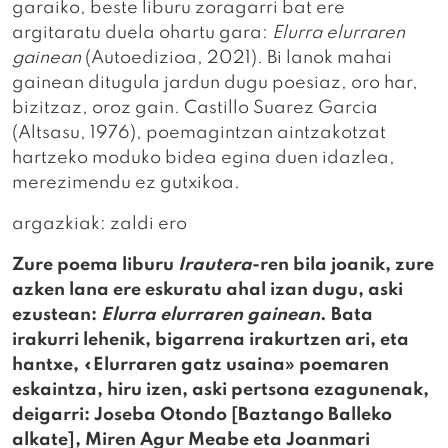
garaiko, beste liburu zoragarri bat ere
argitaratu duela ohartu gara:
Elurra elurraren
gainean
(Autoedizioa, 2021). Bi lanok mahai
gainean ditugula jardun dugu poesiaz, oro har,
bizitzaz, oroz gain. Castillo Suarez Garcia
(Altsasu, 1976), poemagintzan aintzakotzat
hartzeko moduko bidea egina duen idazlea,
merezimendu ez gutxikoa.
argazkiak: zaldi ero
Zure poema liburu
Irautera
-ren bila joanik, zure
azken lana ere eskuratu ahal izan dugu, aski
ezustean:
Elurra elurraren gainean
. Bata
irakurri lehenik, bigarrena irakurtzen ari, eta
hantxe, «Elurraren gatz usaina» poemaren
eskaintza, hiru izen, aski pertsona ezagunenak,
deigarri: Joseba Otondo [Baztango Balleko
alkate], Miren Agur Meabe eta Joanmari