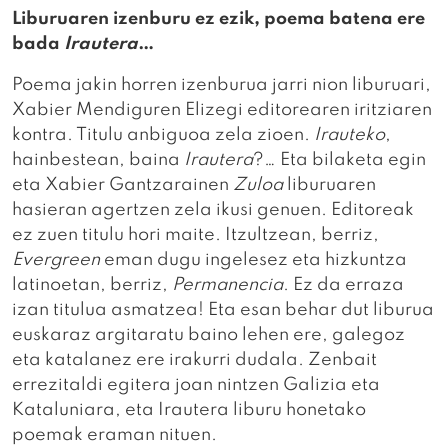
Liburuaren izenburu ez ezik, poema batena ere
bada
Irautera
…
Poema jakin horren izenburua jarri nion liburuari,
Xabier Mendiguren Elizegi editorearen iritziaren
kontra. Titulu anbiguoa zela zioen.
Irauteko
,
hainbestean, baina
Irautera
?… Eta bilaketa egin
eta Xabier Gantzarainen
Zuloa
liburuaren
hasieran agertzen zela ikusi genuen. Editoreak
ez zuen titulu hori maite. Itzultzean, berriz,
Evergreen
eman dugu ingelesez eta hizkuntza
latinoetan, berriz,
Permanencia
. Ez da erraza
izan titulua asmatzea! Eta esan behar dut liburua
euskaraz argitaratu baino lehen ere, galegoz
eta katalanez ere irakurri dudala. Zenbait
errezitaldi egitera joan nintzen Galizia eta
Kataluniara, eta Irautera liburu honetako
poemak eraman nituen.