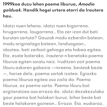
1999koa duzu lehen poema liburua,
Amodio
galduak
. Handik hogei urtera etorri da Irautera
hau.
Idatzi nuen lehena, idatzi nuen bigarrena,
hirugarrena, laugarrena… Eta zer izan dut beti
burutan sartuta? Gauzak modu ezberdin batean,
modu originalago batean, landuagoan…
idaztea, beti zerbait gehiago eta hobea egitea.
Eta, esate baterako,
Irautera
-n benetako poema
liburua egiten saiatu naiz. Iruditzen zait poema
liburu askoren gabezia —nireena, besteak beste
—, horixe dela, poema sortak izatea. Egiazko
poema liburua egitea oso zaila da. Poema
liburua, ez poema sorta. Poema liburu bat
argitaratzea oso erraza da, idatzi dezakezulako
gaur poema bat halakori buruz, bihar beste bat
beste halakoren gainean… Erraza. Eta, euskaraz,