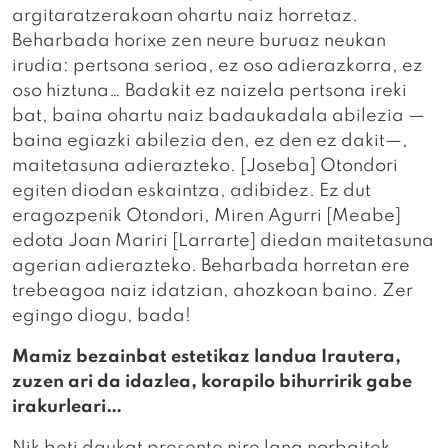
argitaratzerakoan ohartu naiz horretaz.
Beharbada horixe zen neure buruaz neukan
irudia: pertsona serioa, ez oso adierazkorra, ez
oso hiztuna… Badakit ez naizela pertsona ireki
bat, baina ohartu naiz badaukadala abilezia —
baina egiazki abilezia den, ez den ez dakit—,
maitetasuna adierazteko. [Joseba] Otondori
egiten diodan eskaintza, adibidez. Ez dut
eragozpenik Otondori, Miren Agurri [Meabe]
edota Joan Mariri [Larrarte] diedan maitetasuna
agerian adierazteko. Beharbada horretan ere
trebeagoa naiz idatzian, ahozkoan baino. Zer
egingo diogu, bada!
Mamiz bezainbat estetikaz landua Irautera,
zuzen ari da idazlea, korapilo bihurririk gabe
irakurleari…
Nik beti daukat presente nire lana norbaitek