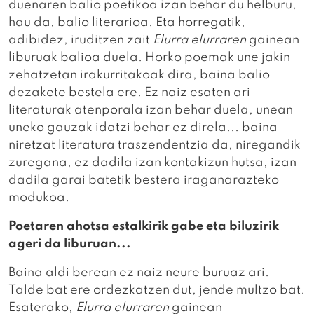
duenaren balio poetikoa izan behar du helburu,
hau da, balio literarioa. Eta horregatik,
adibidez, iruditzen zait
Elurra elurraren
gainean
liburuak balioa duela. Horko poemak une jakin
zehatzetan irakurritakoak dira, baina balio
dezakete bestela ere. Ez naiz esaten ari
literaturak atenporala izan behar duela, unean
uneko gauzak idatzi behar ez direla... baina
niretzat literatura traszendentzia da, niregandik
zuregana, ez dadila izan kontakizun hutsa, izan
dadila garai batetik bestera iraganarazteko
modukoa.
Poetaren ahotsa estalkirik gabe eta biluzirik
ageri da liburuan...
Baina aldi berean ez naiz neure buruaz ari.
Talde bat ere ordezkatzen dut, jende multzo bat.
Esaterako,
Elurra elurraren
gainean