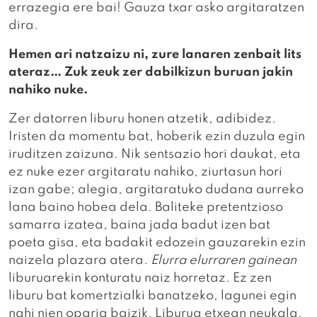
errazegia ere bai! Gauza txar asko argitaratzen
dira.
Hemen ari natzaizu ni, zure lanaren zenbait lits
ateraz… Zuk zeuk zer dabilkizun buruan jakin
nahiko nuke.
Zer datorren liburu honen atzetik, adibidez.
Iristen da momentu bat, hoberik ezin duzula egin
iruditzen zaizuna. Nik sentsazio hori daukat, eta
ez nuke ezer argitaratu nahiko, ziurtasun hori
izan gabe; alegia, argitaratuko dudana aurreko
lana baino hobea dela. Baliteke pretentzioso
samarra izatea, baina jada badut izen bat
poeta gisa, eta badakit edozein gauzarekin ezin
naizela plazara atera.
Elurra elurraren gainean
liburuarekin konturatu naiz horretaz. Ez zen
liburu bat komertzialki banatzeko, lagunei egin
nahi nien oparia baizik. Liburua etxean neukala,