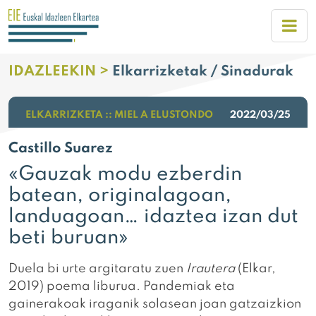
IDAZLEEKIN >
Elkarrizketak / Sinadurak
ELKARRIZKETA :: MIEL A ELUSTONDO
2022/03/25
Castillo Suarez
«Gauzak modu ezberdin
batean, originalagoan,
landuagoan… idaztea izan dut
beti buruan»
Duela bi urte argitaratu zuen
Irautera
(Elkar,
2019) poema liburua. Pandemiak eta
gainerakoak iraganik solasean joan gatzaizkion