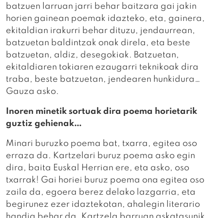
batzuen larruan jarri behar baitzara gai jakin
horien gainean poemak idazteko, eta, gainera,
ekitaldian irakurri behar dituzu, jendaurrean,
batzuetan baldintzak onak direla, eta beste
batzuetan, aldiz, desegokiak. Batzuetan,
ekitaldiaren tokiaren ezaugarri teknikoak dira
traba, beste batzuetan, jendearen hunkidura…
Gauza asko.
Inoren minetik sortuak dira poema horietarik
guztiz gehienak…
Minari buruzko poema bat, txarra, egitea oso
erraza da. Kartzelari buruz poema asko egin
dira, baita Euskal Herrian ere, eta asko, oso
txarrak! Gai horiei buruz poema ona egitea oso
zaila da, egoera berez delako lazgarria, eta
begirunez ezer idaztekotan, ahalegin literario
handia behar da. Kartzela barruan askatasunik