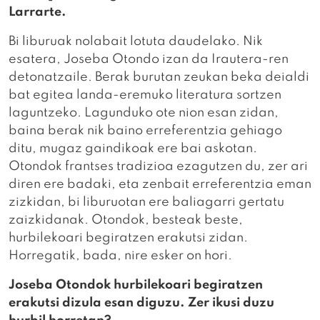
Larrarte.
Bi liburuak nolabait lotuta daudelako. Nik
esatera, Joseba Otondo izan da Irautera-ren
detonatzaile. Berak burutan zeukan beka deialdi
bat egitea landa-eremuko literatura sortzen
laguntzeko. Lagunduko ote nion esan zidan,
baina berak nik baino erreferentzia gehiago
ditu, mugaz gaindikoak ere bai askotan.
Otondok frantses tradizioa ezagutzen du, zer ari
diren ere badaki, eta zenbait erreferentzia eman
zizkidan, bi liburuotan ere baliagarri gertatu
zaizkidanak. Otondok, besteak beste,
hurbilekoari begiratzen erakutsi zidan.
Horregatik, bada, nire esker on hori.
Joseba Otondok hurbilekoari begiratzen
erakutsi dizula esan diguzu. Zer ikusi duzu