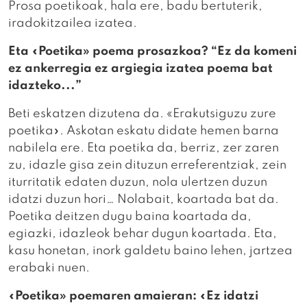
Prosa poetikoak, hala ere, badu bertuterik,
iradokitzailea izatea.
Eta «Poetika» poema prosazkoa? “Ez da komeni
ez ankerregia ez argiegia izatea poema bat
idazteko...”
Beti eskatzen dizutena da. «Erakutsiguzu zure
poetika». Askotan eskatu didate hemen barna
nabilela ere. Eta poetika da, berriz, zer zaren
zu, idazle gisa zein dituzun erreferentziak, zein
iturritatik edaten duzun, nola ulertzen duzun
idatzi duzun hori… Nolabait, koartada bat da.
Poetika deitzen dugu baina koartada da,
egiazki, idazleok behar dugun koartada. Eta,
kasu honetan, inork galdetu baino lehen, jartzea
erabaki nuen.
«Poetika» poemaren amaieran: «Ez idatzi