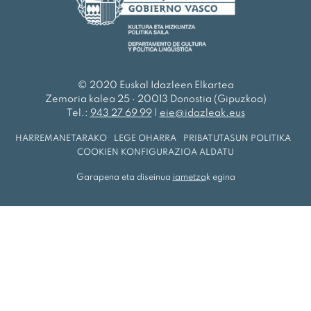
© 2020 Euskal Idazleen Elkartea
Zemoria kalea 25 · 20013 Donostia (Gipuzkoa)
Tel.:
943 27 69 99
|
eie@idazleak.eus
HARREMANETARAKO
·
LEGE OHARRA
·
PRIBATUTASUN POLITIKA
·
COOKIEN KONFIGURAZIOA ALDATU
Garapena eta diseinua
iametza
k egina