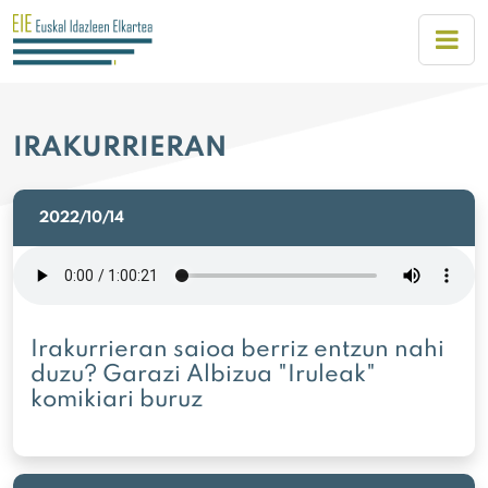
IRAKURRIERAN
2022/10/14
Irakurrieran saioa berriz entzun nahi
duzu? Garazi Albizua "Iruleak"
komikiari buruz