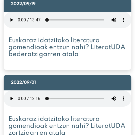
2022/09/19
Euskaraz idatzitako literatura
gomendioak entzun nahi? LiteratUDA
bederatzigarren atala
2022/09/01
Euskaraz idatzitako literatura
gomendioak entzun nahi? LiteratUDA
zortzigarren atala