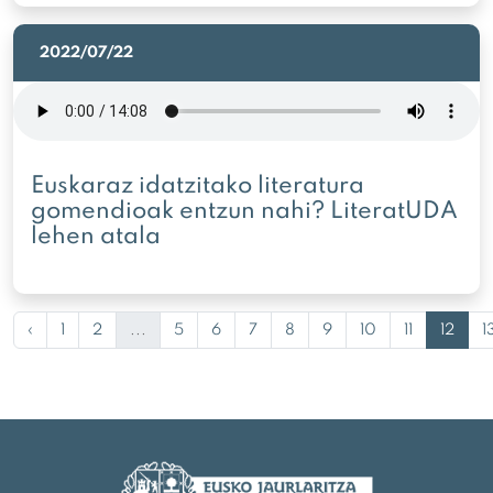
2022/07/22
Euskaraz idatzitako literatura
gomendioak entzun nahi? LiteratUDA
lehen atala
‹
1
2
...
5
6
7
8
9
10
11
12
1