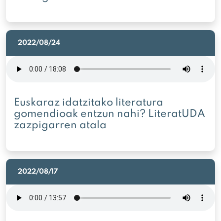
2022/08/24
Euskaraz idatzitako literatura
gomendioak entzun nahi? LiteratUDA
zazpigarren atala
2022/08/17