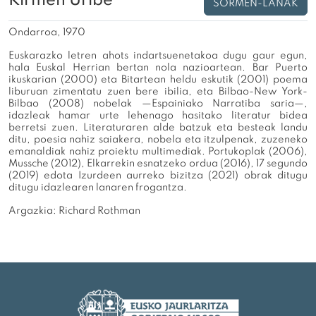
Kirmen Uribe
SORMEN-LANAK
Ondarroa, 1970
Euskarazko letren ahots indartsuenetakoa dugu gaur egun,
hala Euskal Herrian bertan nola nazioartean. Bar Puerto
ikuskarian (2000) eta Bitartean heldu eskutik (2001) poema
liburuan zimentatu zuen bere ibilia, eta Bilbao-New York-
Bilbao (2008) nobelak —Espainiako Narratiba saria—,
idazleak hamar urte lehenago hasitako literatur bidea
berretsi zuen. Literaturaren alde batzuk eta besteak landu
ditu, poesia nahiz saiakera, nobela eta itzulpenak, zuzeneko
emanaldiak nahiz proiektu multimediak. Portukoplak (2006),
Mussche (2012), Elkarrekin esnatzeko ordua (2016), 17 segundo
(2019) edota Izurdeen aurreko bizitza (2021) obrak ditugu
ditugu idazlearen lanaren frogantza.
Argazkia: Richard Rothman