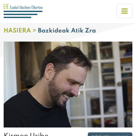
HASIERA >
Bazkideak Atik Zra