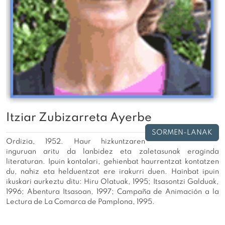
Itziar Zubizarreta Ayerbe
SORMEN-LANAK
Ordizia, 1952. Haur hizkuntzaren
inguruan aritu da lanbidez eta zaletasunak eraginda
literaturan. Ipuin kontalari, gehienbat haurrentzat kontatzen
du, nahiz eta helduentzat ere irakurri duen. Hainbat ipuin
ikuskari aurkeztu ditu: Hiru Olatuak, 1995; Itsasontzi Galduak,
1996; Abentura Itsasoan, 1997; Campaña de Animación a la
Lectura de La Comarca de Pamplona, 1995.