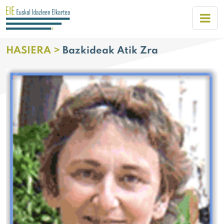
HASIERA >
Bazkideak Atik Zra