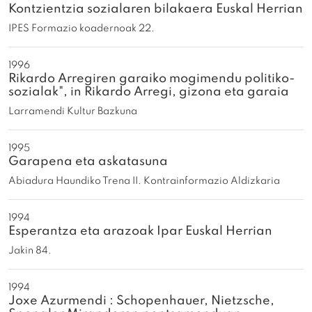
Kontzientzia sozialaren bilakaera Euskal Herrian
IPES Formazio koadernoak 22.
1996
Rikardo Arregiren garaiko mogimendu politiko-
sozialak", in Rikardo Arregi, gizona eta garaia
Larramendi Kultur Bazkuna
1995
Garapena eta askatasuna
Abiadura Haundiko Trena II. Kontrainformazio Aldizkaria
1994
Esperantza eta arazoak Ipar Euskal Herrian
Jakin 84.
1994
Joxe Azurmendi : Schopenhauer, Nietzsche,