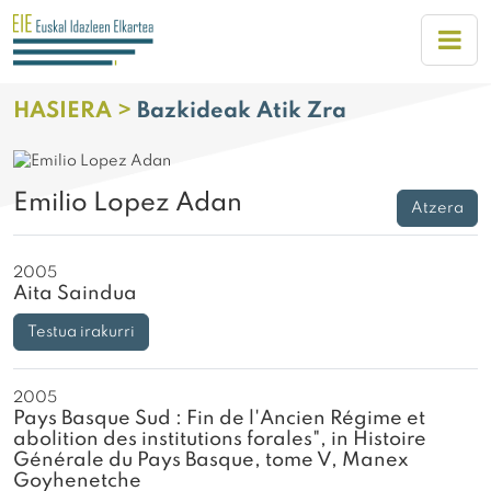
HASIERA >
Bazkideak Atik Zra
Emilio Lopez Adan
Atzera
2005
Aita Saindua
Testua irakurri
2005
Pays Basque Sud : Fin de l'Ancien Régime et
abolition des institutions forales", in Histoire
Générale du Pays Basque, tome V, Manex
Goyhenetche