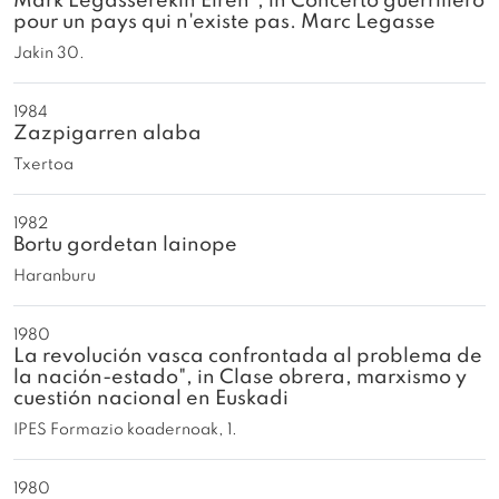
Mark Legasserekin Eiren", in Concerto guerrillero
pour un pays qui n'existe pas. Marc Legasse
Jakin 30.
1984
Zazpigarren alaba
Txertoa
1982
Bortu gordetan lainope
Haranburu
1980
La revolución vasca confrontada al problema de
la nación-estado", in Clase obrera, marxismo y
cuestión nacional en Euskadi
IPES Formazio koadernoak, 1.
1980