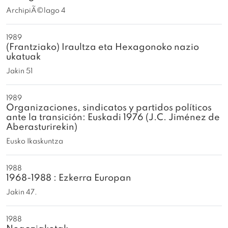
ArchipiÃ©lago 4
1989
(Frantziako) Iraultza eta Hexagonoko nazio
ukatuak
Jakin 51
1989
Organizaciones, sindicatos y partidos políticos
ante la transición: Euskadi 1976 (J.C. Jiménez de
Aberasturirekin)
Eusko Ikaskuntza
1988
1968-1988 : Ezkerra Europan
Jakin 47.
1988