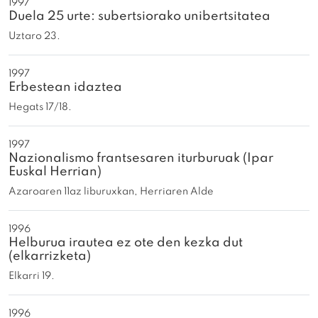
1997
Duela 25 urte: subertsiorako unibertsitatea
Uztaro 23.
1997
Erbestean idaztea
Hegats 17/18.
1997
Nazionalismo frantsesaren iturburuak (Ipar
Euskal Herrian)
Azaroaren 11az liburuxkan, Herriaren Alde
1996
Helburua irautea ez ote den kezka dut
(elkarrizketa)
Elkarri 19.
1996