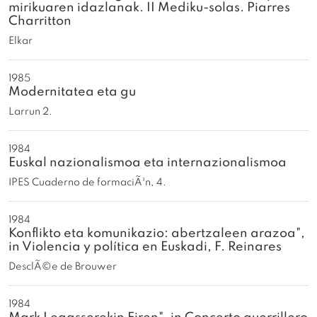
mirikuaren idazlanak. II Mediku-solas. Piarres
Charritton
Elkar
1985
Modernitatea eta gu
Larrun 2.
1984
Euskal nazionalismoa eta internazionalismoa
IPES Cuaderno de formaciÃ³n, 4.
1984
Konflikto eta komunikazio: abertzaleen arazoa",
in Violencia y política en Euskadi, F. Reinares
DesclÃ©e de Brouwer
1984