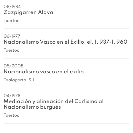
08/1984
Zazpigarren Alava
Txertoa
06/1977
Nacionalismo Vasco en el Exilio, el. 1. 937-1. 960
Txertoa
05/2008
Nacionalismo vasco en el exilio
Txalaparta, S.L.
04/1978
Mediación y alineación del Carlismo al
Nacionalismo burgués
Txertoa