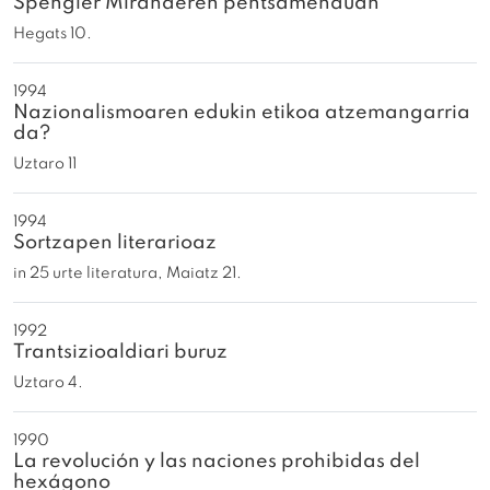
Spengler Miranderen pentsamenduan
Hegats 10.
1994
Nazionalismoaren edukin etikoa atzemangarria
da?
Uztaro 11
1994
Sortzapen literarioaz
in 25 urte literatura, Maiatz 21.
1992
Trantsizioaldiari buruz
Uztaro 4.
1990
La revolución y las naciones prohibidas del
hexágono