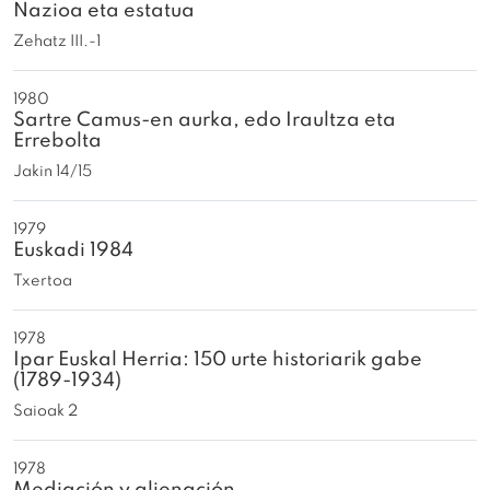
Nazioa eta estatua
Zehatz III.-1
1980
Sartre Camus-en aurka, edo Iraultza eta
Errebolta
Jakin 14/15
1979
Euskadi 1984
Txertoa
1978
Ipar Euskal Herria: 150 urte historiarik gabe
(1789-1934)
Saioak 2
1978
Mediación y alienación