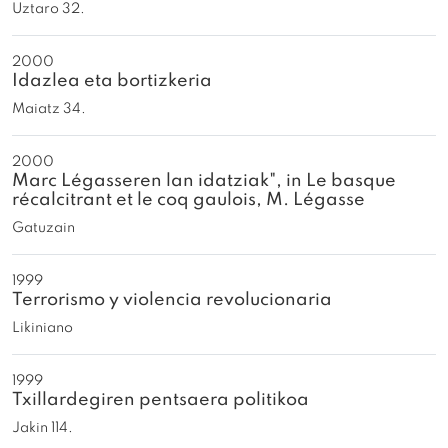
Uztaro 32.
2000
Idazlea eta bortizkeria
Maiatz 34.
2000
Marc Légasseren lan idatziak", in Le basque
récalcitrant et le coq gaulois, M. Légasse
Gatuzain
1999
Terrorismo y violencia revolucionaria
Likiniano
1999
Txillardegiren pentsaera politikoa
Jakin 114.