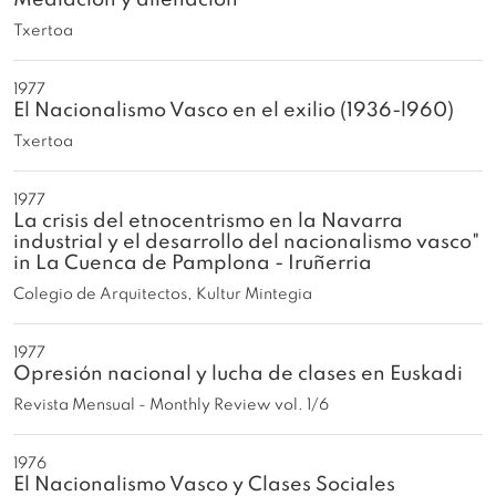
Txertoa
1977
El Nacionalismo Vasco en el exilio (1936-l960)
Txertoa
1977
La crisis del etnocentrismo en la Navarra
industrial y el desarrollo del nacionalismo vasco"
in La Cuenca de Pamplona - Iruñerria
Colegio de Arquitectos, Kultur Mintegia
1977
Opresión nacional y lucha de clases en Euskadi
Revista Mensual - Monthly Review vol. 1/6
1976
El Nacionalismo Vasco y Clases Sociales