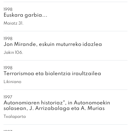
1998
Euskara garbia...
Maiatz 31.
1998
Jon Mirande, eskuin muturreko idazlea
Jakin 106.
1998
Terrorismoa eta biolentzia iraultzailea
Likiniano
1997
Autonomiaren historiaz", in Autonomoekin
solasean, J. Arrizabalaga eta A. Murias
Txalaparta