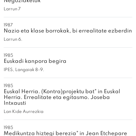
Negoziaketak
Larrun 7
1987
Nazio eta klase borrokak, bi errealitate ezberdin
Larrun 6.
1985
Euskadi kanpora begira
IPES, Langaiak 8-9.
1985
Euskal Herria. (Kontra)projektu bat" in Euskal
Herria. Errealitate eta egitasmo. Joseba
Intxausti
Lan Kide Aurrezkia
1985
Medikuntza hiztegi berezia" in Jean Etchepare