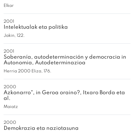
Elkar
2001
Intelektualak eta politika
Jakin, 122.
2001
Soberanía, autodeterminación y democracia in
Autonomia, Autodeterminazioa
Herria 2000 Eliza, 176.
2000
Azkonarro", in Geroa oraino?, Itxaro Borda eta
al.
Maiatz
2000
Demokrazia eta naziotasuna