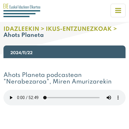
IDAZLEEKIN >
IKUS-ENTZUNEZKOAK >
Ahots Planeta
2024/11/22
Ahots Planeta podcastean
"Nerabezaroa", Miren Amurizarekin