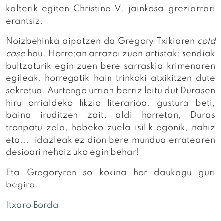
kalterik egiten Christine V. jainkosa greziarrari
erantsiz.
Noizbehinka aipatzen da Gregory Txikiaren
cold
case
hau. Horretan arrazoi zuen artistak: sendiak
bultzaturik egin zuen bere sarraskia krimenaren
egileak, horregatik hain trinkoki atxikitzen dute
sekretua. Aurtengo urrian berriz leitu dut Durasen
hiru orrialdeko fikzio literarioa, gustura beti,
baina iruditzen zait, aldi horretan, Duras
tronpatu zela, hobeko zuela isilik egonik, nahiz
eta... idazleak ez dion bere mundua erratearen
desioari nehoiz uko egin behar!
Eta Gregoryren so kokina hor daukagu guri
begira.
Itxaro Borda