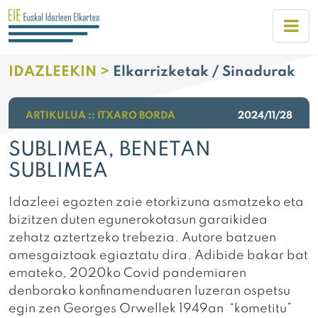
IDAZLEEKIN >
Elkarrizketak / Sinadurak
ARTIKULUA :: ITXARO BORDA
2024/11/28
SUBLIMEA, BENETAN
SUBLIMEA
Idazleei egozten zaie etorkizuna asmatzeko eta
bizitzen duten egunerokotasun garaikidea
zehatz aztertzeko trebezia. Autore batzuen
amesgaiztoak egiaztatu dira. Adibide bakar bat
emateko, 2020ko Covid pandemiaren
denborako konfinamenduaren luzeran ospetsu
egin zen Georges Orwellek 1949an “kometitu”