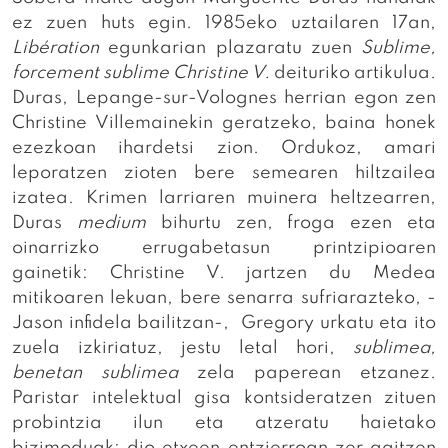
ez zuen huts egin. 1985eko uztailaren 17an,
Libération
egunkarian plazaratu zuen
Sublime,
forcement sublime
Christine V.
deituriko artikulua.
Duras, Lepange-sur-Volognes herrian egon zen
Christine Villemainekin geratzeko, baina honek
ezezkoan ihardetsi zion. Ordukoz, amari
leporatzen zioten bere semearen hiltzailea
izatea. Krimen larriaren muinera heltzearren,
Duras
medium
bihurtu zen, froga ezen eta
oinarrizko errugabetasun printzipioaren
gainetik: Christine V. jartzen du Medea
mitikoaren lekuan, bere senarra sufriarazteko, -
Jason infidela bailitzan-, Gregory urkatu eta ito
zuela izkiriatuz, jestu letal hori,
sublimea,
benetan sublimea
zela paperean etzanez.
Paristar intelektual gisa kontsideratzen zituen
probintzia ilun eta atzeratu haietako
bizimoduak: dio etxeen entzierroan zer agitzen