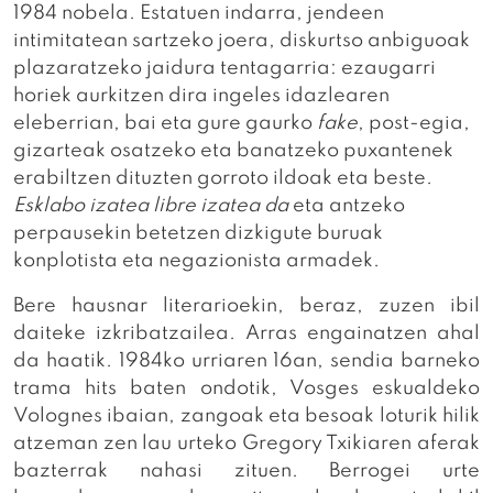
1984 nobela. Estatuen indarra, jendeen
intimitatean sartzeko joera, diskurtso anbiguoak
plazaratzeko jaidura tentagarria: ezaugarri
horiek aurkitzen dira ingeles idazlearen
eleberrian, bai eta gure gaurko
fake
, post-egia,
gizarteak osatzeko eta banatzeko puxantenek
erabiltzen dituzten gorroto ildoak eta beste.
Esklabo izatea libre izatea da
eta antzeko
perpausekin betetzen dizkigute buruak
konplotista eta negazionista armadek.
Bere hausnar literarioekin, beraz, zuzen ibil
daiteke izkribatzailea. Arras engainatzen ahal
da haatik. 1984ko urriaren 16an, sendia barneko
trama hits baten ondotik, Vosges eskualdeko
Volognes ibaian, zangoak eta besoak loturik hilik
atzeman zen lau urteko Gregory Txikiaren aferak
bazterrak nahasi zituen. Berrogei urte