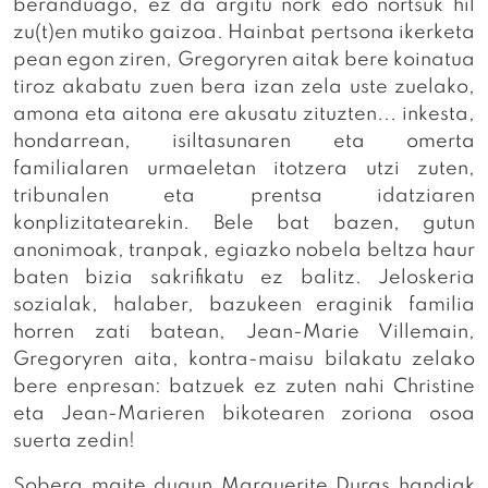
beranduago, ez da argitu nork edo nortsuk hil
zu(t)en mutiko gaizoa. Hainbat pertsona ikerketa
pean egon ziren, Gregoryren aitak bere koinatua
tiroz akabatu zuen bera izan zela uste zuelako,
amona eta aitona ere akusatu zituzten... inkesta,
hondarrean, isiltasunaren eta omerta
familialaren urmaeletan itotzera utzi zuten,
tribunalen eta prentsa idatziaren
konplizitatearekin. Bele bat bazen, gutun
anonimoak, tranpak, egiazko nobela beltza haur
baten bizia sakrifikatu ez balitz. Jeloskeria
sozialak, halaber, bazukeen eraginik familia
horren zati batean, Jean-Marie Villemain,
Gregoryren aita, kontra-maisu bilakatu zelako
bere enpresan: batzuek ez zuten nahi Christine
eta Jean-Marieren bikotearen zoriona osoa
suerta zedin!
Sobera maite dugun Marguerite Duras handiak