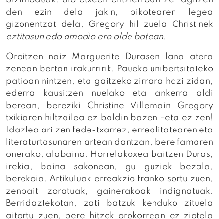
den ezin dela jakin, bikotearen legea
gizonentzat dela, Gregory hil zuela Christinek
eztitasun edo amodio ero olde batean
.
Oroitzen naiz Marguerite Durasen lana atera
zenean bertan irakurririk. Paueko unibertsitateko
patioan nintzen, eta gaitzeko zirrara hazi zidan,
ederra kausitzen nuelako eta ankerra aldi
berean, bereziki Christine Villemain Gregory
txikiaren hiltzailea ez baldin bazen -eta ez zen!
Idazlea ari zen fede-txarrez, errealitatearen eta
literaturtasunaren artean dantzan, bere famaren
onerako, alabaina. Horrelakoxea baitzen Duras,
irekia, baina sakonean, gu guziek bezala,
berekoia. Artikuluak erreakzio franko sortu zuen,
zenbait zoratuak, gainerakoak indignatuak.
Berridaztekotan, zati batzuk kenduko zituela
aitortu zuen, bere hitzek orokorrean ez ziotela