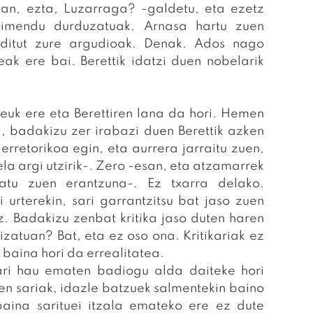
zan, ezta, Luzarraga? -galdetu, eta ezetz
gimendu durduzatuak. Arnasa hartu zuen
n ditut zure argudioak. Denak. Ados nago
eak ere bai. Berettik idatzi duen nobelarik
neuk ere eta Berettiren lana da hori. Hemen
, badakizu zer irabazi duen Berettik azken
rretorikoa egin, eta aurrera jarraitu zuen,
uela argi utzirik-. Zero -esan, eta atzamarrek
atu zuen erantzuna-. Ez txarra delako.
urterekin, sari garrantzitsu bat jaso zuen
z. Badakizu zenbat kritika jaso duten haren
zatuan? Bat, eta ez oso ona. Kritikariak ez
, baina hori da errealitatea.
 sari hau ematen badiogu alda daiteke hori
ren sariak, idazle batzuek salmentekin baino
baina sarituei itzala emateko ere ez dute