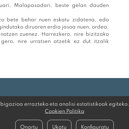
uari, Malapasadari, beste gelan dauden
ntzo bete behar nuen eskatu zidatena, edo
gindutako diruaren erdia jasoa nuen, ordea,
inatzen zuenez. Harrezkero, nire bizitzako
ero, nire urratsen atzetik ez dut itzalik
igazioa errazteko eta analisi estatistikoak egiteko
Cookien Politika
 POLITIKA
·
COOKIEN
Onartu
Ukatu
Konfiguratu