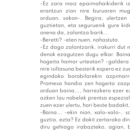
-Ez zara inoiz epaimahaikiderik i
erantzun zion nire buruaren mu
orduan, sakon-. Begira, ulertze
guztietan, eta seguruenik gure kid
onena da, zalantza barik...
-Beretti? -eten nuen, nahastuta.
-Ez dago zalantzarik, irakurri dut 
denok ezagutzen dugu elkar. Baina
hogeita hamar urteotan? -galdera e
nire isiltasuna besterik espero ez z
egindako borobilarekin azpimarr
Promesa handia zen hogeita zazpi 
orduan baina..., harrezkero ezer e
azken lau nobelek prentsa espeziali
zuen ezer ulertu, hori beste badakit
-Baina... -ekin nion, xalo-xalo-,
guztia, ezta? Ez dakit zertarako di
diru gehiago irabazteko, agian, 