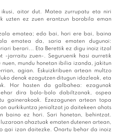
 ikusi, aitor dut. Matea zurrupatu eta niri
rik uzten ez zuen erantzun borobila eman
tzala ematea; edo bai, hori ere bai, baina
tzala ematea da, saria ematen dugunoi:
ari berari... Eta Berettik ez digu inoiz itzal
 -jarraitu zuen-. Seguruenik hasi aurretik
 nuen, mundu honetan ibilia izanda, jakitun
rrian, agian. Eskuizkribuen artean multzo
rduko denok ezagutzen ditugun idazleak, eta
nak. Hor hasten da galbahea: ezagunak
ehar dira bolo-bolo dabiltzanak, ospea
tu gainerakoak. Ezezagunen artean topa
n aurkikuntza jenialtzat jo daitekeen ahots
n baino ez hori. Sari honetan, behintzat.
 luzaroan ahaztuak ematen dutenen artean,
o gai izan daitezke. Onartu behar da inoiz