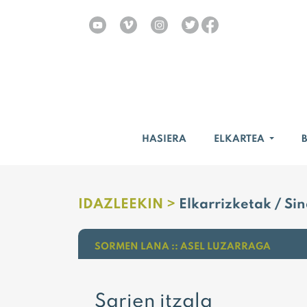
HASIERA
ELKARTEA
IDAZLEEKIN >
Elkarrizketak / Si
SORMEN LANA :: ASEL LUZARRAGA
Sarien itzala