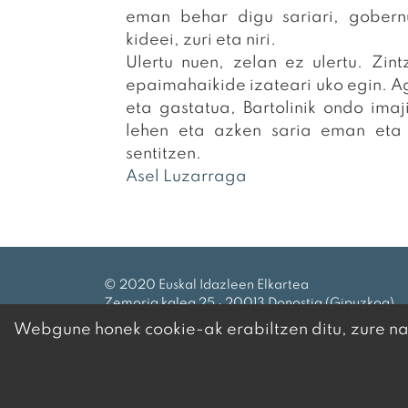
eman behar digu sariari, gobern
kideei, zuri eta niri.
Ulertu nuen, zelan ez ulertu. Zi
epaimahaikide izateari uko egin. A
eta gastatua, Bartolinik ondo imaj
lehen eta azken saria eman eta g
sentitzen.
Asel Luzarraga
© 2020 Euskal Idazleen Elkartea
Zemoria kalea 25 · 20013 Donostia (Gipuzkoa)
Tel.:
943 27 69 99
|
eie@idazleak.eus
Webgune honek cookie-ak erabiltzen ditu, zure nab
HARREMANETARAKO
·
LEGE OHARRA
·
PRIBATUTASUN
KONFIGURAZIOA ALDATU
Garapena eta diseinua
iametza
k egina