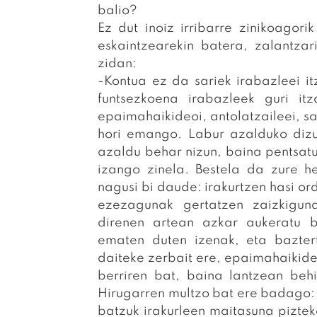
balio?
Ez dut inoiz irribarre zinikoagorik
eskaintzearekin batera, zalantza
zidan:
-Kontua ez da sariek irabazleei i
funtsezkoena irabazleek guri i
epaimahaikideoi, antolatzaileei, sari
hori emango. Labur azalduko dizut
azaldu behar nizun, baina pentsatu
izango zinela. Bestela da zure he
nagusi bi daude: irakurtzen hasi o
ezezagunak gertatzen zaizkigu
direnen artean azkar aukeratu b
ematen duten izenak, eta bazter
daiteke zerbait ere, epaimahaikideo
berriren bat, baina lantzean behi
Hirugarren multzo bat ere badago:
batzuk irakurleen maitasuna piztek