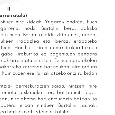
II
arren atala)
nituen nire kideak: Yrigaray andrea, Puch
arrena, noski, Bartolini bera, balizko
satu nuen. Bertan azaldu zidatenez, ordea,
ukeen irabazlea eta, beraz, erabateko
tuen. Hor hasi ziren denak irakurritakoen
k gabe, irakurrita ez bagenituen denbora
uak errezitatu zituzten. Ez nuen protokoloa
 bakarreko zerrenda bat neukan: nire ordura
hain zuzen ere, birziklatzeko ontzira bidali
ntzitik berreskuratzen saiatu nintzen, nire
 tematu, pixkanaka, zoro bat banintz legez
ean, nire ahotsa hari entzunezin batean ito
atera eroan ninduen Bartolini jaunak,
ea hartzeko atsedena eskainita.