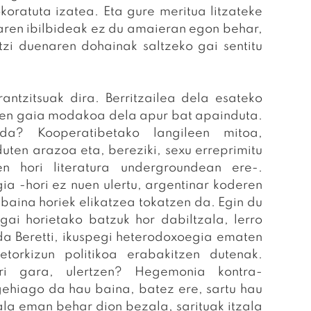
oratuta izatea. Eta gure meritua litzateke
aren ibilbideak ez du amaieran egon behar,
atzi duenaren dohainak saltzeko gai sentitu
antzitsuak dira. Berritzailea dela esateko
uen gaia modakoa dela apur bat apainduta.
da? Kooperatibetako langileen mitoa,
uten arazoa eta, bereziki, sexu erreprimitu
n hori literatura undergroundean ere-.
ia -hori ez nuen ulertu, argentinar koderen
 baina horiek elikatzea tokatzen da. Egin du
gai horietako batzuk hor dabiltzala, lerro
da Beretti, ikuspegi heterodoxoegia ematen
etorkizun politikoa erabakitzen dutenak.
ri gara, ulertzen? Hegemonia kontra-
gehiago da hau baina, batez ere, sartu hau
tzala eman behar dion bezala, sarituak itzala