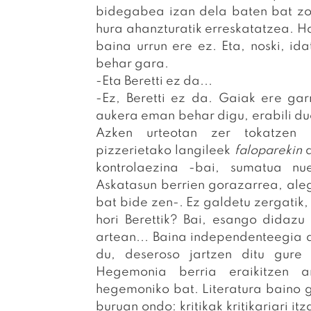
bidegabea izan dela baten bat zok
hura ahanzturatik erreskatatzea. H
baina urrun ere ez. Eta, noski, id
behar gara.
-Eta Beretti ez da...
-Ez, Beretti ez da. Gaiak ere garr
aukera eman behar digu, erabili d
Azken urteotan zer tokatzen 
pizzerietako langileek
faloparekin
d
kontrolaezina -bai, sumatua nue
Askatasun berrien gorazarrea, aleg
bat bide zen-. Ez galdetu zergatik,
hori Berettik? Bai, esango didazu 
artean... Baina independenteegia 
du, deseroso jartzen ditu gure 
Hegemonia berria eraikitzen a
hegemoniko bat. Literatura baino 
buruan ondo: kritikak kritikariari i