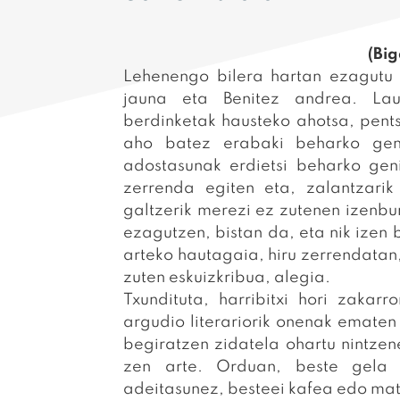
(Big
Lehenengo bilera hartan ezagutu 
jauna eta Benitez andrea. Laug
berdinketak hausteko ahotsa, pent
aho batez erabaki beharko gen
adostasunak erdietsi beharko geni
zerrenda egiten eta, zalantzari
galtzerik merezi ez zutenen izenbur
ezagutzen, bistan da, eta nik izen
arteko hautagaia, hiru zerrendatan, 
zuten eskuizkribua, alegia.
Txundituta, harribitxi hori zakarro
argudio literariorik onenak ematen
begiratzen zidatela ohartu nintzen
zen arte. Orduan, beste gela b
adeitasunez, besteei kafea edo mat