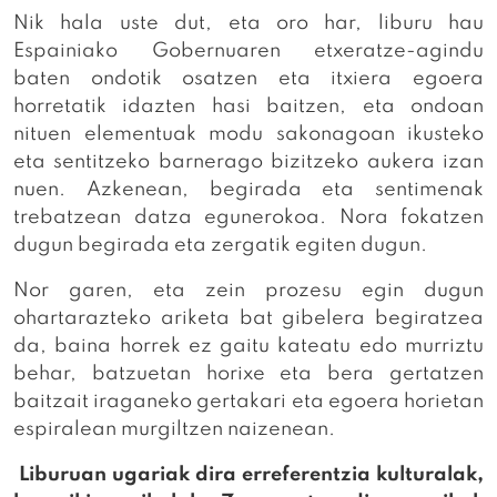
Nik hala uste dut, eta oro har, liburu hau
Espainiako Gobernuaren etxeratze-agindu
baten ondotik osatzen eta itxiera egoera
horretatik idazten hasi baitzen, eta ondoan
nituen elementuak modu sakonagoan ikusteko
eta sentitzeko barnerago bizitzeko aukera izan
nuen. Azkenean, begirada eta sentimenak
trebatzean datza egunerokoa. Nora fokatzen
dugun begirada eta zergatik egiten dugun.
Nor garen, eta zein prozesu egin dugun
ohartarazteko ariketa bat gibelera begiratzea
da, baina horrek ez gaitu kateatu edo murriztu
behar, batzuetan horixe eta bera gertatzen
baitzait iraganeko gertakari eta egoera horietan
espiralean murgiltzen naizenean.
Liburuan ugariak dira erreferentzia kulturalak,