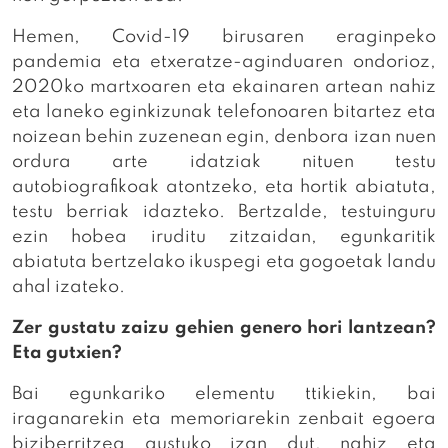
Hemen, Covid-19 birusaren eraginpeko
pandemia eta etxeratze-aginduaren ondorioz,
2020ko martxoaren eta ekainaren artean nahiz
eta laneko eginkizunak telefonoaren bitartez eta
noizean behin zuzenean egin, denbora izan nuen
ordura arte idatziak nituen testu
autobiografikoak atontzeko, eta hortik abiatuta,
testu berriak idazteko. Bertzalde, testuinguru
ezin hobea iruditu zitzaidan, egunkaritik
abiatuta bertzelako ikuspegi eta gogoetak landu
ahal izateko.
Zer gustatu zaizu gehien genero hori lantzean?
Eta gutxien?
Bai egunkariko elementu ttikiekin, bai
iraganarekin eta memoriarekin zenbait egoera
biziberritzea gustuko izan dut, nahiz eta