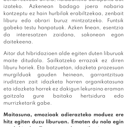
izateko. Azkenean badago joera nabaria
kontzeptu ez hain hurbilak erabiltzekoa, zenbait
liburu edo obrari buruz mintzatzeko. Funtsik
gabeko testu hanpatuak. Azken finean, esentzia
da interesatzen zaidana, sakonean egon
daitekeena.
Aitor dut hibridazioen alde egiten duten liburuak
maite ditudala. Sailkatzeko errazak ez diren
liburu horiek. Eta batzuetan, idazketa prozesuan
murgilduak gauden heinean, garrantzitsua
iruditzen zait idazketa horren organikotasuna
eta idazketa horrek ez dakigun lekuraino eraman
gaitzala gure baitako hertsidura edo
murrizketarik gabe.
Maitasuna, emozioak adierazteko moduez ere
hitz egiten duzu liburuan. Ematen du nola egin