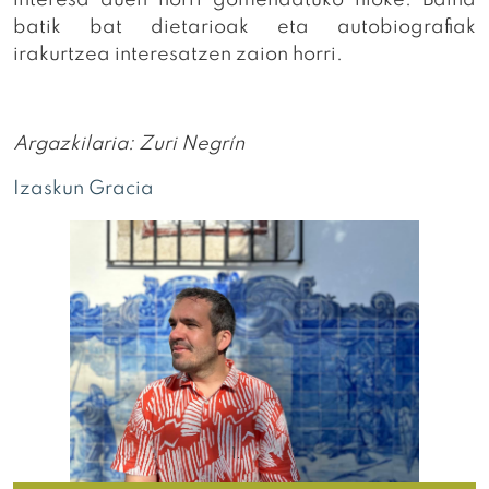
batik bat dietarioak eta autobiografiak
irakurtzea interesatzen zaion horri.
Argazkilaria: Zuri Negrín
Izaskun Gracia