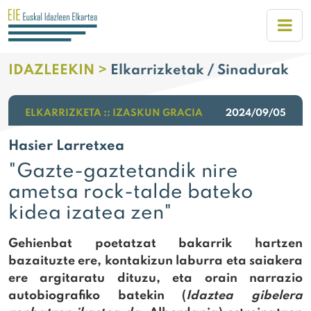
IDAZLEEKIN >
Elkarrizketak / Sinadurak
ELKARRIZKETA :: IZASKUN GRACIA
2024/09/05
Hasier Larretxea
"Gazte-gaztetandik nire
ametsa rock-talde bateko
kidea izatea zen"
Gehienbat poetatzat bakarrik hartzen
bazaituzte ere, kontakizun laburra eta saiakera
ere argitaratu dituzu, eta orain narrazio
autobiografiko batekin (
Idaztea gibelera