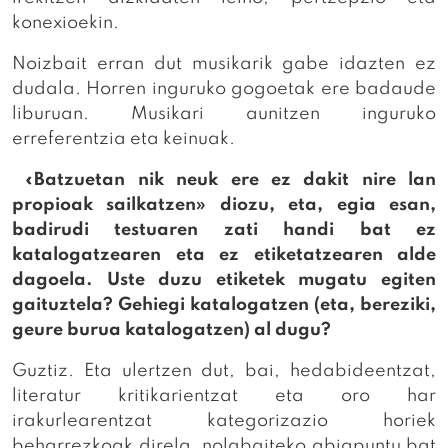
konexioekin.
Noizbait erran dut musikarik gabe idazten ez
dudala. Horren inguruko gogoetak ere badaude
liburuan. Musikari aunitzen inguruko
erreferentzia eta keinuak.
«Batzuetan nik neuk ere ez dakit nire lan
propioak sailkatzen» diozu, eta, egia esan,
badirudi testuaren zati handi bat ez
katalogatzearen eta ez etiketatzearen alde
dagoela. Uste duzu etiketek mugatu egiten
gaituztela? Gehiegi katalogatzen (eta, bereziki,
geure burua katalogatzen) al dugu?
Guztiz. Eta ulertzen dut, bai, hedabideentzat,
literatur kritikarientzat eta oro har
irakurlearentzat kategorizazio horiek
beharrezkoak direla, nolabaiteko abiapuntu bat