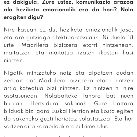
ez dakigula. Zure ustez, komunikazio arazoa
ala heziketa emozionalik eza da hori? Nola
eragiten digu?
Nire kasuan ez dut heziketa emozionalik jaso,
eta are gutxiago afektibo-sexualik. Ni duela 18
urte, Madrilera bizitzera etorri nintzenean,
maitatzen eta maitatua izaten ikasten hasi
nintzen.
Nigatik mintzatuko naiz eta aipatzen dudan
zerbait da: Madrilera bizitzera etorri nintzen
artio kateatua bizi nintzen. Ez nintzen ni nire
osotasunean. Nolabaiteko lanbro bat nuen
buruan. Hertsidura sakonak. Gure baitara
bilduak bizi gara Euskal Herrian eta kosta egiten
da sakoneko guzti horietaz solastatzea. Eta hor
sortzen dira korapiloak eta sufrimendua.