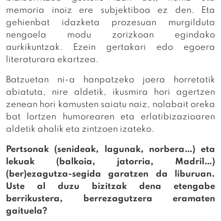
memoria inoiz ere subjektiboa ez den. Eta
gehienbat idazketa prozesuan murgilduta
nengoela modu zorizkoan egindako
aurkikuntzak. Ezein gertakari edo egoera
literaturara ekartzea.
Batzuetan ni-a hanpatzeko joera horretatik
abiatuta, nire aldetik, ikusmira hori agertzen
zenean hori kamusten saiatu naiz, nolabait oreka
bat lortzen humorearen eta erlatibizazioaren
aldetik ahalik eta zintzoen izateko.
Pertsonak (senideak, lagunak, norbera…) eta
lekuak (balkoia, jatorria, Madril…)
(ber)ezagutza-segida garatzen da liburuan.
Uste al duzu bizitzak dena etengabe
berrikustera, berrezagutzera eramaten
gaituela?