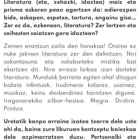
Literatura (eta, zehazki, idaztea) maiz eta
prisma askoren pean agertzen da: adierazpen
bide, askapen, espetxe, tortura, engainu gisa…
Zer ez da, azkenean, literatura? Zer lortzen eta
saihesten saiatzen gara idaztean?
Zeinen erantzun zaila den honakoa! Oraino ez
nuke jakinen literatura zer den definitzen. Niri
sakontasuna eta nolabaiteko mistika bat
ekartzen dit. Nire errezo laikoa izan daiteke
literatura. Mundutik barrena egiten ahal ditugun
bidaia infinituak. Irudimena kolorez, usainez,
musikaz, keinu desberdinez hornitzen diguna.
Iraganarekiko zilbor-hestea. Magia. Dirdira.
Printza.
Uretatik kanpo arraina izatea txarra dela uste
ohi da, baina zure liburuan kontzeptu baiezkoa
dela azpimarratzen duzu. Pertsonalki eta