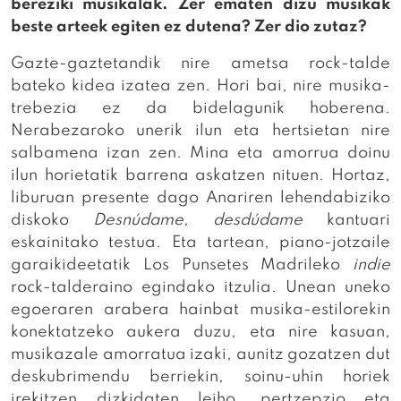
bereziki musikalak. Zer ematen dizu musikak
beste arteek egiten ez dutena? Zer dio zutaz?
Gazte-gaztetandik nire ametsa rock-talde
bateko kidea izatea zen. Hori bai, nire musika-
trebezia ez da bidelagunik hoberena.
Nerabezaroko unerik ilun eta hertsietan nire
salbamena izan zen. Mina eta amorrua doinu
ilun horietatik barrena askatzen nituen. Hortaz,
liburuan presente dago Anariren lehendabiziko
diskoko
Desnúdame, desdúdame
kantuari
eskainitako testua. Eta tartean, piano-jotzaile
garaikideetatik Los Punsetes Madrileko
indie
rock-talderaino egindako itzulia. Unean uneko
egoeraren arabera hainbat musika-estilorekin
konektatzeko aukera duzu, eta nire kasuan,
musikazale amorratua izaki, aunitz gozatzen dut
deskubrimendu berriekin, soinu-uhin horiek
irekitzen dizkidaten leiho, pertzepzio eta