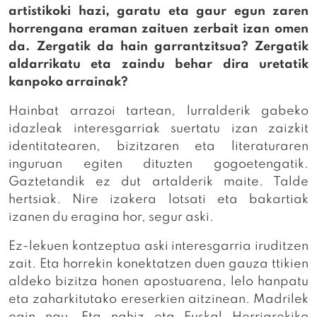
artistikoki hazi, garatu eta gaur egun zaren
horrengana eraman zaituen zerbait izan omen
da. Zergatik da hain garrantzitsua? Zergatik
aldarrikatu eta zaindu behar dira uretatik
kanpoko arrainak?
Hainbat arrazoi tartean, lurralderik gabeko
idazleak interesgarriak suertatu izan zaizkit
identitatearen, bizitzaren eta literaturaren
inguruan egiten dituzten gogoetengatik.
Gaztetandik ez dut artalderik maite. Talde
hertsiak. Nire izakera lotsati eta bakartiak
izanen du eragina hor, segur aski.
Ez-lekuen kontzeptua aski interesgarria iruditzen
zait. Eta horrekin konektatzen duen gauza ttikien
aldeko bizitza honen apostuarena, lelo hanpatu
eta zaharkitutako ereserkien aitzinean. Madrilek
egin nau. Eta nahiz eta Euskal Herriarekiko