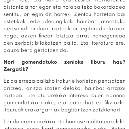
distantzia hor egon eta nolabaiteko bakardadea
sentitu, on egin dit horrek. Zentzu horretan bai
estetikoki edo ideologikoki hainbat jatorritako
pertsonak ondoan izateak on egiten duelakoan
nago, azken finean bizitza arras homogeneoa
den zerbait bilakatzen baita. Eta literatura ere,
gauza bera gertatzen da.
Nori gomendatuko zenioke liburu hau?
Zergatik?
Ez da erreza balizko irakurle horietan pentsatzen
aritzea, anitza izaten delako, hainbat arrazoi
tartean. Literaturarekiko interesa duen edonori
gomendatuko nioke, eta batik-bat ez fikziozko
liburuak erakargarriak begitantzen zaizkionari.
Landa eremuarekiko eta homosexualitatearekiko
interesa duen horri gomendatuko nioke. Baina