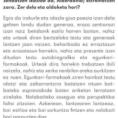
zenbatzen ikastea da
, Alberdania) estreinatzen
zara. Zer dela eta aldaketa hori?
Egia da irakurle eta idazle gisa poesia izan dela
gehien landu dudan generoa, eroso sentiarazi
izan naiz betidanik estilo horren baitan, nahiz
eta urteak diren bertzelako testu eta generoak
lantzen joan naizen, beharbada ez erraztasun
eta erosotasun horrekin, nahiz eta presente izan
ditudan testu autobiografiko eta egunkari-
formakoak. Urteak dira horiekin trebatzen ibili
naizela, nahiz eta xerka nenbilen oreka aurkitzen
ez nuen. Egunkari-formakoak ziren hainbat testu
idatzi eta zaborrontzira botatzen nituen bat-
bateko espresiobide baten ariketan lerratzen
zirelako. Nolabaiteko sosegua eta perspektiba
falta zitzaien. Azkenean, lantzearen lantzeaz,
bai estiloa eta bai sorkuntza fintzen eta nolabait
hori gorpuzten doa.