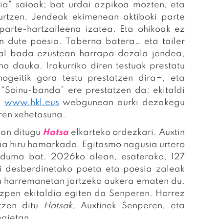
ia” saioak; bat urdai azpikoa mozten, eta
urtzen. Jendeak ekimenean aktiboki parte
 parte-hartzaileena izatea. Eta ohikoak ez
n dute poesia. Taberna batera… eta tailer
hal bada ezustean harrapa dezala jendea,
a dauka. Irakurriko diren testuak prestatu
hogeitik gora testu prestatzen dira−, eta
 “Soinu-banda” ere prestatzen da: ekitaldi
.
www.hkl.eus
webgunean aurki dezakegu
aren xehetasuna.
zan ditugu
Hatsa
elkarteko ordezkari. Auxtin
ia hiru hamarkada. Egitasmo nagusia urtero
bilduma bat. 2026ko alean, esaterako, 127
di desberdinetako poeta eta poesia zaleak
in harremanetan jartzeko aukera ematen du.
ezpen ekitaldia egiten da Senperen. Horrez
atzen ditu
Hatsak
, Auxtinek Senperen, eta
egietan.