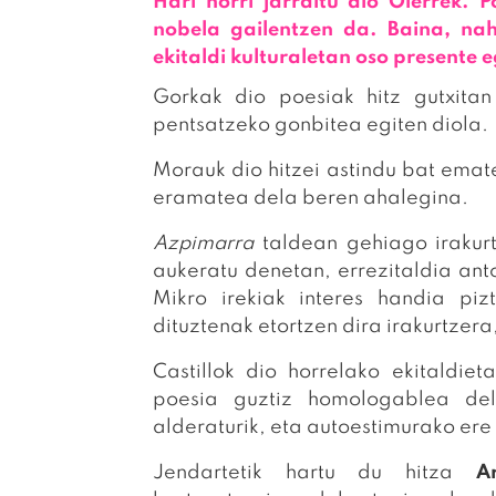
Hari horri jarraitu dio Oierrek. P
nobela gailentzen da. Baina, nah
ekitaldi kulturaletan oso presente
Gorkak dio poesiak hitz gutxitan
pentsatzeko gonbitea egiten diola.
Morauk dio hitzei astindu bat emat
eramatea dela beren ahalegina.
Azpimarra
taldean gehiago irakurt
aukeratu denetan, errezitaldia anto
Mikro irekiak interes handia pi
dituztenak etortzen dira irakurtzera
Castillok dio horrelako ekitaldie
poesia guztiz homologablea del
alderaturik, eta autoestimurako ere
Jendartetik hartu du hitza
A