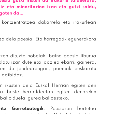
oesia gutxi iristen da irakurle taldeetara,
iz eta minoritarioa izan eta gutxi saldu,
 egoten da…
 kontzentratzea dakarrela eta irakurleari
ea dela poesia. Eta horregatik egunerokora
zen dituzte nobelak, baina poesia liburua
latu izan dute eta idazlea ekarri, gainera.
zten du jendearengan, poemak euskaratu
, adibidez.
tan ikusten dela Euskal Herrian egiten den
a beste herrialdeetan egiten denarekin
 balio duela, gurea balioesteko.
ritz Gorrotxategik
. Poesiaren bertutea