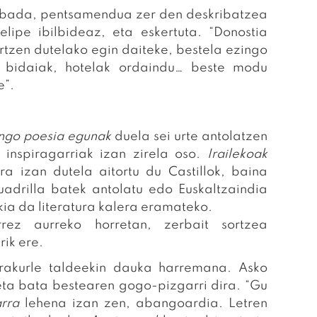
a bada, pentsamendua zer den deskribatzea
lipe ibilbideaz, eta eskertuta. “Donostia
rtzen dutelako egin daiteke, bestela ezingo
i, bidaiak, hotelak ordaindu… beste modu
e”.
ngo poesia egunak
duela sei urte antolatzen
inspiragarriak izan zirela oso.
Irailekoak
ra izan dutela aitortu du Castillok, baina
adrilla batek antolatu edo Euskaltzaindia
ia da literatura kalera eramateko.
ez aurreko horretan, zerbait sortzea
rik ere.
rakurle taldeekin dauka harremana. Asko
eta bata bestearen gogo-pizgarri dira. “Gu
rra
lehena izan zen, abangoardia. Letren