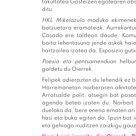
fakultatea Gasteizen egotearen ab
ditu.
HKL
Mikelazulo
moduko ekimenek i
batzuetara eramateak. Aurrekontur
Casado ere taldean daude. Komun
baita lehentasuna jende askok haie
hartzailea izatea da. Esposizio gut
Poesia eta pentsamenduan
helbur
galdetu du Oierrek.
Felipek adierazten du lehendik ez 
Harremanetan norberaren afinitat
Arratsalde polit, atsegin bat pas
agenda betea izaten du. Norbait 
duelako da, bere onena ematen ari
hasi eta buka egiten da. Ipuin bat 
eta gehiago iruditzen zaizkigu gau