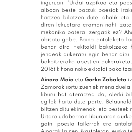
inguruan. “Urdai azpikoa eta poes
alboan beste batzuk poesiak irak
hartzea bilatzen dute, ahalik eta
diren lekuetara eraman nahi izate
mekaniko batera, zergatik ez? A
abisatu gabe. Baina antolaketa lan
behar dira −ekitaldi bakoitzeko 
jendeak aukeratu egin behar ditu.
bakoitzerako abestien aukeraketa
2016tik honainoko ekitaldi bakoitz
Ainara Maia
eta
Gorka Zabaleta
i
Zamorak sortu zuen ekimena duela 
liburu bat ateratzea da, olerki 
egilek hartu dute parte. Belaunal
biltzen ditu ekimenak, eta besteek
Urtero udaberrian liburuaren aurk
gain, poesia tailerrak ere antol
Ainarak Irunen, ikastoletan, euskalt