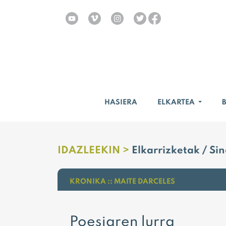
HASIERA
ELKARTEA
IDAZLEEKIN >
Elkarrizketak / Si
KRONIKA :: MAITE DARCELES
Poesiaren lurra