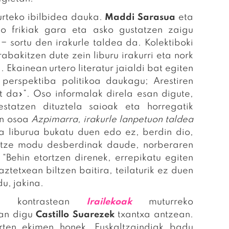
urteko ibilbidea dauka.
Maddi Sarasua
eta
o frikiak gara eta asko gustatzen zaigu
− sortu den irakurle taldea da. Kolektiboki
abakitzen dute zein liburu irakurri eta nork
Ekainean urtero literatur jaialdi bat egiten
perspektiba politikoa daukagu; Arestiren
 da»”. Oso informalak direla esan digute,
tatzen dituztela saioak eta horregatik
en osoa
Azpimarra, irakurle lanpetuon taldea
 liburua bukatu duen edo ez, berdin dio,
artze modu desberdinak daude, norberaren
Behin etortzen direnek, errepikatu egiten
tetxean biltzen baitira, teilaturik ez duen
u, jakina.
en kontrastean
Irailekoak
muturreko
san digu
Castillo Suarezek
txantxa antzean.
ten ekimen honek. Euskaltzaindiak badu