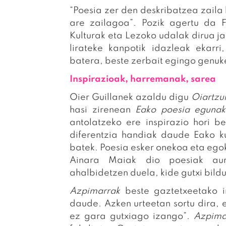
“Poesia zer den deskribatzea zail
are zailagoa”. Pozik agertu da Fe
Kulturak eta Lezoko udalak dirua ja
lirateke kanpotik idazleak ekarr
batera, beste zerbait egingo genuk
Inspirazioak, harremanak, sarea
Oier Guillanek azaldu digu
Oiartzu
hasi zirenean
Eako poesia egunak
antolatzeko ere inspirazio hori be
diferentzia handiak daude Eako ku
batek. Poesia esker onekoa eta egok
Ainara Maiak dio poesiak aurr
ahalbidetzen duela, kide gutxi bildu
Azpimarrak
beste gaztetxeetako i
daude. Azken urteetan sortu dira, 
ez gara gutxiago izango”.
Azpima