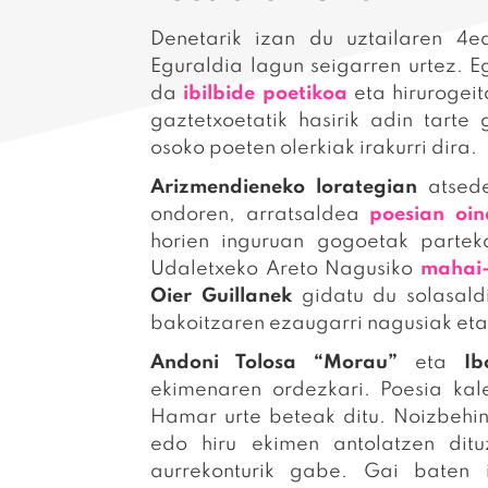
Denetarik izan du uztailaren 4
Eguraldia lagun seigarren urtez. E
da
ibilbide poetikoa
eta hirurogeit
gaztetxoetatik hasirik adin tarte
osoko poeten olerkiak irakurri dira.
Arizmendieneko lorategian
atsede
ondoren, arratsaldea
poesian oin
horien inguruan gogoetak partek
Udaletxeko Areto Nagusiko
mahai-
Oier Guillanek
gidatu du solasald
bakoitzaren ezaugarri nagusiak eta
Andoni Tolosa “Morau”
eta
Ib
ekimenaren ordezkari. Poesia ka
Hamar urte beteak ditu. Noizbehin
edo hiru ekimen antolatzen ditu
aurrekonturik gabe. Gai baten i