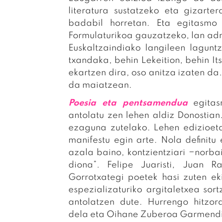
literatura sustatzeko eta gizar
badabil horretan. Eta egitasm
Formulaturikoa gauzatzeko, lan ad
Euskaltzaindiako langileen lagunt
txandaka, behin Lekeition, behin It
ekartzen dira, oso anitza izaten da.
da maiatzean.
Poesia eta pentsamendua
egita
antolatu zen lehen aldiz Donostian.
ezaguna zutelako. Lehen edizioet
manifestu egin arte. Nola defini
azala baino, kontzientziari −norba
diona”. Felipe Juaristi, Juan 
Gorrotxategi poetek hasi zuten e
espezializaturiko argitaletxea sor
antolatzen dute. Hurrengo hitzor
dela eta Oihane Zuberoa Garmendi