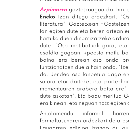
Azpimarra
gaztetxoagoa da, hiru 
Eneko
izan ditugu ordezkari. “Os
literatura”. Gaztetxean −Gasteizen
lan egiten dute eta beren artean er
hartuko duen dinamizatzeko ardura. 
dute. “Oso motibatuak gara, eta 
esaldia gogoan, «poesia mailu bat
baina era berean oso ondo pres
funtzionatzen duela hain ondo. “Iz
da. Jendea oso lanpetua dago eta
saiora etor daiteke, eta parte-h
momentuaren arabera baita ere”. “
dute askotan”. Eta badu meritua Gaz
eraikinean, eta neguan hotz egiten d
Antolamendu informal horr
formaltasunaren ordezkari dela e
Laugarren edizioa izango du aur