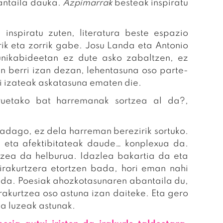
antaila dauka.
Azpimarrak
besteak inspiratu
nspiratu zuten, literatura beste espazio
ik eta zorrik gabe. Josu Landa eta Antonio
ikabideetan ez dute asko zabaltzen, ez
n berri izan dezan, lehentasuna oso parte-
xi izateak askatasuna ematen die.
uetako bat harremanak sortzea al da?,
badago, ez dela harreman berezirik sortuko.
e eta afektibitateak daude… konplexua da.
atzea da helburua. Idazlea bakartia da eta
irakurtzera etortzen bada, hori eman nahi
 da. Poesiak ahozkotasunaren abantaila du,
irakurtzea oso astuna izan daiteke. Eta gero
za luzeak astunak.