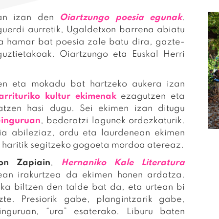
ean izan den
Oiartzungo poesia egunak
.
guerdi aurretik, Ugaldetxon barrena abiatu
a hamar bat poesia zale batu dira, gazte-
 guztietakoak. Oiartzungo eta Euskal Herri
n eta mokadu bat hartzeko aukera izan
arrituriko kultur ekimenak
ezagutzen eta
atzen hasi dugu. Sei ekimen izan ditugu
inguruan
, bederatzi lagunek ordezkaturik.
ia abileziaz, ordu eta laurdenean ekimen
 haritik segitzeko gogoeta mordoa atereaz.
on Zapiain
,
Hernaniko Kale Literatura
lean irakurtzea da ekimen honen ardatza.
ka biltzen den talde bat da, eta urtean bi
zte. Presiorik gabe, plangintzarik gabe,
nguruan, “ura” esaterako. Liburu baten