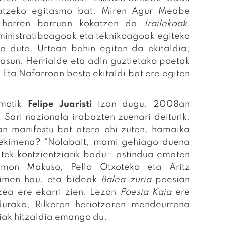
teratzeko egitasmo bat, Miren Agur Meabe
o horren barruan kokatzen da
Irailekoak
.
ministratiboagoak eta teknikoagoak egiteko
za dute. Urtean behin egiten da ekitaldia;
sasun. Herrialde eta adin guztietako poetak
 Eta Nafarroan beste ekitaldi bat ere egiten
smotik
Felipe Juaristi
izan dugu. 2008an
 Sari nazionala irabazten zuenari deiturik,
an manifestu bat atera ohi zuten, hamaika
tu ekimena? “Nolabait, mami gehiago duena
itek kontzientziarik badu− astindua ematen
Ramon Makuso, Pello Otxoteko eta Aritz
kimen hau, eta bideak
Balea zuria
poesian
tzea ere ekarri zien. Lezon
Poesia Kaia
ere
durako, Rilkeren heriotzaren mendeurrena
ak hitzaldia emango du.