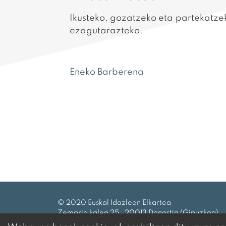
Ikusteko, gozatzeko eta partekatzek
ezagutarazteko.
Eneko Barberena
© 2020 Euskal Idazleen Elkartea
Zemoria kalea 25 · 20013 Donostia (Gipuzkoa)
Tel.:
943 27 69 99
|
eie@idazleak.eus