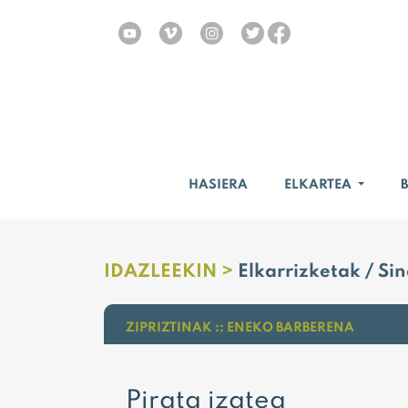
HASIERA
ELKARTEA
IDAZLEEKIN >
Elkarrizketak / Si
ZIPRIZTINAK :: ENEKO BARBERENA
Pirata izatea