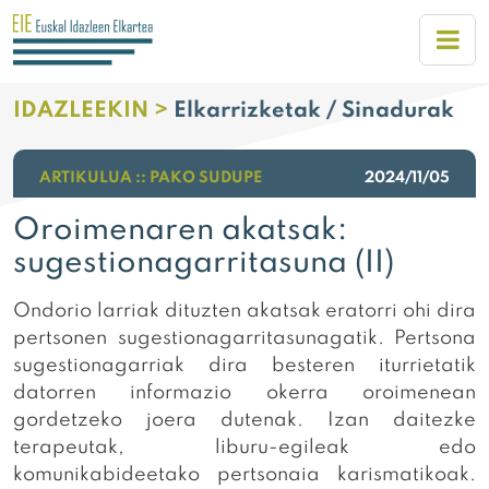
IDAZLEEKIN >
Elkarrizketak / Sinadurak
ARTIKULUA :: PAKO SUDUPE
2024/11/05
Oroimenaren akatsak:
sugestionagarritasuna (II)
Ondorio larriak dituzten akatsak eratorri ohi dira
pertsonen sugestionagarritasunagatik. Pertsona
sugestionagarriak dira besteren iturrietatik
datorren informazio okerra oroimenean
gordetzeko joera dutenak. Izan daitezke
terapeutak, liburu-egileak edo
komunikabideetako pertsonaia karismatikoak.