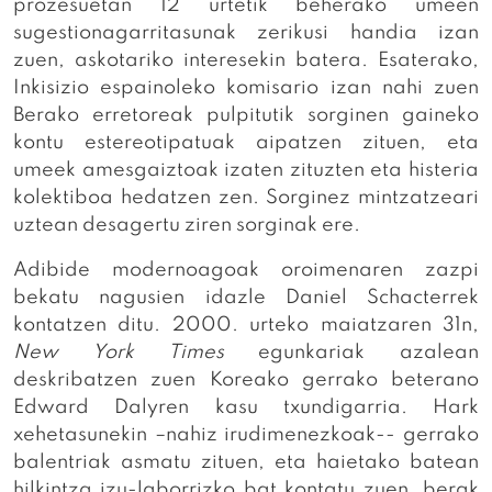
prozesuetan 12 urtetik beherako umeen
sugestionagarritasunak zerikusi handia izan
zuen, askotariko interesekin batera. Esaterako,
Inkisizio espainoleko komisario izan nahi zuen
Berako erretoreak pulpitutik sorginen gaineko
kontu estereotipatuak aipatzen zituen, eta
umeek amesgaiztoak izaten zituzten eta histeria
kolektiboa hedatzen zen. Sorginez mintzatzeari
uztean desagertu ziren sorginak ere.
Adibide modernoagoak oroimenaren zazpi
bekatu nagusien idazle Daniel Schacterrek
kontatzen ditu. 2000. urteko maiatzaren 31n,
New York Times
egunkariak azalean
deskribatzen zuen Koreako gerrako beterano
Edward Dalyren kasu txundigarria. Hark
xehetasunekin –nahiz irudimenezkoak-- gerrako
balentriak asmatu zituen, eta haietako batean
hilkintza izu-laborrizko bat kontatu zuen, berak