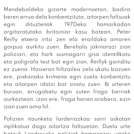
Mendebaldeko gizarte modernoetan, badira
beren errua dela konbentzituta, aitorpen faltsuak
egin dituztenak. 1970eko hamarkadan
argitaratutako britainiar kasu batean, Peter
Reilly etxera iritsi zen eta eraildako amaren
gorpua aurkitu zuen. Berehala jakinarazi zion
poliziari, eta hark susmagarri gisa identifikatu
eta poligrafo test bat egin zion, Reillyk gainditu
ez zuena. Hasieran hiltzailea zela ukatu bazuen
ere, pixkanaka krimena egin zuela konbentzitu
eta aitorpen idatzi bat sinatu zuen. Bi urteren
buruan, errugabetu egin zuten froga berriak
aurkeztean; izan ere, froga horien arabera, ezin
izan zuen ama hil.
Polizien itaunketa larderiazkoa sarri askotan
inplikatua dago aitortza faltsuetan. Duela urte
batzuk Londreseko poliziak hamazazpi urteko