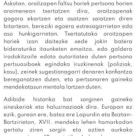
Askotan, oroitzapen faltsu horiek pertsona horien
oroimenean txertatzen dira, oroitzapenak
gogora ekartzen eta osatzen saiatzen diren
bitartean, bereziki egoera estresagarrietan edo
oso hunkigarrietan. Txertatutako oroitzapen
horiek izan daitezke xede jakin batera
bideraturiko itaunketen emaitza, edo galdera
iradokitzaile edota autoritatea duten pertsona
pertsuasiboek egindako iruzkinenak (poliziak,
kasu), zeinek sugestionagarri denaren konfiantza
bereganatzen duten, eta pertsonaren gaineko
mendekotasun mentala lortzen duten.
Adibide historiko bat sorginen gaineko
sineskeriak eta haluzinazioak dira. Europan ez
ezik, gurean ere, batez ere Lapurdin eta Baztan-
Bortzirietan, XVII. mendeko lehen hamarkadan
gertatu ziren sorgin eta aztien aurkako