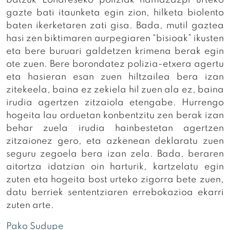
gazte bati itaunketa egin zion, hilketa biolento
baten ikerketaren zati gisa. Bada, mutil gaztea
hasi zen biktimaren aurpegiaren “bisioak” ikusten
eta bere buruari galdetzen krimena berak egin
ote zuen. Bere borondatez polizia-etxera agertu
eta hasieran esan zuen hiltzailea bera izan
zitekeela, baina ez zekiela hil zuen ala ez, baina
irudia agertzen zitzaiola etengabe. Hurrengo
hogeita lau orduetan konbentzitu zen berak izan
behar zuela irudia hainbestetan agertzen
zitzaionez gero, eta azkenean deklaratu zuen
seguru zegoela bera izan zela. Bada, beraren
aitortza idatzian oin harturik, kartzelatu egin
zuten eta hogeita bost urteko zigorra bete zuen,
datu berriek sententziaren errebokazioa ekarri
zuten arte.
Pako Sudupe