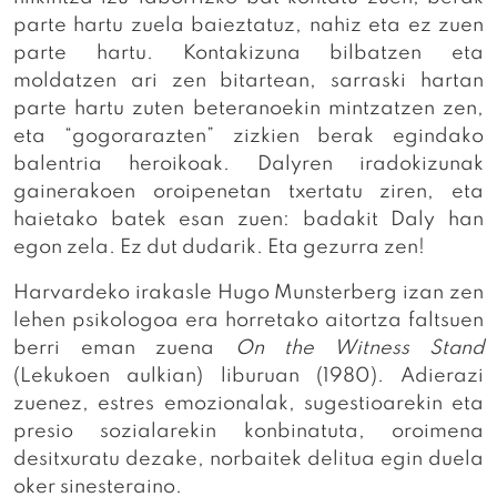
parte hartu zuela baieztatuz, nahiz eta ez zuen
parte hartu. Kontakizuna bilbatzen eta
moldatzen ari zen bitartean, sarraski hartan
parte hartu zuten beteranoekin mintzatzen zen,
eta “gogorarazten” zizkien berak egindako
balentria heroikoak. Dalyren iradokizunak
gainerakoen oroipenetan txertatu ziren, eta
haietako batek esan zuen: badakit Daly han
egon zela. Ez dut dudarik. Eta gezurra zen!
Harvardeko irakasle Hugo Munsterberg izan zen
lehen psikologoa era horretako aitortza faltsuen
berri eman zuena
On the Witness Stand
(Lekukoen aulkian) liburuan (1980). Adierazi
zuenez, estres emozionalak, sugestioarekin eta
presio sozialarekin konbinatuta, oroimena
desitxuratu dezake, norbaitek delitua egin duela
oker sinesteraino.