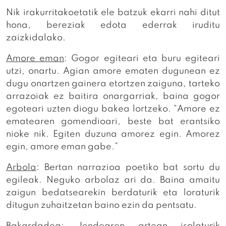
Nik irakurritakoetatik ele batzuk ekarri nahi ditut
hona, bereziak edota ederrak iruditu
zaizkidalako.
Amore eman
: Gogor egiteari eta buru egiteari
utzi, onartu. Agian amore ematen dugunean ez
dugu onartzen gainera etortzen zaiguna, tarteko
arrazoiak ez baitira onargarriak, baina gogor
egoteari uzten diogu bakea lortzeko. “Amore ez
ematearen gomendioari, beste bat erantsiko
nioke nik. Egiten duzuna amorez egin. Amorez
egin, amore eman gabe.”
Arbola
: Bertan narrazioa poetiko bat sortu du
egileak. Neguko arbolaz ari da. Baina amaitu
zaigun bedatsearekin berdaturik eta loraturik
ditugun zuhaitzetan baino ezin da pentsatu.
Bakardadea
: Jendearen artean isolaturik