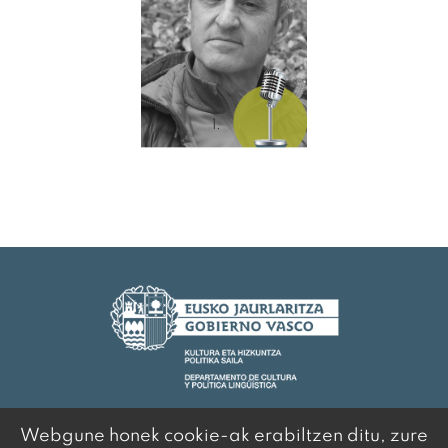
Webgune honek cookie-ak erabiltzen ditu, zure
© 2020 Euskal Idazleen Elkartea