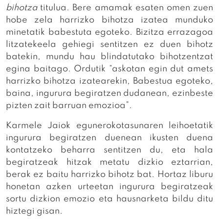
bihotza
titulua. Bere amamak esaten omen zuen
hobe zela harrizko bihotza izatea munduko
minetatik babestuta egoteko. Bizitza errazagoa
litzatekeela gehiegi sentitzen ez duen bihotz
batekin, mundu hau blindatutako bihotzentzat
egina baitago. Ordutik “askotan egin dut amets
harrizko bihotza izatearekin, Babestua egoteko,
baina, ingurura begiratzen dudanean, ezinbeste
pizten zait barruan emozioa”.
Karmele Jaiok egunerokotasunaren leihoetatik
ingurura begiratzen duenean ikusten duena
kontatzeko beharra sentitzen du, eta hala
begiratzeak hitzak metatu dizkio eztarrian,
berak ez baitu harrizko bihotz bat. Hortaz liburu
honetan azken urteetan ingurura begiratzeak
sortu dizkion emozio eta hausnarketa bildu ditu
hiztegi gisan.