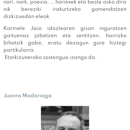
nori, nork, poesia, … horiexek eta beste asko dira
nik bereziki irakurtzeko gomendatzen
dizkizuedan eleak.
Karmele Jaio idazlearen gisan inguratzen
gaituenaz jabetzen eta sentitzen, harrizko
bihotzik gabe, eratu dezagun gure hiztegi
partikularra.
Etorkizunerako sostengua izango da.
Juanra Madariaga