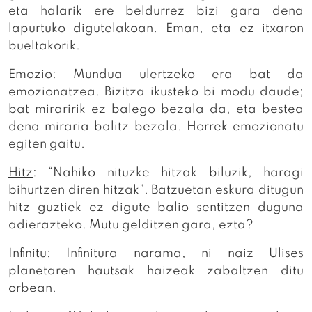
eta halarik ere beldurrez bizi gara dena
lapurtuko digutelakoan. Eman, eta ez itxaron
bueltakorik.
Emozio
: Mundua ulertzeko era bat da
emozionatzea. Bizitza ikusteko bi modu daude;
bat miraririk ez balego bezala da, eta bestea
dena miraria balitz bezala. Horrek emozionatu
egiten gaitu.
Hitz
: “Nahiko nituzke hitzak biluzik, haragi
bihurtzen diren hitzak”. Batzuetan eskura ditugun
hitz guztiek ez digute balio sentitzen duguna
adierazteko. Mutu gelditzen gara, ezta?
Infinitu
: Infinitura narama, ni naiz Ulises
planetaren hautsak haizeak zabaltzen ditu
orbean.