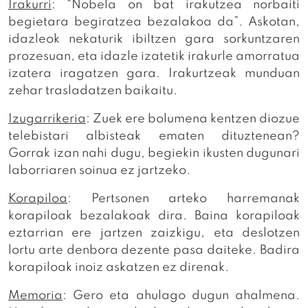
Irakurri
: “Nobela on bat irakutzea norbaiti
begietara begiratzea bezalakoa da”. Askotan,
idazleok nekaturik ibiltzen gara sorkuntzaren
prozesuan, eta idazle izatetik irakurle amorratua
izatera iragatzen gara. Irakurtzeak munduan
zehar trasladatzen baikaitu.
Izugarrikeria
: Zuek ere bolumena kentzen diozue
telebistari albisteak ematen dituztenean?
Gorrak izan nahi dugu, begiekin ikusten dugunari
laborriaren soinua ez jartzeko.
Korapiloa
: Pertsonen arteko harremanak
korapiloak bezalakoak dira. Baina korapiloak
eztarrian ere jartzen zaizkigu, eta deslotzen
lortu arte denbora dezente pasa daiteke. Badira
korapiloak inoiz askatzen ez direnak.
Memoria
: Gero eta ahulago dugun ahalmena.