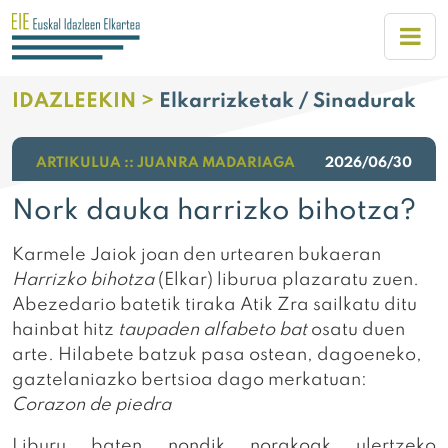
IDAZLEEKIN >
Elkarrizketak / Sinadurak
ARTIKULUA :: JUANRA MADARIAGA
2026/06/30
Nork dauka harrizko bihotza?
Karmele Jaiok joan den urtearen bukaeran
Harrizko bihotza
(Elkar) liburua plazaratu zuen.
Abezedario batetik tiraka Atik Zra sailkatu ditu
hainbat hitz
taupaden alfabeto bat
osatu duen
arte. Hilabete batzuk pasa ostean, dagoeneko,
gaztelaniazko bertsioa dago merkatuan:
Corazon de piedra
Liburu baten nondik norakoak ulertzeko