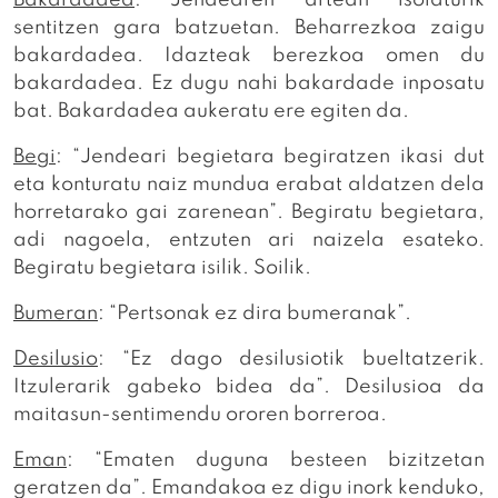
sentitzen gara batzuetan. Beharrezkoa zaigu
bakardadea. Idazteak berezkoa omen du
bakardadea. Ez dugu nahi bakardade inposatu
bat. Bakardadea aukeratu ere egiten da.
Begi
: “Jendeari begietara begiratzen ikasi dut
eta konturatu naiz mundua erabat aldatzen dela
horretarako gai zarenean”. Begiratu begietara,
adi nagoela, entzuten ari naizela esateko.
Begiratu begietara isilik. Soilik.
Bumeran
: “Pertsonak ez dira bumeranak”.
Desilusio
: “Ez dago desilusiotik bueltatzerik.
Itzulerarik gabeko bidea da”. Desilusioa da
maitasun-sentimendu ororen borreroa.
Eman
: “Ematen duguna besteen bizitzetan
geratzen da”. Emandakoa ez digu inork kenduko,