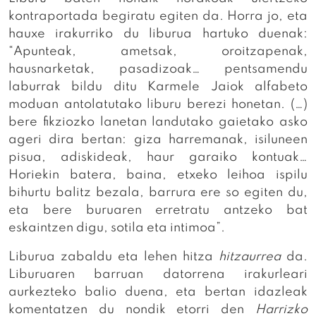
kontraportada begiratu egiten da. Horra jo, eta
hauxe irakurriko du liburua hartuko duenak:
“Apunteak, ametsak, oroitzapenak,
hausnarketak, pasadizoak… pentsamendu
laburrak bildu ditu Karmele Jaiok alfabeto
moduan antolatutako liburu berezi honetan. (…)
bere fikziozko lanetan landutako gaietako asko
ageri dira bertan: giza harremanak, isiluneen
pisua, adiskideak, haur garaiko kontuak…
Horiekin batera, baina, etxeko leihoa ispilu
bihurtu balitz bezala, barrura ere so egiten du,
eta bere buruaren erretratu antzeko bat
eskaintzen digu, sotila eta intimoa”.
Liburua zabaldu eta lehen hitza
hitzaurrea
da.
Liburuaren barruan datorrena irakurleari
aurkezteko balio duena, eta bertan idazleak
komentatzen du nondik etorri den
Harrizko