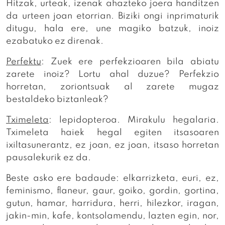
Hitzak, urteak, izenak ahazteko joera handitzen
da urteen joan etorrian. Biziki ongi inprimaturik
ditugu, hala ere, une magiko batzuk, inoiz
ezabatuko ez direnak.
Perfektu
: Zuek ere perfekzioaren bila abiatu
zarete inoiz? Lortu ahal duzue? Perfekzio
horretan, zoriontsuak al zarete mugaz
bestaldeko biztanleak?
Tximeleta
: lepidopteroa. Mirakulu hegalaria.
Tximeleta haiek hegal egiten itsasoaren
ixiltasunerantz, ez joan, ez joan, itsaso horretan
pausalekurik ez da.
Beste asko ere badaude: elkarrizketa, euri, ez,
feminismo, flaneur, gaur, goiko, gordin, gortina,
gutun, hamar, harridura, herri, hilezkor, iragan,
jakin-min, kafe, kontsolamendu, lazten egin, nor,