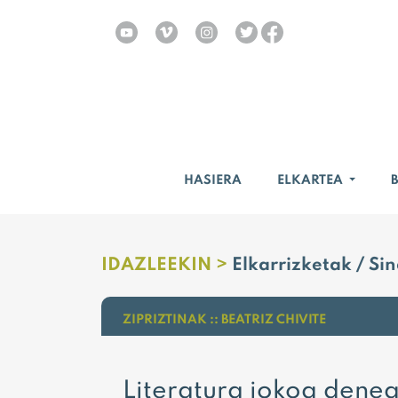
HASIERA
ELKARTEA
IDAZLEEKIN >
Elkarrizketak / Si
ZIPRIZTINAK :: BEATRIZ CHIVITE
Literatura jokoa dene