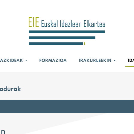
BAZKIDEAK
FORMAZIOA
IRAKURLEEKIN
ID
nadurak
an