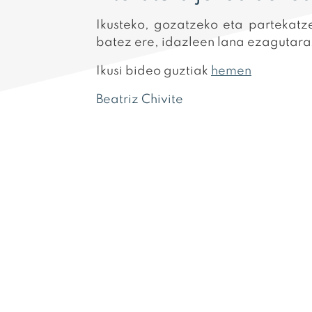
Ikusteko, gozatzeko eta partekatze
batez ere, idazleen lana ezagutara
Ikusi bideo guztiak
hemen
Beatriz Chivite