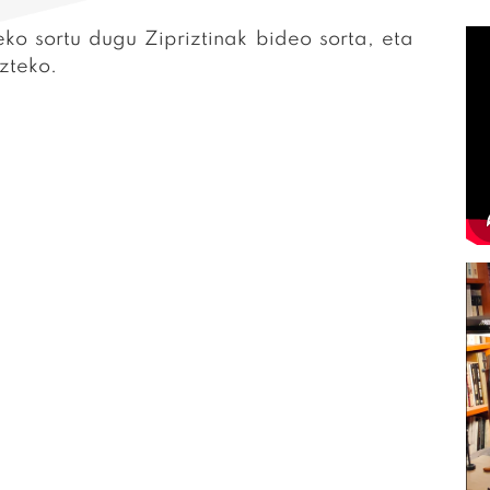
ko sortu dugu Zipriztinak bideo sorta, eta
zteko.