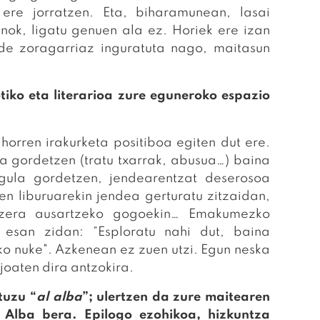
re jorratzen. Eta, biharamunean, lasai
ok, ligatu genuen ala ez. Horiek ere izan
nde zoragarriaz inguratuta nago, maitasun
iko eta literarioa zure eguneroko espazio
 horren irakurketa positiboa egiten dut ere.
ea gordetzen (tratu txarrak, abusua…) baina
gula gordetzen, jendearentzat deserosoa
n liburuarekin jendea gerturatu zitzaidan,
atzera ausartzeko gogoekin… Emakumezko
 esan zidan: “Esploratu nahi dut, baina
ko nuke". Azkenean ez zuen utzi. Egun neska
joaten dira antzokira.
tuzu “
al alba
”; ulertzen da zure maitearen
n Alba bera. Epilogo ezohikoa, hizkuntza