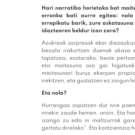
Hari narratibo horietako bat mait
erronka bati aurre egitea: nola 
errepikatu barik, zure askatasun
idaztearen beldur izan zara?
Azukreak sorpresak ekar diezazkiz
bezala irakurtzen duenak akaso 
topatzea, esaterako, beste pertso
eta maitasuna oso gai higatuak
maitasunari buruz ekarpen propi
irekitzen, eta gustatzen ez zaigun h
Eta nola?
Hurrengoa ospatzen dut nire poeme
nirekin zaude hemen, orain. Eta h
izango zu edo ni maltzurrak gar
gertatu direlako”. Eta kontzientzia