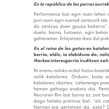
En la república de las perras
aurrek
Performance bat egin nuen lehen a
jarri nuen egin nuenak zentzurik ote
da zentzua duen gauza bakarra". 
duela, baina, funtsean, egin beha
gehienetan. Erlajatzen ikasi dut pi
En el reino de las gatas
-en katala
berria, aldiz, ia elebiduna da, nah
Hackeo
interesgarria iruditzen zai
Ni eremu nahiko erdal hiztun batetik
soilik katalanez. Orduan, kosta e
katalanez idaztea. Lehenengo poem
hemen gehiago arakatu dut. Pent
Necroren film bat baino ez zait bu
dago halako premisa bat: "
els ca
Herrian ere gertatzen da, ezta? 