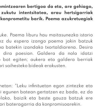
emintzearen bertigoa da eta, are gehiago,
zukutu intentsitatea, arau hertsigarriak
a konprometitu barik. Poema azukretuegiak
uke. Poema liburu hau maitasunezko istorio
ez du espero izango poema jakin batzuk
na batekin izandako txortaldiarena. Desira
 dira poesian. Galdera da nola idatzi
o bat egiten; aukera eta galdera berriak
ori saihesteko bideak erakusten.
tan: "Leku infinituetan egon zintezke eta
ori egunen batean gertatzen ez bada, ez da
elako, baizik eta beste gauza batzuk ere
 hori bateragarria da konpromisoarekin.