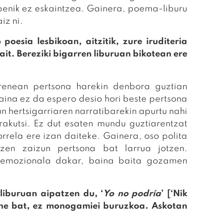
lpenik ez eskaintzea. Gainera, poema-liburu
iz ni.
poesia lesbikoan, aitzitik, zure iruditeria
ait. Bereziki bigarren liburuan bikotean ere
renean pertsona harekin denbora guztian
ina ez da espero desio hori beste pertsona
n hertsigarriaren narratibarekin apurtu nahi
rakutsi. Ez dut esaten mundu guztiarentzat
rrela ere izan daiteke. Gainera, oso polita
zen zaizun pertsona bat larrua jotzen.
 emozionala dakar, baina baita gozamen
liburuan aipatzen du, ‘
Yo no podría
’ [‘Nik
zine bat, ez monogamiei buruzkoa. Askotan