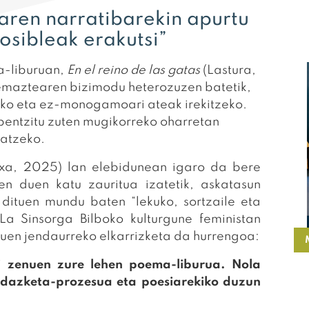
aren narratibarekin apurtu
posibleak erakutsi”
a-liburuan,
En el reino de las gatas
(Lastura,
emaztearen bizimodu heterozuzen batetik,
biko eta ez-monogamoari ateak irekitzeko.
bentzitu zuten mugikorreko oharretan
ratzeko.
uxa, 2025) lan elebidunean igaro da bere
zen duen katu zauritua izatetik, askatasun
dituen mundu baten “lekuko, sortzaile eta
La Sinsorga Bilboko kulturgune feministan
uen jendaurreko elkarrizketa da hurrengoa:
i zenuen zure lehen poema-liburua. Nola
idazketa-prozesua eta poesiarekiko duzun