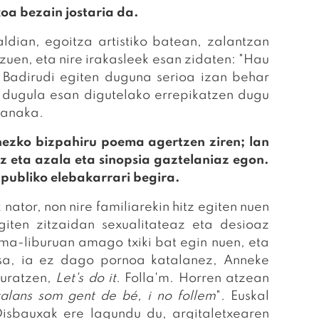
oa bezain jostaria da.
ldian, egoitza artistiko batean, zalantzan
 zuen, eta nire irakasleek esan zidaten: "Hau
Badirudi egiten duguna serioa izan behar
r dugula esan digutelako errepikatzen dugu
xkanaka.
nezko bizpahiru poema agertzen ziren; lan
iz eta azala eta sinopsia gaztelaniaz egon.
t publiko elebakarrari begira.
 nator, non nire familiarekin hitz egiten nuen
giten zitzaidan sexualitateaz eta desioaz
a-liburuan amago txiki bat egin nuen, eta
sa, ia ez dago pornoa katalanez, Anneke
ruratzen,
Let's do it
. Folla'm. Horren atzean
talans som gent de bé, i no follem
". Euskal
Disbauxak ere lagundu du, argitaletxearen