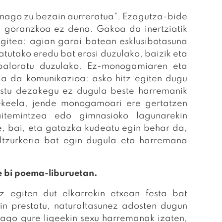
bainago zu bezain aurreratua". Ezagutza-bide
 goranzkoa ez dena. Gakoa da inertziatik
egitea: agian garai batean esklusibotasuna
tutako eredu bat erosi duzulako, baizik eta
baloratu duzulako. Ez-monogamiaren eta
a da komunikazioa: asko hitz egiten dugu
ostu dezakegu ez dugula beste harremanik
tekeela, jende monogamoari ere gertatzen
itemintzea edo gimnasioko lagunarekin
, bai, eta gatazka kudeatu egin behar da,
ltzurkeria bat egin dugula eta harremana
 bi poema-liburuetan.
z egiten dut elkarrekin etxean festa bat
kin prestatu, naturaltasunez adosten dugun
ago gure ligeekin sexu harremanak izaten,