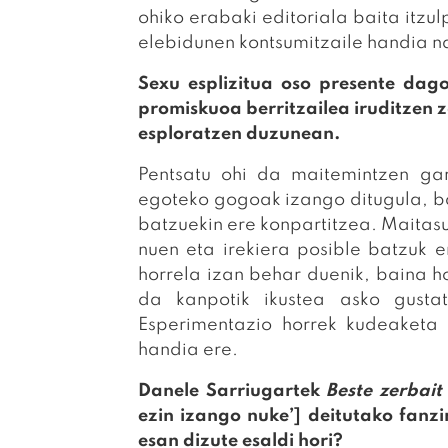
ohiko erabaki editoriala baita itzu
elebidunen kontsumitzaile handia na
Sexu esplizitua oso presente dago 
promiskuoa berritzailea iruditzen z
esploratzen duzunean.
Pentsatu ohi da maitemintzen ga
egoteko gogoak izango ditugula, ba
batzuekin ere konpartitzea. Maitasu
nuen eta irekiera posible batzuk e
horrela izan behar duenik, baina ho
da kanpotik ikustea asko gustat
Esperimentazio horrek kudeaketa
handia ere.
Danele Sarriugartek
Beste zerbait
ezin izango nuke’] deitutako fan
esan dizute esaldi hori?