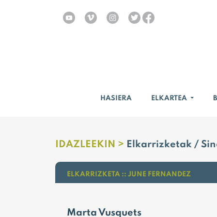
HASIERA
ELKARTEA
IDAZLEEKIN >
Elkarrizketak / Si
ELKARRIZKETA :: JUNE FERNANDEZ
Marta Vusquets