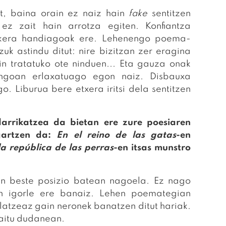
ut, baina orain ez naiz hain
fake
sentitzen
 ez zait hain arrotza egiten. Konfiantza
kera handiagoak ere. Lehenengo poema-
zuk astindu ditut: nire bizitzan zer eragina
n tratatuko ote ninduen... Eta gauza onak
ingoan erlaxatuago egon naiz. Disbauxa
o. Liburua bere etxera iritsi dela sentitzen
darrikatzea da bietan ere zure poesiaren
gartzen da:
En el reino de las gatas
-en
la república de las perras
-en itsas munstro
an beste posizio batean nagoela. Ez nago
ren igorle ere banaiz. Lehen poemategian
ilatzeaz gain neronek banatzen ditut hariak.
maitu dudanean.