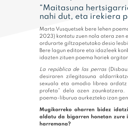
“Maitasuna hertsigarri
nahi dut, eta irekiera 
Marta Vusquetsek bere lehen poem
2023) kontatu zuen nola atera zen 
ordurarte giltzapetutako desio les
Bere lagun editore eta idazleek kon
idazten zituen poema horiek argita
La república de las perras
(Disba
desiraren zilegitasuna aldarrikat
sexuala eta amodio librea ardatz 
profeta” dela ozen zaunkatzera. 
poema-liburua aurkezteko izan gen
Mugikorreko oharren bidez idatz
aldatu da bigarren honetan zure 
harremana?