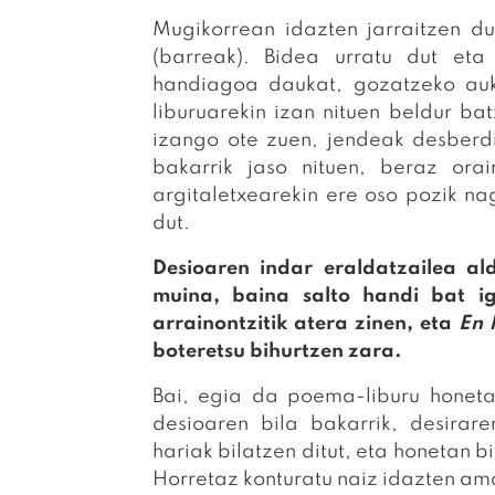
Mugikorrean idazten jarraitzen d
(barreak). Bidea urratu dut eta
handiagoa daukat, gozatzeko au
liburuarekin izan nituen beldur bat
izango ote zuen, jendeak desberdi
bakarrik jaso nituen, beraz ora
argitaletxearekin ere oso pozik nag
dut.
Desioaren indar eraldatzailea al
muina, baina salto handi bat i
arrainontzitik atera zinen, eta
En 
boteretsu bihurtzen zara.
Bai, egia da poema-liburu honet
desioaren bila bakarrik, desira
hariak bilatzen ditut, eta honetan b
Horretaz konturatu naiz idazten a