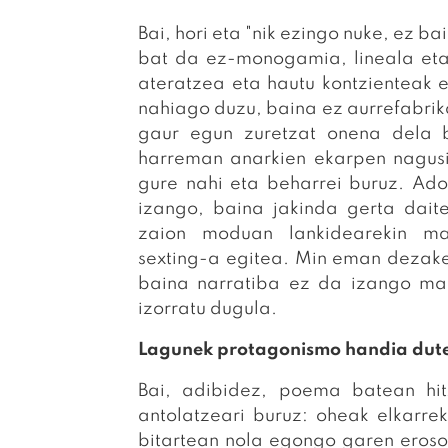
Bai, hori eta "nik ezingo nuke, ez 
bat da ez-monogamia, lineala eta
ateratzea eta hautu kontzienteak 
nahiago duzu, baina ez aurrefabrika
gaur egun zuretzat onena dela 
harreman anarkien ekarpen nagusi
gure nahi eta beharrei buruz. Ad
izango, baina jakinda gerta dai
zaion moduan lankidearekin ma
sexting-a egitea. Min eman dezake
baina narratiba ez da izango ma
izorratu dugula.
Lagunek protagonismo handia dute
Bai, adibidez, poema batean hit
antolatzeari buruz: oheak elkarre
bitartean nola egongo garen eroso