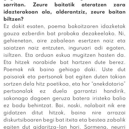
sarritan. Zeure baitatik ateratzen zara
idazterakoan ala, alderantziz, zeure baitan
biltzen?
Ez dakit esaten, poema bakoitzaren idazketak
gauza ezberdin bat proboka dezakeelako. Ni,
gehienetan, aire zabalean esertzen naiz eta
saiatzen naiz entzuten, inguruari adi egoten,
isiltzen. Eta orduan eskua mugitzen hasten da.
Eta hitzek norabide bat hartzen dute berez.
Poemak nik baino gehiago daki. Uste dut
paisaiak eta pertsonak bat egiten duten tokian
sortzen dela hitz poetikoa, eta hor “anekdotario”
pertsonalak ez duela garrantzi handirik,
sakonago dagoen geruza batera iristeko balio
ez badu behintzat. Bai, noski, nolabait nik ere
gidatzen ditut hitzok, baina nire arrazoi
diskurtsiboaren begi bat itxita eta bestea zabalik
egiten dut gidaritza-lan hori. Sormena, neurri