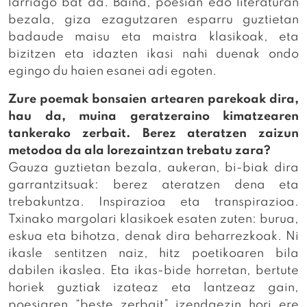
larriago bat da. Baina, poesian edo literaturan
bezala, giza ezagutzaren esparru guztietan
badaude maisu eta maistra klasikoak, eta
bizitzen eta idazten ikasi nahi duenak ondo
egingo du haien esanei adi egoten.
Zure poemak bonsaien artearen parekoak dira,
hau da, muina geratzeraino kimatzearen
tankerako zerbait. Berez ateratzen zaizun
metodoa da ala lorezaintzan trebatu zara?
Gauza guztietan bezala, aukeran, bi-biak dira
garrantzitsuak: berez ateratzen dena eta
trebakuntza. Inspirazioa eta transpirazioa.
Txinako margolari klasikoek esaten zuten: burua,
eskua eta bihotza, denak dira beharrezkoak. Ni
ikasle sentitzen naiz, hitz poetikoaren bila
dabilen ikaslea. Eta ikas-bide horretan, bertute
horiek guztiak izateaz eta lantzeaz gain,
poesiaren “beste zerbait” izendaezin hori ere