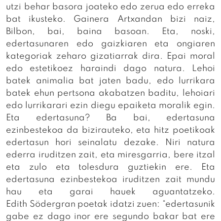
utzi behar basora joateko edo zerua edo erreka
bat ikusteko. Gainera Artxandan bizi naiz,
Bilbon, bai, baina basoan. Eta, noski,
edertasunaren edo gaizkiaren eta ongiaren
kategoriak zeharo gizatiarrak dira. Epai moral
edo estetikoez haraindi dago natura. Lehoi
batek animalia bat jaten badu, edo lurrikara
batek ehun pertsona akabatzen baditu, lehoiari
edo lurrikarari ezin diegu epaiketa moralik egin.
Eta edertasuna? Ba bai, edertasuna
ezinbestekoa da bizirauteko, eta hitz poetikoak
edertasun hori seinalatu dezake. Niri natura
ederra iruditzen zait, eta miresgarria, bere itzal
eta zulo eta tolesdura guztiekin ere. Eta
edertasuna ezinbestekoa iruditzen zait mundu
hau eta garai hauek aguantatzeko.
Edith Södergran poetak idatzi zuen: “edertasunik
gabe ez dago inor ere segundo bakar bat ere