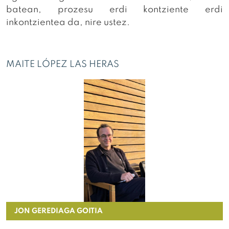
batean, prozesu erdi kontziente erdi
inkontzientea da, nire ustez.
MAITE LÓPEZ LAS HERAS
JON GEREDIAGA GOITIA