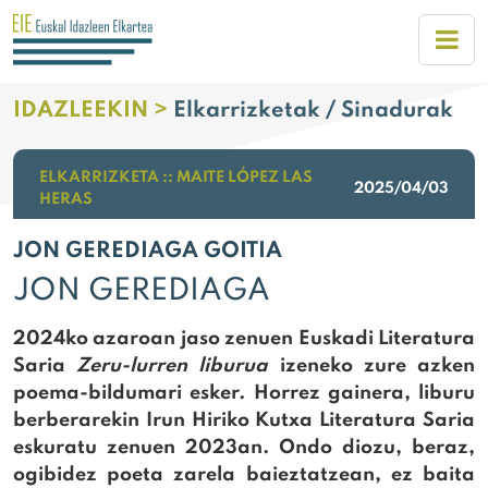
IDAZLEEKIN >
Elkarrizketak / Sinadurak
ELKARRIZKETA :: MAITE LÓPEZ LAS
2025/04/03
HERAS
JON GEREDIAGA GOITIA
JON GEREDIAGA
2024ko azaroan jaso zenuen Euskadi Literatura
Saria
Zeru-lurren liburua
izeneko zure azken
poema-bildumari esker. Horrez gainera, liburu
berberarekin Irun Hiriko Kutxa Literatura Saria
eskuratu zenuen 2023an. Ondo diozu, beraz,
ogibidez poeta zarela baieztatzean, ez baita