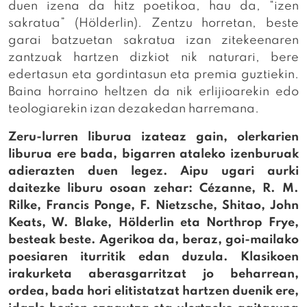
duen izena da hitz poetikoa, hau da, “izen
sakratua” (Hölderlin). Zentzu horretan, beste
garai batzuetan sakratua izan zitekeenaren
zantzuak hartzen dizkiot nik naturari, bere
edertasun eta gordintasun eta premia guztiekin.
Baina horraino heltzen da nik erlijioarekin edo
teologiarekin izan dezakedan harremana.
Zeru-lurren liburua izateaz gain, olerkarien
liburua ere bada, bigarren ataleko izenburuak
adierazten duen legez. Aipu ugari aurki
daitezke liburu osoan zehar: Cézanne, R. M.
Rilke, Francis Ponge, F. Nietzsche, Shitao, John
Keats, W. Blake, Hölderlin eta Northrop Frye,
besteak beste. Agerikoa da, beraz, goi-mailako
poesiaren iturritik edan duzula. Klasikoen
irakurketa aberasgarritzat jo beharrean,
ordea, bada hori elitistatzat hartzen duenik ere,