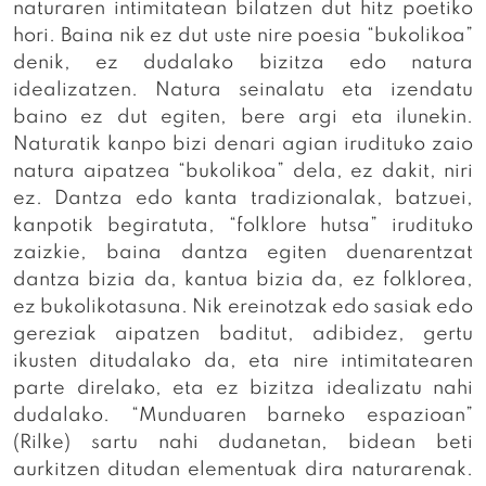
naturaren intimitatean bilatzen dut hitz poetiko
hori. Baina nik ez dut uste nire poesia “bukolikoa”
denik, ez dudalako bizitza edo natura
idealizatzen. Natura seinalatu eta izendatu
baino ez dut egiten, bere argi eta ilunekin.
Naturatik kanpo bizi denari agian irudituko zaio
natura aipatzea “bukolikoa” dela, ez dakit, niri
ez. Dantza edo kanta tradizionalak, batzuei,
kanpotik begiratuta, “folklore hutsa” irudituko
zaizkie, baina dantza egiten duenarentzat
dantza bizia da, kantua bizia da, ez folklorea,
ez bukolikotasuna. Nik ereinotzak edo sasiak edo
gereziak aipatzen baditut, adibidez, gertu
ikusten ditudalako da, eta nire intimitatearen
parte direlako, eta ez bizitza idealizatu nahi
dudalako. “Munduaren barneko espazioan”
(Rilke) sartu nahi dudanetan, bidean beti
aurkitzen ditudan elementuak dira naturarenak.