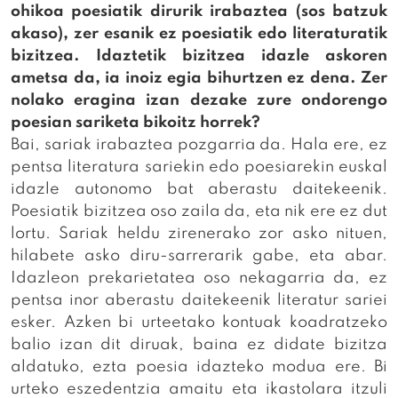
ohikoa poesiatik dirurik irabaztea (sos batzuk
akaso), zer esanik ez poesiatik edo literaturatik
bizitzea. Idaztetik bizitzea idazle askoren
ametsa da, ia inoiz egia bihurtzen ez dena. Zer
nolako eragina izan dezake zure ondorengo
poesian sariketa bikoitz horrek?
Bai, sariak irabaztea pozgarria da. Hala ere, ez
pentsa literatura sariekin edo poesiarekin euskal
idazle autonomo bat aberastu daitekeenik.
Poesiatik bizitzea oso zaila da, eta nik ere ez dut
lortu. Sariak heldu zirenerako zor asko nituen,
hilabete asko diru-sarrerarik gabe, eta abar.
Idazleon prekarietatea oso nekagarria da, ez
pentsa inor aberastu daitekeenik literatur sariei
esker. Azken bi urteetako kontuak koadratzeko
balio izan dit diruak, baina ez didate bizitza
aldatuko, ezta poesia idazteko modua ere. Bi
urteko eszedentzia amaitu eta ikastolara itzuli