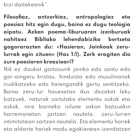
bizi daitekeenik”.
Filosofiaz, antzerkiaz, antropologiaz eta
poesiaz hitz egin dugu, baina ez dugu teologia
aipatu. Azken poema-liburuaren izenburuak
nahitaez Bibliako lehendabiziko bertseta
gogorarazten du: «Hasieran, Jainkoak zeru-
lurrak egin zituen» (Has 1:1). Zerk eragiten dio
zure poesiaren kreazioari?
Nik ez daukat gaitasunik jainko edo santu edo
goi-aingeru kristau, hinduista edo musulmanak
irudikatzeko edo haiengandik gertu sentitzeko.
Baina zeru-lur hauexetan ikus dezaket leku
batzuek, naturak sortutako elementu askok eta
askok, nire barneko isilune sakon batzuekin
harremanetan jartzen nautela, zeru-lurren
intimitatean sartzen nautela. Eta elementu horiek
eta aldarte horiek modu egokienean izendatzen