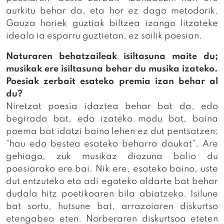
aurkitu behar da, eta hor ez dago metodorik.
Gauza horiek guztiak biltzea izango litzateke
ideala ia esparru guztietan, ez soilik poesian.
Naturaren behatzaileak isiltasuna maite du;
musikak ere isiltasuna behar du musika izateko.
Poesiak zerbait esateko premia izan behar al
du?
Niretzat poesia idaztea behar bat da, edo
begirada bat, edo izateko modu bat, baina
poema bat idatzi baino lehen ez dut pentsatzen:
“hau edo bestea esateko beharra daukat”. Are
gehiago, zuk musikaz diozuna balio du
poesiarako ere bai. Nik ere, esateko baino, uste
dut entzuteko eta adi egoteko aldarte bat behar
dudala hitz poetikoaren bila abiatzeko. Isilune
bat sortu, hutsune bat, arrazoiaren diskurtso
etengabea eten. Norberaren diskurtsoa eteten