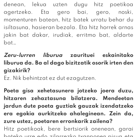
denean, lekua uzten dugu hitz poetikoa
agertzeko. Eta gero bai, gero, noski,
momenturen batean, hitz batek urratu behar du
isiltasuna, hasieran bezala. Eta hitz horrek arnas
jakin bat dakar, irudiak, erritmo bat, aldarte
bat…
Zeru-lurren liburua
zaurituei eskainitako
liburua da. Ba al dago bizitzatik osorik irten den
gizakirik?
Ez. Nik behintzat ez dut ezagutzen.
Poeta gisa xehetasunera jotzeko joera duzu,
hitzaren zehaztasuna bilatzera. Mendeetan
jardun dute poeta guztiak gauzak izendatzeko
era egokia aurkitzeko ahaleginean. Zein da,
zure ustez, poetaren erronkarik zailena?
Hitz poetikoak, bere bertsiorik onenean, garai
bateko urre edo zilarrezko txanponen pisua eta