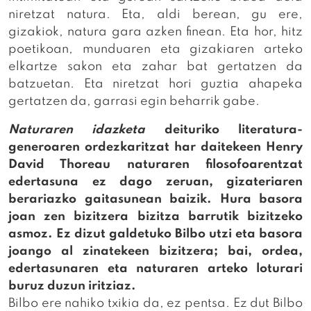
niretzat natura. Eta, aldi berean, gu ere,
gizakiok, natura gara azken finean. Eta hor, hitz
poetikoan, munduaren eta gizakiaren arteko
elkartze sakon eta zahar bat gertatzen da
batzuetan. Eta niretzat hori guztia ahapeka
gertatzen da, garrasi egin beharrik gabe.
Naturaren idazketa
deituriko literatura-
generoaren ordezkaritzat har daitekeen Henry
David Thoreau naturaren filosofoarentzat
edertasuna ez dago zeruan, gizateriaren
berariazko gaitasunean baizik. Hura basora
joan zen bizitzera bizitza barrutik bizitzeko
asmoz. Ez dizut galdetuko Bilbo utzi eta basora
joango al zinatekeen bizitzera; bai, ordea,
edertasunaren eta naturaren arteko loturari
buruz duzun iritziaz.
Bilbo ere nahiko txikia da, ez pentsa. Ez dut Bilbo