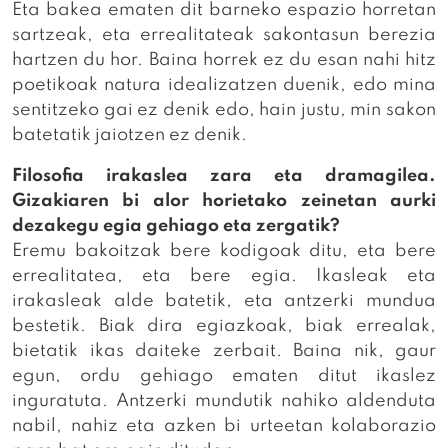
Eta bakea ematen dit barneko espazio horretan
sartzeak, eta errealitateak sakontasun berezia
hartzen du hor. Baina horrek ez du esan nahi hitz
poetikoak natura idealizatzen duenik, edo mina
sentitzeko gai ez denik edo, hain justu, min sakon
batetatik jaiotzen ez denik.
Filosofia irakaslea zara eta dramagilea.
Gizakiaren bi alor horietako zeinetan aurki
dezakegu egia gehiago eta zergatik?
Eremu bakoitzak bere kodigoak ditu, eta bere
errealitatea, eta bere egia. Ikasleak eta
irakasleak alde batetik, eta antzerki mundua
bestetik. Biak dira egiazkoak, biak errealak,
bietatik ikas daiteke zerbait. Baina nik, gaur
egun, ordu gehiago ematen ditut ikaslez
inguratuta. Antzerki mundutik nahiko aldenduta
nabil, nahiz eta azken bi urteetan kolaborazio