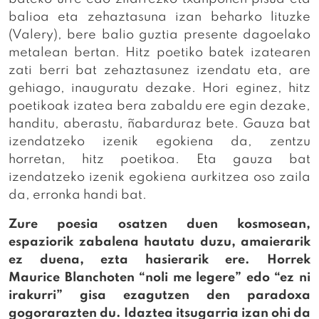
balioa eta zehaztasuna izan beharko lituzke
(Valery), bere balio guztia presente dagoelako
metalean bertan. Hitz poetiko batek izatearen
zati berri bat zehaztasunez izendatu eta, are
gehiago, inauguratu dezake. Hori eginez, hitz
poetikoak izatea bera zabaldu ere egin dezake,
handitu, aberastu, ñabarduraz bete. Gauza bat
izendatzeko izenik egokiena da, zentzu
horretan, hitz poetikoa. Eta gauza bat
izendatzeko izenik egokiena aurkitzea oso zaila
da, erronka handi bat.
Zure poesia osatzen duen kosmosean,
espaziorik zabalena hautatu duzu, amaierarik
ez duena, ezta hasierarik ere. Horrek
Maurice Blanchoten “noli me legere” edo “ez ni
irakurri” gisa ezagutzen den paradoxa
gogorarazten du. Idaztea itsugarria izan ohi da