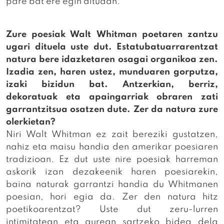
pare bat ere egin ditudan.
Zure poesiak Walt Whitman poetaren zantzu
ugari dituela uste dut. Estatubatuarrarentzat
natura bere idazketaren osagai organikoa zen.
Izadia zen, haren ustez, munduaren gorputza,
izaki bizidun bat. Antzerkian, berriz,
dekoratuak eta apaingarriak obraren zati
garrantzitsua osatzen dute. Zer da natura zure
olerkietan?
Niri Walt Whitman ez zait bereziki gustatzen,
nahiz eta maisu handia den amerikar poesiaren
tradizioan. Ez dut uste nire poesiak harreman
askorik izan dezakeenik haren poesiarekin,
baina naturak garrantzi handia du Whitmanen
poesian, hori egia da. Zer den natura hitz
poetikoarentzat? Uste dut zeru-lurren
intimitatean eta gurean sartzeko bidea dela