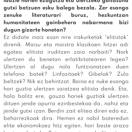
idazle horien ezagutza eta ulertzeko gaitasuna
gutxi batzuen esku balego bezala. Zer esango
zenuke literaturari buruz, hezkuntzan
humanitateen gainbehera nabarmena bizi
dugun gizarte honetan?
Ez didate inoiz esan nire irakurketak “elitistak”
direnik. Maisu eta maistra klasikoen hitzei adi
egotea elitista iruditzen zaio norbaiti? Nork
ulertzen du benetan erlatibitatearen legea?
Ulertzen al dugu nola funtzionatzen duen
telefono batek? Linfozitoek? Gibelak? Zulo
beltzek? Nik ez behintzat. Baina ez nuke esango
hori guztia ulertzen saiatzea elitista denik. Eta,
hala balitz ere, gauza horiek guztiak ulertzen
dituen jende apurra ezinbestekoa da, nahiz eta
jende gutxi izan. Berdin zait elitea diren edo ez,
beharrezkoak dira. Hemen ez nabil boteredun
elite ekonomikoez hitz egiten, hori beste arazo