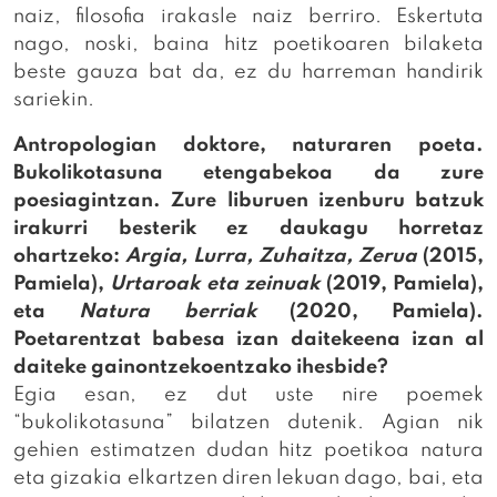
naiz, filosofia irakasle naiz berriro. Eskertuta
nago, noski, baina hitz poetikoaren bilaketa
beste gauza bat da, ez du harreman handirik
sariekin.
Antropologian doktore, naturaren poeta.
Bukolikotasuna etengabekoa da zure
poesiagintzan. Zure liburuen izenburu batzuk
irakurri besterik ez daukagu horretaz
ohartzeko:
Argia, Lurra, Zuhaitza, Zerua
(2015,
Pamiela),
Urtaroak eta zeinuak
(2019, Pamiela),
eta
Natura berriak
(2020, Pamiela).
Poetarentzat babesa izan daitekeena izan al
daiteke gainontzekoentzako ihesbide?
Egia esan, ez dut uste nire poemek
“bukolikotasuna” bilatzen dutenik. Agian nik
gehien estimatzen dudan hitz poetikoa natura
eta gizakia elkartzen diren lekuan dago, bai, eta