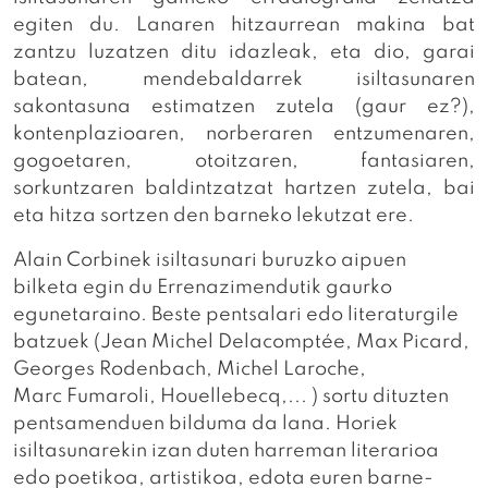
egiten du. Lanaren hitzaurrean makina bat
zantzu luzatzen ditu idazleak, eta dio, garai
batean, mendebaldarrek isiltasunaren
sakontasuna estimatzen zutela (gaur ez?),
kontenplazioaren, norberaren entzumenaren,
gogoetaren, otoitzaren, fantasiaren,
sorkuntzaren baldintzatzat hartzen zutela, bai
eta hitza sortzen den barneko lekutzat ere.
Alain Corbinek isiltasunari buruzko aipuen
bilketa egin du Errenazimendutik gaurko
egunetaraino. Beste pentsalari edo literaturgile
batzuek (Jean Michel Delacomptée, Max Picard,
Georges Rodenbach, Michel Laroche,
Marc Fumaroli, Houellebecq,... ) sortu dituzten
pentsamenduen bilduma da lana. Horiek
isiltasunarekin izan duten harreman literarioa
edo poetikoa, artistikoa, edota euren barne-