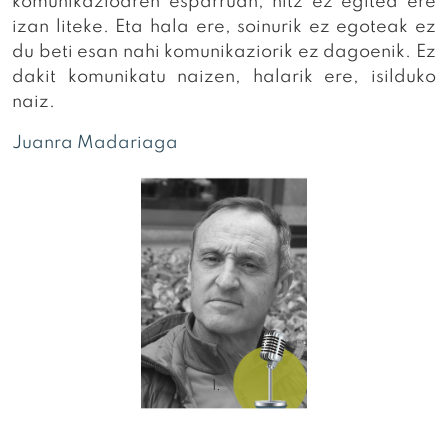
komunikazioaren esparruan, hitz ez egitea ere
izan liteke. Eta hala ere, soinurik ez egoteak ez
du beti esan nahi komunikaziorik ez dagoenik. Ez
dakit komunikatu naizen, halarik ere, isilduko
naiz.
Juanra Madariaga