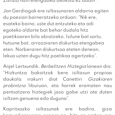
Zarata hain etengabea betikotu ez dadin”.
Jon Gerdiagak ere isiltasunaren aldarria egiten
du poesian barneratzeko orduan: “Nik ere,
esateko baino, uste dut entzuteko eta adi
egoteko aldarte bat behar dudala hitz
poetikoaren bila abiatzeko. Isilune bat sortu,
hutsune bat, arrazoiaren diskurtso etengabea
eten. Norberaren diskurtsoa eteten denean,
lekua uzten dugu hitz poetikoa agertzeko”.
Anjel Lertxundik,
Berbelitzen Hiztegia
lanean dio:
“Hizkuntza bakoitzak bere isiltasun propioa
daukala irakurri diot Canettiri
Gizakiaren
probintzia
liburuan, eta horrek eramaten nau
pentsatzera hiztegiek jaso gabe utzi ote duten
isiltzen genuena edo duguna”.
Kapritxozko isiltasunak ere badira, giza