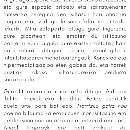
eta gure espazio pribatu eta sakratuenaren
funtsezko zeregina den isiltasun hori ahaztua
dugula, eta ez dagoela soinu falta horrentzako
lekurik. Mila zalaparta ditugu gure inguruan,
gure gizartean, eta ematen du isiltasuna
baztertu egin dugula gure existentzietatik, hain
barneraturik ditugun tresna teknologikoen
intentsitatearen mehatxuarengatik. Konexioa eta
hipermediatizazioa eten gabea da, eta horrek
guztiak, akaso, isiltasunarekiko beldurra
sorrarazi du.
Gure literaturan adibide asko ditugu. Alderrai
ibilita, hauxek ekarriko ditut: Felipe Juaristik
duela urte pare bat edo,
Harrizko gaitz hau
poema bilduma kaleratu zuen, non isiltasuna eta
gelditasuna poema askotan agertzen diren. Jose
Angel Irigarayk ere beti erakutsi du