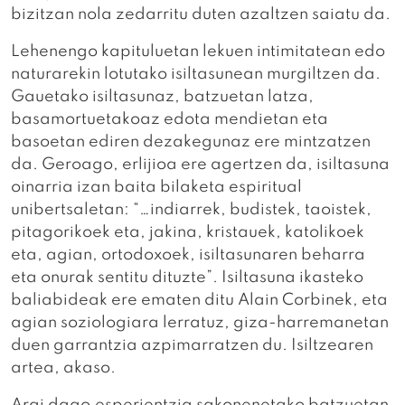
bizitzan nola zedarritu duten azaltzen saiatu da.
Lehenengo kapituluetan lekuen intimitatean edo
naturarekin lotutako isiltasunean murgiltzen da.
Gauetako isiltasunaz, batzuetan latza,
basamortuetakoaz edota mendietan eta
basoetan ediren dezakegunaz ere mintzatzen
da. Geroago, erlijioa ere agertzen da, isiltasuna
oinarria izan baita bilaketa espiritual
unibertsaletan: “…indiarrek, budistek, taoistek,
pitagorikoek eta, jakina, kristauek, katolikoek
eta, agian, ortodoxoek, isiltasunaren beharra
eta onurak sentitu dituzte”. Isiltasuna ikasteko
baliabideak ere ematen ditu Alain Corbinek, eta
agian soziologiara lerratuz, giza-harremanetan
duen garrantzia azpimarratzen du. Isiltzearen
artea, akaso.
Argi dago esperientzia sakonenetako batzuetan,