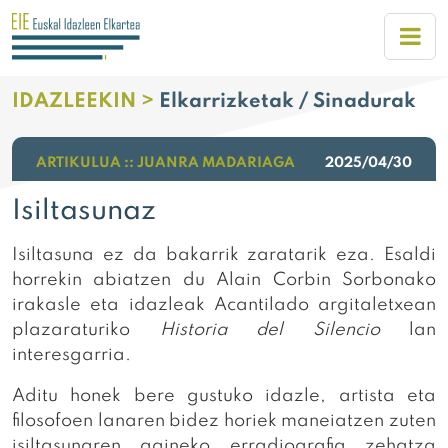
IDAZLEEKIN >
Elkarrizketak / Sinadurak
ARTIKULUA :: JUANRA MADARIAGA
2025/04/30
Isiltasunaz
Isiltasuna ez da bakarrik zaratarik eza. Esaldi
horrekin abiatzen du Alain Corbin Sorbonako
irakasle eta idazleak Acantilado argitaletxean
plazaraturiko
Historia del Silencio
lan
interesgarria.
Aditu honek bere gustuko idazle, artista eta
filosofoen lanaren bidez horiek maneiatzen zuten
isiltasunaren gaineko erradiografia zehatza