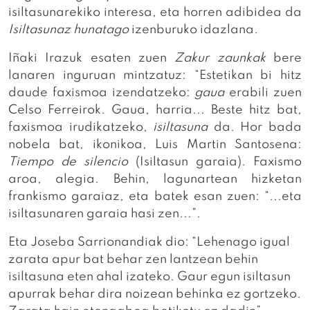
isiltasunarekiko interesa, eta horren adibidea da
Isiltasunaz hunatago
izenburuko idazlana.
Iñaki Irazuk esaten zuen
Zakur zaunkak
bere
lanaren inguruan mintzatuz: “Estetikan bi hitz
daude faxismoa izendatzeko:
gaua
erabili zuen
Celso Ferreirok. Gaua, harria... Beste hitz bat,
faxismoa irudikatzeko,
isiltasuna
da. Hor bada
nobela bat, ikonikoa, Luis Martin Santosena:
Tiempo de silencio
(Isiltasun garaia). Faxismo
aroa, alegia. Behin, lagunartean hizketan
frankismo garaiaz, eta batek esan zuen: “...eta
isiltasunaren garaia hasi zen...”.
Eta Joseba Sarrionandiak dio: “Lehenago igual
zarata apur bat behar zen lantzean behin
isiltasuna eten ahal izateko. Gaur egun isiltasun
apurrak behar dira noizean behinka ez gortzeko.