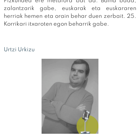
Pizkundea ere metafora bat da. Baina bada,
zalantzarik gabe, euskarak eta euskararen
herriak hemen eta orain behar duen zerbait. 25.
Korrikari itxaroten egon beharrik gabe.
Urtzi Urkizu