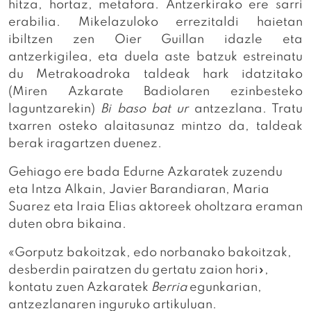
hitza, hortaz, metafora. Antzerkirako ere sarri
erabilia. Mikelazuloko errezitaldi haietan
ibiltzen zen Oier Guillan idazle eta
antzerkigilea, eta duela aste batzuk estreinatu
du Metrakoadroka taldeak hark idatzitako
(Miren Azkarate Badiolaren ezinbesteko
laguntzarekin)
Bi baso bat ur
antzezlana. Tratu
txarren osteko alaitasunaz mintzo da, taldeak
berak iragartzen duenez.
Gehiago ere bada Edurne Azkaratek zuzendu
eta Intza Alkain, Javier Barandiaran, Maria
Suarez eta Iraia Elias aktoreek oholtzara eraman
duten obra bikaina.
«Gorputz bakoitzak, edo norbanako bakoitzak,
desberdin pairatzen du gertatu zaion hori»,
kontatu zuen Azkaratek
Berria
egunkarian,
antzezlanaren inguruko artikuluan.