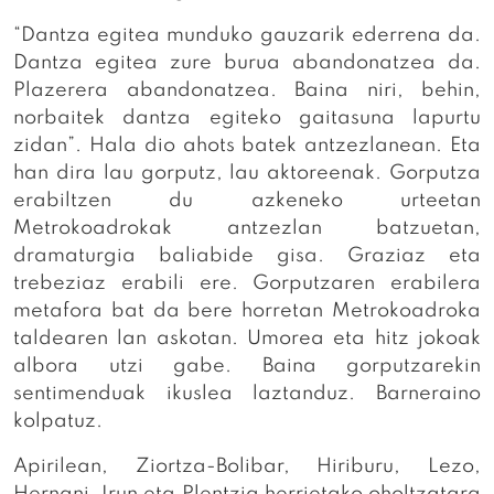
“Dantza egitea munduko gauzarik ederrena da.
Dantza egitea zure burua abandonatzea da.
Plazerera abandonatzea. Baina niri, behin,
norbaitek dantza egiteko gaitasuna lapurtu
zidan”. Hala dio ahots batek antzezlanean. Eta
han dira lau gorputz, lau aktoreenak. Gorputza
erabiltzen du azkeneko urteetan
Metrokoadrokak antzezlan batzuetan,
dramaturgia baliabide gisa. Graziaz eta
trebeziaz erabili ere. Gorputzaren erabilera
metafora bat da bere horretan Metrokoadroka
taldearen lan askotan. Umorea eta hitz jokoak
albora utzi gabe. Baina gorputzarekin
sentimenduak ikuslea laztanduz. Barneraino
kolpatuz.
Apirilean, Ziortza-Bolibar, Hiriburu, Lezo,
Hernani, Irun eta Plentzia herrietako oholtzatara