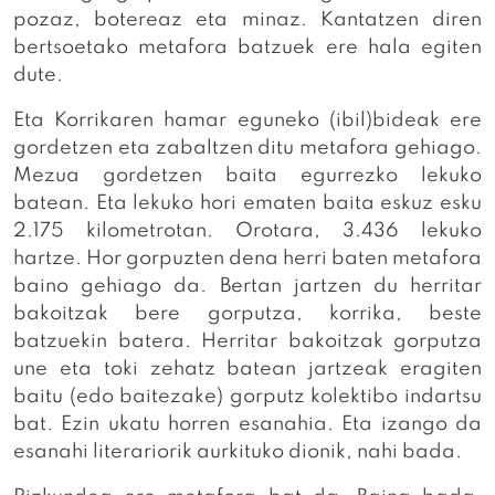
pozaz, botereaz eta minaz. Kantatzen diren
bertsoetako metafora batzuek ere hala egiten
dute.
Eta Korrikaren hamar eguneko (ibil)bideak ere
gordetzen eta zabaltzen ditu metafora gehiago.
Mezua gordetzen baita egurrezko lekuko
batean. Eta lekuko hori ematen baita eskuz esku
2.175 kilometrotan. Orotara, 3.436 lekuko
hartze. Hor gorpuzten dena herri baten metafora
baino gehiago da. Bertan jartzen du herritar
bakoitzak bere gorputza, korrika, beste
batzuekin batera. Herritar bakoitzak gorputza
une eta toki zehatz batean jartzeak eragiten
baitu (edo baitezake) gorputz kolektibo indartsu
bat. Ezin ukatu horren esanahia. Eta izango da
esanahi literariorik aurkituko dionik, nahi bada.