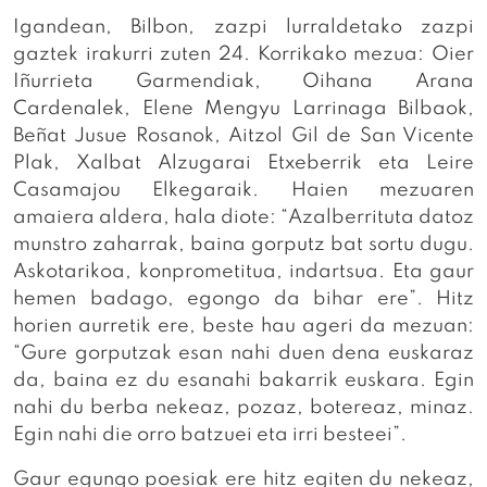
Igandean, Bilbon, zazpi lurraldetako zazpi
gaztek irakurri zuten 24. Korrikako mezua: Oier
Iñurrieta Garmendiak, Oihana Arana
Cardenalek, Elene Mengyu Larrinaga Bilbaok,
Beñat Jusue Rosanok, Aitzol Gil de San Vicente
Plak, Xalbat Alzugarai Etxeberrik eta Leire
Casamajou Elkegaraik. Haien mezuaren
amaiera aldera, hala diote: “Azalberrituta datoz
munstro zaharrak, baina gorputz bat sortu dugu.
Askotarikoa, konprometitua, indartsua. Eta gaur
hemen badago, egongo da bihar ere”. Hitz
horien aurretik ere, beste hau ageri da mezuan:
“Gure gorputzak esan nahi duen dena euskaraz
da, baina ez du esanahi bakarrik euskara. Egin
nahi du berba nekeaz, pozaz, botereaz, minaz.
Egin nahi die orro batzuei eta irri besteei”.
Gaur egungo poesiak ere hitz egiten du nekeaz,