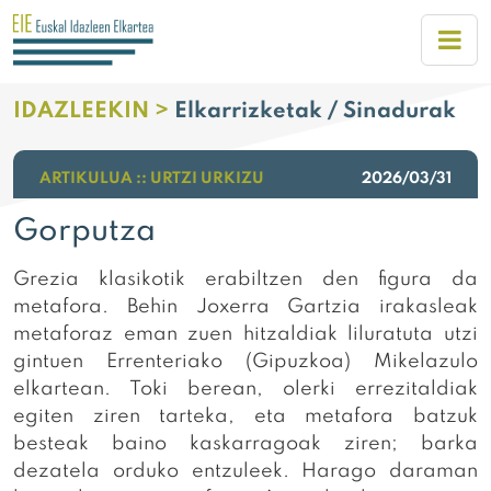
IDAZLEEKIN >
Elkarrizketak / Sinadurak
ARTIKULUA :: URTZI URKIZU
2026/03/31
Gorputza
Grezia klasikotik erabiltzen den figura da
metafora. Behin Joxerra Gartzia irakasleak
metaforaz eman zuen hitzaldiak liluratuta utzi
gintuen Errenteriako (Gipuzkoa) Mikelazulo
elkartean. Toki berean, olerki errezitaldiak
egiten ziren tarteka, eta metafora batzuk
besteak baino kaskarragoak ziren; barka
dezatela orduko entzuleek. Harago daraman