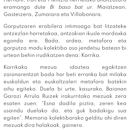
eramango dute
Bi baso bat ur.
Maiatzean,
Gasteizera, Zumaiara eta Villabonara.
Gorputzaren erabilera intimoago bat litzateke
antzezlan horretakoa, antzokian ikusle mordoxka
egonda ere. Bada, ordea, metafora eta
gorputza modu kolektibo oso jendetsu batean bi
urtean behin irudikatzen dena: Korrika.
Korrikako mezua idaztea egokitzen
zaionarentzat bada hor beti erronka bat milaka
euskaldun eta euskaltzaleri metafora batekin
oihu egiteko. Duela bi urte, kasurako, Baionan
Garazi Arrula Ruizek irakurritako mezuak zera
esaten zuen: “Esna dadila piztia, zeren kea
usaindu duelako da, eta guk badakigu sua
egiten”. Memoria kolektiborako gelditu ohi diren
mezuak dira halakoak, gainera.