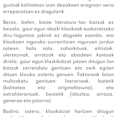
guztiak kalitatean izan dezakeen eraginari serio
erreparatzen ez diogularik.
Beraz, behin, beste literatura-lan batzuk ez
bezala, gaur egun idazki klasikoak euskaratzeko
diru-laguntza jakinik ez dagoela esanda, eta
klasikoen inguruko aurreiritzien inguruan jardun
ostean, hala nola, zaharkituak, elitistak,
ulertezinak, arrotzak eta abadeen kontuak
direla, gaur egun klaskikotzat jotzen ditugun lan
batzuk zerrendatu genituen eta zerk egiten
dituen klasiko aztertu genuen. Faktoreak bitan
multzokatu genituen: literarioak, batetik
(kalitatea eta originaltasuna), eta
extraliterarioak, bestetik (idazlea, arraza,
generoa eta jatorria).
Badira, ostera, klasikotzat hartzen ditugun