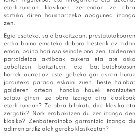
etorkizunean klasikoen zerrendan ze obra
sartuko diren hausnartzeko abagunea izango
zen.
Egia esateko, saio bakoitzean, prestatutakoaren
erdia baino emateko debora besterik ez zidan
eman, baina hori oso seinale ona zen, taldearen
partaidetza aktiboak aukera eta ate asko
zabaltzen baitzituen, eta bat-batekotasun
horrek aurretiaz uste gabeko gai askori buruz
jarduteko parada eskaini zuen. Beste hainbat
galderen artean, honako hauek erantzuten
saiatu ginen: ze obra izango dira klasikoak
etorkizunean? Ze obra bilakatu dira klasiko eta
zergatik? Nork erabakitzen du zer izango den
klasiko? Zenbaterainoko garrantzia izango du
adimen artifizialak geroko klasikoetan?