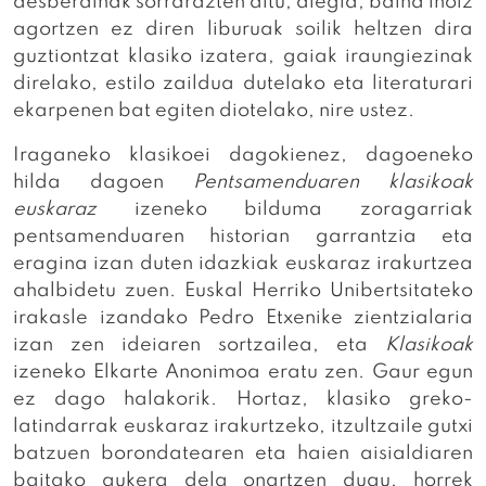
desberdinak sorrarazten ditu, alegia, baina inoiz
agortzen ez diren liburuak soilik heltzen dira
guztiontzat klasiko izatera, gaiak iraungiezinak
direlako, estilo zaildua dutelako eta literaturari
ekarpenen bat egiten diotelako, nire ustez.
Iraganeko klasikoei dagokienez, dagoeneko
hilda dagoen
Pentsamenduaren klasikoak
euskaraz
izeneko bilduma zoragarriak
pentsamenduaren historian garrantzia eta
eragina izan duten idazkiak euskaraz irakurtzea
ahalbidetu zuen. Euskal Herriko Unibertsitateko
irakasle izandako Pedro Etxenike zientzialaria
izan zen ideiaren sortzailea, eta
Klasikoak
izeneko Elkarte Anonimoa eratu zen. Gaur egun
ez dago halakorik. Hortaz, klasiko greko-
latindarrak euskaraz irakurtzeko, itzultzaile gutxi
batzuen borondatearen eta haien aisialdiaren
baitako aukera dela onartzen dugu, horrek