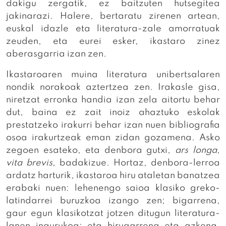
dakigu zergatik, ez baitzuten hutsegitea
jakinarazi. Halere, bertaratu zirenen artean,
euskal idazle eta literatura-zale amorratuak
zeuden, eta eurei esker, ikastaro zinez
aberasgarria izan zen.
Ikastaroaren muina literatura unibertsalaren
nondik norakoak aztertzea zen. Irakasle gisa,
niretzat erronka handia izan zela aitortu behar
dut, baina ez zait inoiz ahaztuko eskolak
prestatzeko irakurri behar izan nuen bibliografia
osoa irakurtzeak eman zidan gozamena. Asko
zegoen esateko, eta denbora gutxi,
ars longa,
vita brevis
, badakizue. Hortaz, denbora-lerroa
ardatz harturik, ikastaroa hiru ataletan banatzea
erabaki nuen: lehenengo saioa klasiko greko-
latindarrei buruzkoa izango zen; bigarrena,
gaur egun klasikotzat jotzen ditugun literatura-
lanen ingurukoa; eta hirugarrena eta azkena,