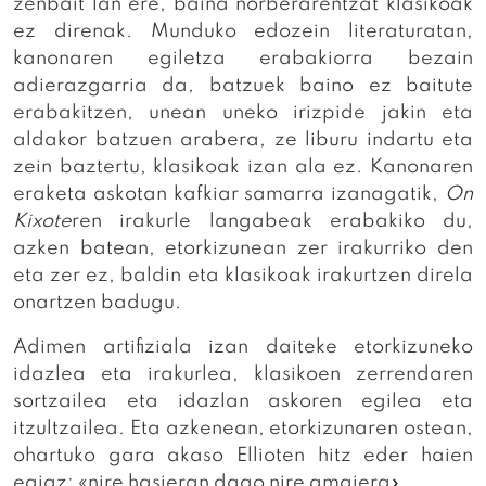
zenbait lan ere, baina norberarentzat klasikoak
ez direnak. Munduko edozein literaturatan,
kanonaren egiletza erabakiorra bezain
adierazgarria da, batzuek baino ez baitute
erabakitzen, unean uneko irizpide jakin eta
aldakor batzuen arabera, ze liburu indartu eta
zein baztertu, klasikoak izan ala ez. Kanonaren
eraketa askotan kafkiar samarra izanagatik,
On
Kixote
ren irakurle langabeak erabakiko du,
azken batean, etorkizunean zer irakurriko den
eta zer ez, baldin eta klasikoak irakurtzen direla
onartzen badugu.
Adimen artifiziala izan daiteke etorkizuneko
idazlea eta irakurlea, klasikoen zerrendaren
sortzailea eta idazlan askoren egilea eta
itzultzailea. Eta azkenean, etorkizunaren ostean,
ohartuko gara akaso Ellioten hitz eder haien
egiaz: «nire hasieran dago nire amaiera».