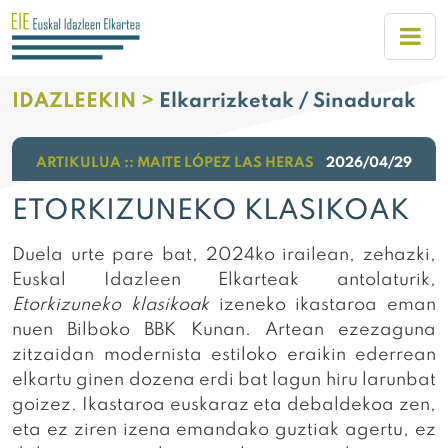
IDAZLEEKIN >
Elkarrizketak / Sinadurak
ARTIKULUA :: MAITE LÓPEZ LAS HERAS
2026/04/29
ETORKIZUNEKO KLASIKOAK
Duela urte pare bat, 2024ko irailean, zehazki,
Euskal Idazleen Elkarteak antolaturik,
Etorkizuneko klasikoak
izeneko ikastaroa eman
nuen Bilboko BBK Kunan. Artean ezezaguna
zitzaidan modernista estiloko eraikin ederrean
elkartu ginen dozena erdi bat lagun hiru larunbat
goizez. Ikastaroa euskaraz eta debaldekoa zen,
eta ez ziren izena emandako guztiak agertu, ez