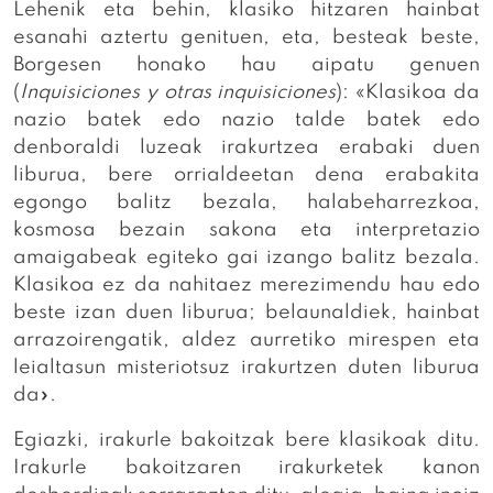
Lehenik eta behin, klasiko hitzaren hainbat
esanahi aztertu genituen, eta, besteak beste,
Borgesen honako hau aipatu genuen
(
Inquisiciones y otras inquisiciones
): «Klasikoa da
nazio batek edo nazio talde batek edo
denboraldi luzeak irakurtzea erabaki duen
liburua, bere orrialdeetan dena erabakita
egongo balitz bezala, halabeharrezkoa,
kosmosa bezain sakona eta interpretazio
amaigabeak egiteko gai izango balitz bezala.
Klasikoa ez da nahitaez merezimendu hau edo
beste izan duen liburua; belaunaldiek, hainbat
arrazoirengatik, aldez aurretiko mirespen eta
leialtasun misteriotsuz irakurtzen duten liburua
da».
Egiazki, irakurle bakoitzak bere klasikoak ditu.
Irakurle bakoitzaren irakurketek kanon