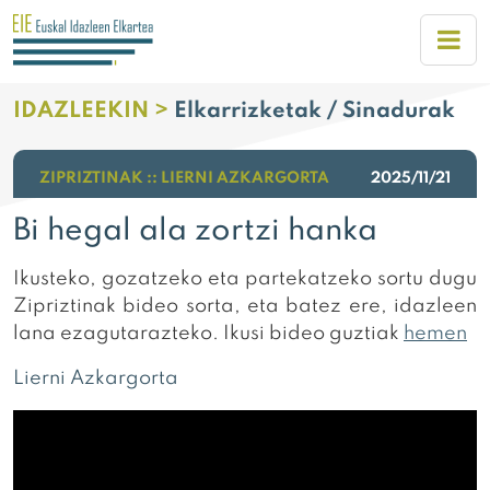
IDAZLEEKIN >
Elkarrizketak / Sinadurak
ZIPRIZTINAK :: LIERNI AZKARGORTA
2025/11/21
Bi hegal ala zortzi hanka
Ikusteko, gozatzeko eta partekatzeko sortu dugu
Zipriztinak bideo sorta, eta batez ere, idazleen
lana ezagutarazteko. Ikusi bideo guztiak
hemen
Lierni Azkargorta