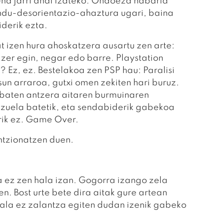
zena jarri ahal izateko. Ondoeza nabaria
du-desorientazio-ahaztura ugari, baina
iderik ezta.
 izen hura ahoskatzera ausartu zen arte:
zer egin, negar edo barre. Playstation
? Ez, ez. Bestelakoa zen PSP hau: Paralisi
n arraroa, gutxi omen zekiten hari buruz.
 baten antzera aitaren burmuinaren
zuela batetik, eta sendabiderik gabekoa
rik ez. Game Over.
ntzionatzen duen.
a ez zen hala izan. Gogorra izango zela
n. Bost urte bete dira aitak gure artean
 ala ez zalantza egiten dudan izenik gabeko