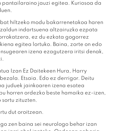
n pantailaraino jauzi egitea. Kuriosoa da
duen.
 bat hiltzeko modu bakarrenetakoa haren
a zaldun indartsuena altzairuzko ezpata
orrokatzera, ez du ezkata gogorrez
ikiena egitea lortuko. Baina, zorte on edo
nsugearen izena ezagutzera iritsi denak,
i.
atua Izan Ez Daitekeen Hura, Harry
bezala. Etsaia. Edo ez derrigor. Deitu
na juduek jainkoaren izena esatea
abu horren ordezko beste hamaika ez-izen,
sortu zituzten.
rtu dut oroitzean.
go zen baina sei neurologo behar izan