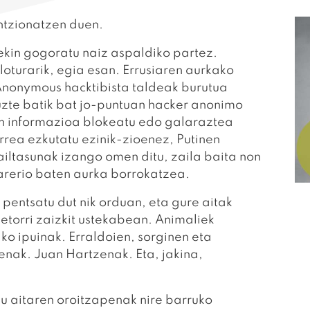
ntzionatzen duen.
arekin gogoratu naiz aspaldiko partez.
loturarik, egia esan. Errusiaren aurkako
 Anonymous hacktibista taldeak burutua
zte batik bat jo-puntuan hacker anonimo
en informazioa blokeatu edo galaraztea
rrea ezkutatu ezinik-zioenez, Putinen
iltasunak izango omen ditu, zaila baita non
arerio baten aurka borrokatzea.
 pentsatu dut nik orduan, eta gure aitak
etorri zaizkit ustekabean. Animaliek
ako ipuinak. Erraldoien, sorginen eta
enak. Juan Hartzenak. Eta, jakina,
du aitaren oroitzapenak nire barruko