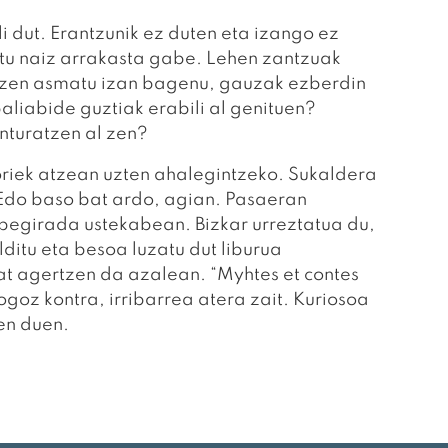
li dut. Erantzunik ez duten eta izango ez
atu naiz arrakasta gabe. Lehen zantzuak
artzen asmatu izan bagenu, gauzak ezberdin
aliabide guztiak erabili al genituen?
nturatzen al zen?
oriek atzean uzten ahalegintzeko. Sukaldera
 Edo baso bat ardo, agian. Pasaeran
 begirada ustekabean. Bizkar urreztatua du,
ditu eta besoa luzatu dut liburua
at agertzen da azalean. “Myhtes et contes
ogoz kontra, irribarrea atera zait. Kuriosoa
en duen.