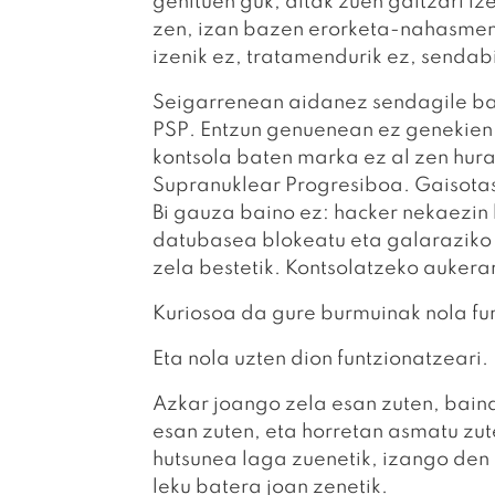
genituen guk, aitak zuen gaitzari i
zen, izan bazen erorketa-nahasmen
izenik ez, tratamendurik ez, sendab
Seigarrenean aidanez sendagile bat
PSP. Entzun genuenean ez genekien 
kontsola baten marka ez al zen hura
Supranuklear Progresiboa. Gaisotasu
Bi gauza baino ez: hacker nekaezin
datubasea blokeatu eta galaraziko 
zela bestetik. Kontsolatzeko aukera
Kuriosoa da gure burmuinak nola fu
Eta nola uzten dion funtzionatzeari.
Azkar joango zela esan zuten, bain
esan zuten, eta horretan asmatu zute
hutsunea laga zuenetik, izango den
leku batera joan zenetik.