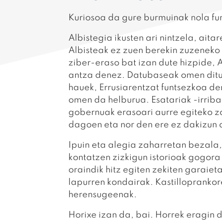
Kuriosoa da gure burmuinak nola fu
Albistegia ikusten ari nintzela, ait
Albisteak ez zuen berekin zuzeneko 
ziber-eraso bat izan dute hizpide,
antza denez. Datubaseak omen ditu
hauek, Errusiarentzat funtsezkoa d
omen da helburua. Esatariak -irriba
gobernuak erasoari aurre egiteko za
dagoen eta nor den ere ez dakizun 
Ipuin eta alegia zaharretan bezala,
kontatzen zizkigun istorioak gogora 
oraindik hitz egiten zekiten garaiet
lapurren kondairak. Kastilloprankor
herensugeenak.
Horixe izan da, bai. Horrek eragin 