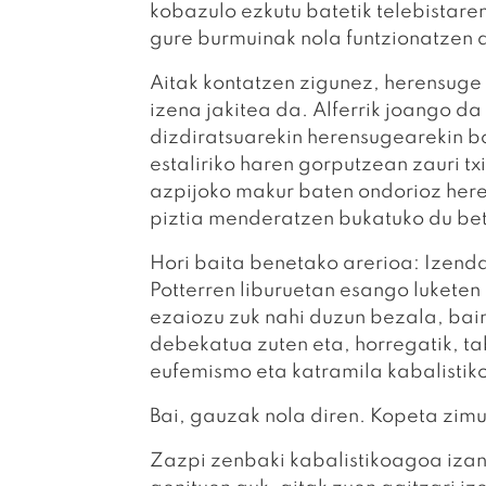
kobazulo ezkutu batetik telebistare
gure burmuinak nola funtzionatzen 
Aitak kontatzen zigunez, herensuge
izena jakitea da. Alferrik joango d
dizdiratsuarekin herensugearekin b
estaliriko haren gorputzean zauri tx
azpijoko makur baten ondorioz here
piztia menderatzen bukatuko du bet
Hori baita benetako arerioa: Izend
Potterren liburuetan esango luketen 
ezaiozu zuk nahi duzun bezala, bai
debekatua zuten eta, horregatik, t
eufemismo eta katramila kabalistiko 
Bai, gauzak nola diren. Kopeta zimu
Zazpi zenbaki kabalistikoagoa izan