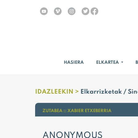
HASIERA
ELKARTEA
IDAZLEEKIN >
Elkarrizketak / Si
ZUTABEA :: XABIER ETXEBERRIA
ANONYMOUS