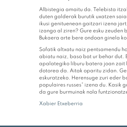
Albistegia amaitu da. Telebista itza
duten galderak burutik uxatzen sai
ikusi genituenean gaitzari izena j
izango al ziren? Gure esku zeuden b
Bukaera arte bere ondoan ginela ko
Sofatik altxatu naiz pentsamendu h
abiatu naiz, baso bat ur behar dut.
apalategiko liburu batera joan zait
dotorea da. Aitak oparitu zidan. Gel
eskuratzeko. Herensuge zuri eder b
populaires russes” izena du. Kasik g
da gure burmuinak nola funtzionatz
Xabier Etxeberria