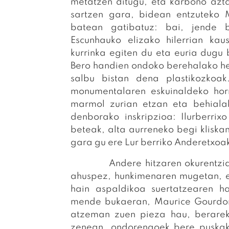
metatzen ditugu, eta karbono az
sartzen gara, bidean entzuteko 
batean gatibatuz: bai, jende b
Escunhauko elizako hilerrian ka
kurrinka egiten du eta euria dugu
Bero handien ondoko berehalako hez
salbu bistan dena plastikozkoak
monumentalaren eskuinaldeko hor
marmol zurian etzan eta behiala
denborako inskripzioa: Ilurberrixo 
beteak, alta aurreneko begi kliska
gara gu ere Lur berriko Anderetxoa
Andere hitzaren okurentzia hist
ahuspez, hunkimenaren mugetan, 
hain aspaldikoa suertatzearen ha
mende bukaeran, Maurice Gourdon 
atzeman zuen pieza hau, berareki
zenean, ondorengoek bere puskak 