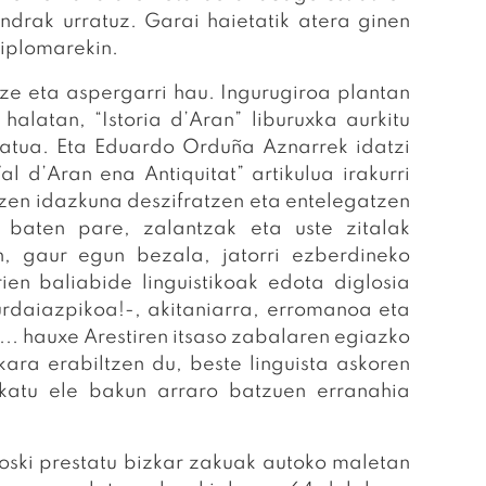
ndrak urratuz. Garai haietatik atera ginen
diplomarekin.
 eta aspergarri hau. Ingurugiroa plantan
halatan, “Istoria d’Aran” liburuxka aurkitu
katua. Eta Eduardo Orduña Aznarrek idatzi
l d’Aran ena Antiquitat” artikulua irakurri
 zen idazkuna deszifratzen eta entelegatzen
e baten pare, zalantzak eta uste zitalak
n, gaur egun bezala, jatorri ezberdineko
ien baliabide linguistikoak edota diglosia
urdaiazpikoa!-, akitaniarra, erromanoa eta
... hauxe Arestiren itsaso zabalaren egiazko
kara erabiltzen du, beste linguista askoren
lkatu ele bakun arraro batzuen erranahia
i prestatu bizkar zakuak autoko maletan