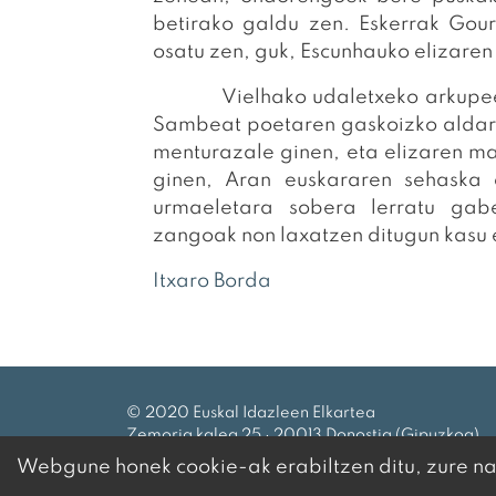
betirako galdu zen. Eskerrak Gou
osatu zen, guk, Escunhauko elizaren
Vielhako udaletxeko arkupeetan 
Sambeat poetaren gaskoizko aldar
menturazale ginen, eta elizaren ma
ginen, Aran euskararen sehaska 
urmaeletara sobera lerratu gabe
zangoak non laxatzen ditugun kasu 
Itxaro Borda
© 2020 Euskal Idazleen Elkartea
Zemoria kalea 25 · 20013 Donostia (Gipuzkoa)
Tel.:
943 27 69 99
|
eie@idazleak.eus
Webgune honek cookie-ak erabiltzen ditu, zure nab