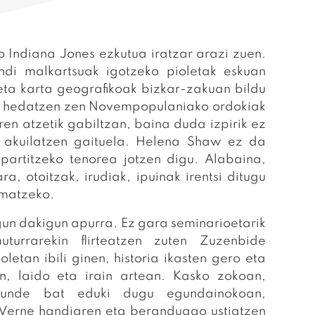
ndiana Jones ezkutua iratzar arazi zuen.
ndi malkartsuak igotzeko pioletak eskuan
 eta karta geografikoak bizkar-zakuan bildu
ra hedatzen zen Novempopulaniako ordokiak
en atzetik gabiltzan, baina duda izpirik ez
k akuilatzen gaituela. Helena Shaw ez da
partitzeko tenorea jotzen digu. Alabaina,
ara, otoitzak, irudiak, ipuinak irentsi ditugu
rmatzeko.
 dakigun apurra. Ez gara seminarioetarik
turrarekin flirteatzen zuten Zuzenbide
letan ibili ginen, historia ikasten gero eta
an, laido eta irain artean. Kasko zokoan,
ikunde bat eduki dugu egundainokoan,
s Verne handiaren eta beranduago ustiatzen