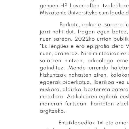
genuen HP Lovecraften itzaletik xe
Miskatonic Universityko cum laude 
Barkatu, irakurle, sarrera luze
jarri nahi dut. Iragan egun batez, 
nuen sarean, 2022ko urrian publi
“Es lengües e era epigrafia dera Va
nuen, araneraz. Nire mintzairan ez
saiatzen nintzen, arkeologo ern
gaindituz. Mende urrundu haieta
hizkuntzak nahasten ziren, kalakar
egoerak biderkatuz. Iberikoa -ez 
euskara, aldizka, bazter eta batera
metafora. Artikuluaren egileak eus
maneran funtsean, harrietan zize
argitzeko.
Entziklopediak itxi eta amorosk