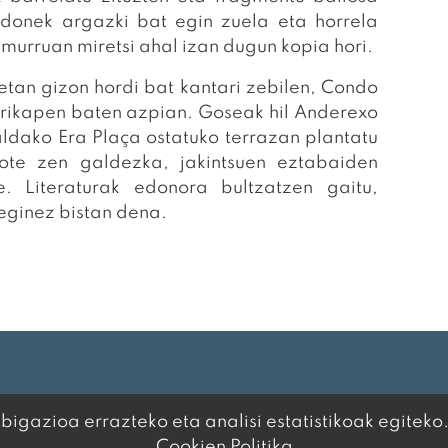
rdonek argazki bat egin zuela eta horrela
 murruan miretsi ahal izan dugun kopia hori.
gizon hordi bat kantari zebilen, Condo
rikapen baten azpian. Goseak hil Anderexo
ldako Era Plaça ostatuko terrazan plantatu
ote zen galdezka, jakintsuen eztabaiden
. Literaturak edonora bultzatzen gaitu,
eginez bistan dena.
igazioa errazteko eta analisi estatistikoak egiteko
Cookien Politika