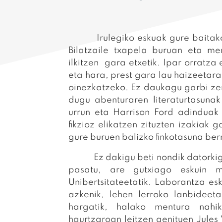
Irulegiko eskuak gure baitako I
Bilatzaile txapela buruan eta me
ilkitzen gara etxetik. Ipar orratza
eta hara, prest gara lau haizeeta
oinezkatzeko. Ez daukagu garbi zer
dugu abenturaren literaturtasuna
urrun eta Harrison Ford adinduak 
fikzioz elikatzen zituzten izakiak g
gure buruen balizko finkotasuna be
Ez dakigu beti nondik datorkigun
pasatu, are gutxiago eskuin mu
Unibertsitateetatik. Laborantza esko
azkenik, lehen lerroko lanbideet
hargatik, halako mentura nah
haurtzaroan leitzen genituen Jule