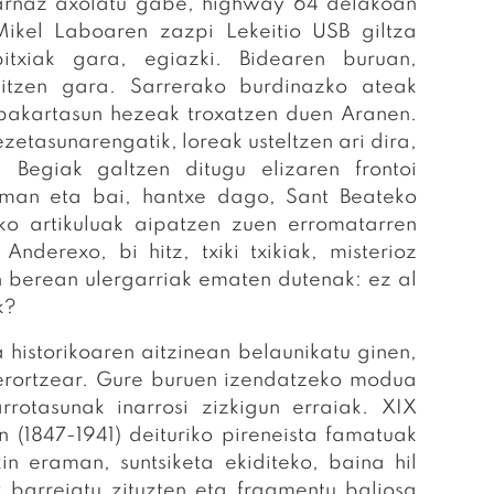
tarnaz axolatu gabe, highway 64 delakoan
Mikel Laboaren zazpi Lekeitio USB giltza
itxiak gara, egiazki. Bidearen buruan,
usitzen gara. Sarrerako burdinazko ateak
 bakartasun hezeak troxatzen duen Aranen.
etasunarengatik, loreak usteltzen ari dira,
. Begiak galtzen ditugu elizaren frontoi
man eta bai, hantxe dago, Sant Beateko
ko artikuluak aipatzen zuen erromatarren
Anderexo, bi hitz, txiki txikiak, misterioz
n berean ulergarriak ematen dutenak: ez al
k?
orikoaren aitzinean belaunikatu ginen,
erortzear. Gure buruen izendatzeko modua
rrotasunak inarrosi zizkigun erraiak. XIX
(1847-1941) deituriko pireneista famatuak
n eraman, suntsiketa ekiditeko, baina hil
barreiatu zituzten eta fragmentu baliosa