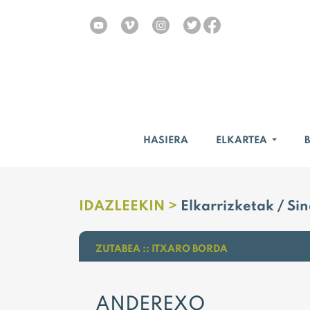
HASIERA
ELKARTEA
IDAZLEEKIN >
Elkarrizketak / Si
ZUTABEA :: ITXARO BORDA
ANDEREXO