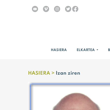
HASIERA
ELKARTEA
HASIERA >
Izan ziren